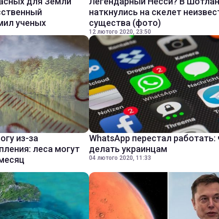
асных для Земли
Легендарный Несси? В Шотла
сственный
наткнулись на скелет неизвес
мил ученых
существа (фото)
12 лютого 2020, 23:50
огу из-за
WhatsApp перестал работать: 
пления: леса могут
делать украинцам
 месяц
04 лютого 2020, 11:33