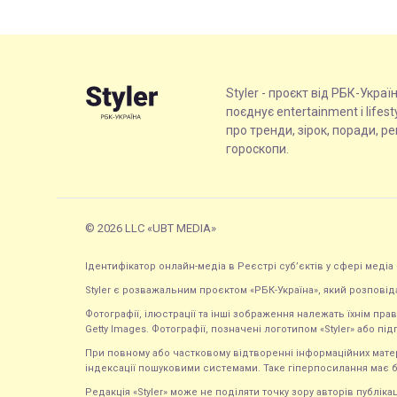
Styler - проєкт від РБК-Украї
поєднує entertainment і lifes
про тренди, зірок, поради, р
гороскопи.
© 2026 LLC «UBT MEDIA»
Ідентифікатор онлайн-медіа в Реєстрі суб’єктів у сфері медіа 
Styler є розважальним проєктом «РБК-Україна», який розповід
Фотографії, ілюстрації та інші зображення належать їхнім п
Getty Images. Фотографії, позначені логотипом «Styler» або підп
При повному або частковому відтворенні інформаційних матеріал
індексації пошуковими системами. Таке гіперпосилання має б
Редакція «Styler» може не поділяти точку зору авторів публі