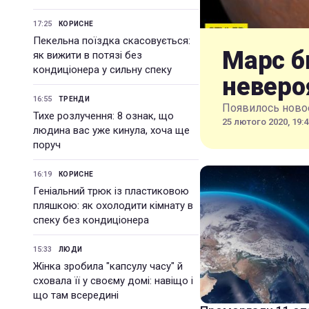
17:25
КОРИСНЕ
Пекельна поїздка скасовується:
Марс б
як вижити в потязі без
кондиціонера у сильну спеку
неверо
16:55
ТРЕНДИ
Появилось новое
Тихе розлучення: 8 ознак, що
25 лютого 2020, 19:4
людина вас уже кинула, хоча ще
поруч
16:19
КОРИСНЕ
Геніальний трюк із пластиковою
пляшкою: як охолодити кімнату в
спеку без кондиціонера
15:33
ЛЮДИ
Жінка зробила "капсулу часу" й
сховала її у своєму домі: навіщо і
що там всередині