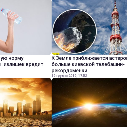
вую норму
К Земле приближается астеро
: излишек вредит
больше киевской телебашни-
рекордсменки
19 грудня 2019, 17:52