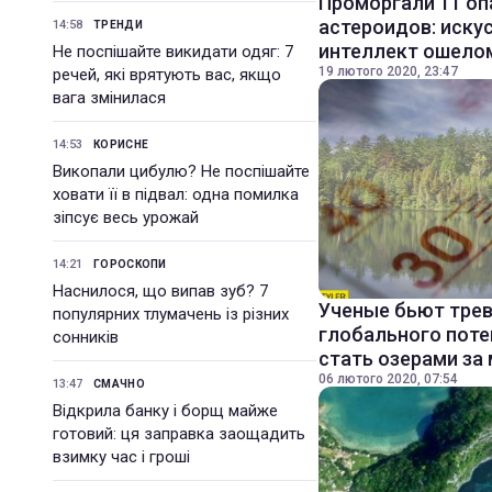
Проморгали 11 оп
астероидов: иску
14:58
ТРЕНДИ
интеллект ошело
Не поспішайте викидати одяг: 7
19 лютого 2020, 23:47
речей, які врятують вас, якщо
вага змінилася
14:53
КОРИСНЕ
Викопали цибулю? Не поспішайте
ховати її в підвал: одна помилка
зіпсує весь урожай
14:21
ГОРОСКОПИ
Наснилося, що випав зуб? 7
Ученые бьют трев
популярних тлумачень із різних
глобального поте
сонників
стать озерами за
06 лютого 2020, 07:54
13:47
СМАЧНО
Відкрила банку і борщ майже
готовий: ця заправка заощадить
взимку час і гроші