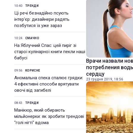
10:40
ТРЕНДИ
Ці речі безнадійно псують
інтер'єр: дизайнери радять
позбутися їх уже зараз
10:24
СМАЧНО
На Яблучний Спас: цей пиріг зі
старої кулінарної книги пекли наші
бабусі
Врачи назвали но
потребления воды
09:56
КОРИСНЕ
сердцу
Аномальна спека спалює грядки:
23 грудня 2019, 18:56
4 ефективні способи врятувати
овочі від загибелі
08:43
ТРЕНДИ
Манікюр, який обирають
мільйонерки: як зробити трендові
"голі нігті" вдома