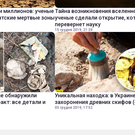
и миллионов: ученые
Тайна возникновения вселенн
нтские мертвые зоны
ученые сделали открытие, ко
перевернет науку
15 грудня 2019, 21:29
ые обнаружили
Уникальная находка: в Украин
акт: все детали и
захоронения древних скифов 
05 грудня 2019, 17:52