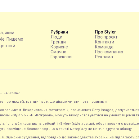
Рубрики
Про Styler
на, який
Люди
Про проєкт
tyle. Пишемо
Тренди
Контакти
ецепти й
Корисне
Команда
Смачно
Про компанію
Гороскопи
Реклама
— R40-05347
ає про людей, тренди і все, що цікаво читати поза новинами.
равовласникам. Використання фотографій, позначених Getty Images, допускаєт
исані «Styler» чи «РБК-Україна», можуть використовуватися на умовах ліцензії Crea
ів, опублікованих на вебсайті «Styler» (styler.rbc.ua), обов'язковим є розміще
ути розміщене безпосередньо в тексті матеріалу не нижче другого абзацу.
кацій. Оціночні судження, відповідно до законодавства України, не підлягають