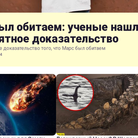
ыл обитаем: ученые наш
ятное доказательство
 доказательство того, что Марс был обитаем
4