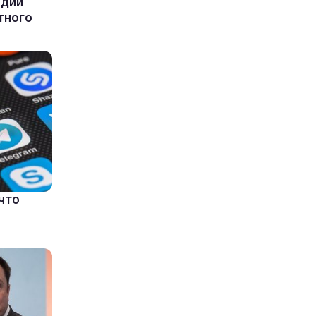
ндии
тного
что