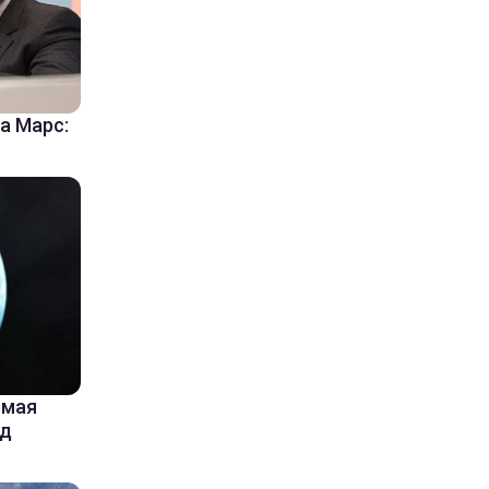
а Марс:
емая
од