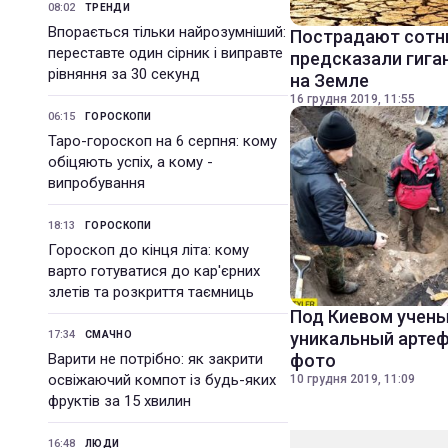
08:02
ТРЕНДИ
Впорається тільки найрозумніший:
Пострадают сотн
переставте один сірник і виправте
предсказали гига
рівняння за 30 секунд
на Земле
16 грудня 2019, 11:55
06:15
ГОРОСКОПИ
Таро-гороскоп на 6 серпня: кому
обіцяють успіх, а кому -
випробування
18:13
ГОРОСКОПИ
Гороскоп до кінця літа: кому
варто готуватися до кар'єрних
злетів та розкриття таємниць
Под Киевом учен
17:34
уникальный артеф
СМАЧНО
Варити не потрібно: як закрити
фото
освіжаючий компот із будь-яких
10 грудня 2019, 11:09
фруктів за 15 хвилин
16:48
ЛЮДИ