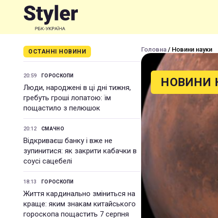
Головна
/ Новини науки
ОСТАННІ НОВИНИ
20:59
ГОРОСКОПИ
НОВИНИ 
Люди, народжені в ці дні тижня,
гребуть гроші лопатою: їм
пощастило з пелюшок
20:12
СМАЧНО
Відкриваєш банку і вже не
зупинитися: як закрити кабачки в
соусі сацебелі
18:13
ГОРОСКОПИ
Життя кардинально зміниться на
краще: яким знакам китайського
гороскопа пощастить 7 серпня