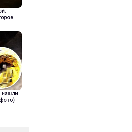
ой:
торое
е нашли
(фото)