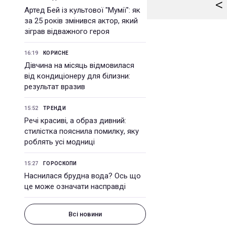
<
Артед Бей із культової "Мумії": як
за 25 років змінився актор, який
зіграв відважного героя
16:19
КОРИСНЕ
Дівчина на місяць відмовилася
від кондиціонеру для білизни:
результат вразив
15:52
ТРЕНДИ
Речі красиві, а образ дивний:
стилістка пояснила помилку, яку
роблять усі модниці
15:27
ГОРОСКОПИ
Наснилася брудна вода? Ось що
це може означати насправді
Всі новини