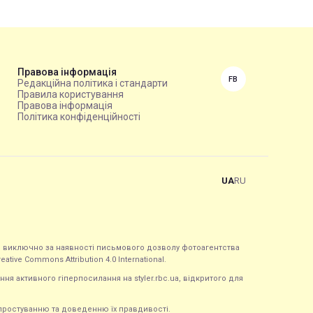
Правова інформація
FB
Редакційна політика і стандарти
Правила користування
Правова інформація
Політика конфіденційності
UA
RU
ься виключно за наявності письмового дозволу фотоагентства
tive Commons Attribution 4.0 International.
ння активного гіперпосилання на styler.rbc.ua, відкритого для
 спростуванню та доведенню їх правдивості.