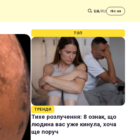
UA
/
RU
rbc.ua
ТОП
ТРЕНДИ
Тихе розлучення: 8 ознак, що
людина вас уже кинула, хоча
ще поруч