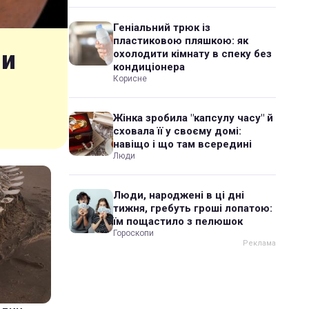
Геніальний трюк із
пластиковою пляшкою: як
ли
охолодити кімнату в спеку без
кондиціонера
Корисне
Жінка зробила "капсулу часу" й
сховала її у своєму домі:
навіщо і що там всередині
Люди
Люди, народжені в ці дні
тижня, гребуть гроші лопатою:
їм пощастило з пелюшок
Гороскопи