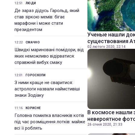
12:51
ЛЮДИ
Де зараз дідусь Гарольд, який
став зіркою мемів: бігає
марафони і може стати
президентом
Ученые нашли до
существования А
12:22
СМАЧНО
02 лютого 2020, 22:14
Швидкі мариновані помідори, від
яких неможливо відірватися:
справжній вибух смаку
12:01
ГОРОСКОПИ
З ними краще не сваритися:
астрологи назвали наймстивіші
знаки Зодіаку
11:16
КОРИСНЕ
В космосе нашли 
Головна помилка власників котів
невероятное фот
під час розміщення лотків: майже
26 січня 2020, 21:33
всі її роблять