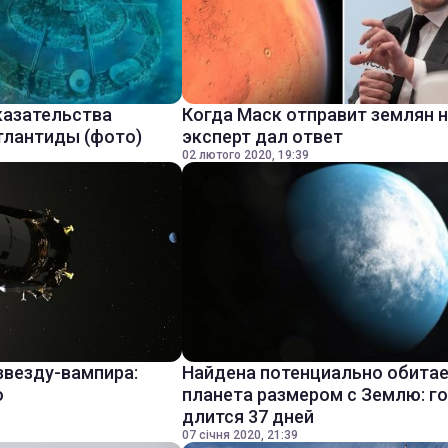
казательства
Когда Маск отправит землян н
тлантиды (фото)
эксперт дал ответ
02 лютого 2020, 19:39
звезду-вампира:
Найдена потенциально обита
о
планета размером с Землю: г
длится 37 дней
07 січня 2020, 21:39