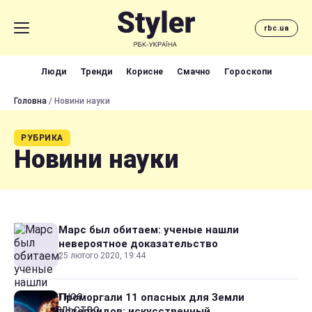
rbc.ua
Люди
Тренди
Корисне
Смачно
Гороскопи
Головна
/ Новини науки
РУБРИКА
Новини науки
Марс был обитаем: ученые нашли
невероятное доказательство
25 лютого 2020, 19:44
Проморгали 11 опасных для Земли
астероидов: искусственный