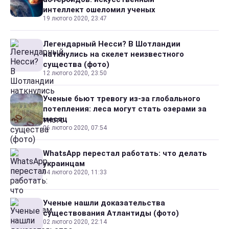
интеллект ошеломил ученых
19 лютого 2020, 23:47
Легендарный Несси? В Шотландии
наткнулись на скелет неизвестного
существа (фото)
12 лютого 2020, 23:50
Ученые бьют тревогу из-за глобального
потепления: леса могут стать озерами за
месяц
06 лютого 2020, 07:54
WhatsApp перестал работать: что делать
украинцам
04 лютого 2020, 11:33
Ученые нашли доказательства
существования Атлантиды (фото)
02 лютого 2020, 22:14