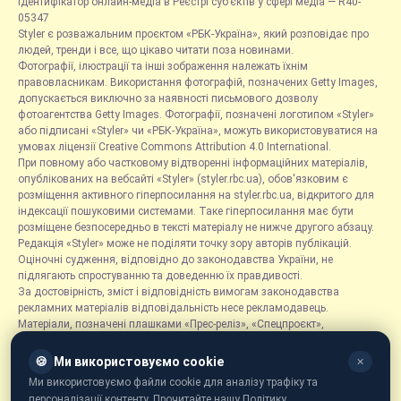
Ідентифікатор онлайн-медіа в Реєстрі суб’єктів у сфері медіа — R40-
05347
Styler є розважальним проєктом «РБК-Україна», який розповідає про
людей, тренди і все, що цікаво читати поза новинами.
Фотографії, ілюстрації та інші зображення належать їхнім
правовласникам. Використання фотографій, позначених Getty Images,
допускається виключно за наявності письмового дозволу
фотоагентства Getty Images. Фотографії, позначені логотипом «Styler»
або підписані «Styler» чи «РБК-Україна», можуть використовуватися на
умовах ліцензії Creative Commons Attribution 4.0 International.
При повному або частковому відтворенні інформаційних матеріалів,
опублікованих на вебсайті «Styler» (styler.rbc.ua), обов'язковим є
розміщення активного гіперпосилання на styler.rbc.ua, відкритого для
індексації пошуковими системами. Таке гіперпосилання має бути
розміщене безпосередньо в тексті матеріалу не нижче другого абзацу.
Редакція «Styler» може не поділяти точку зору авторів публікацій.
Оціночні судження, відповідно до законодавства України, не
підлягають спростуванню та доведенню їх правдивості.
За достовірність, зміст і відповідність вимогам законодавства
рекламних матеріалів відповідальність несе рекламодавець.
Матеріали, позначені плашками «Прес-реліз», «Спецпроєкт»,
«Партнерський матеріал», «Promo», «Благодійність» та «Резонанс»,
розміщуються на правах реклами.
🍪
Ми використовуємо cookie
✕
Рубрика «Новини компаній» є інформаційним форматом, що містить
Ми використовуємо файли cookie для аналізу трафіку та
новини, повідомлення та оголошення, пов'язані з діяльністю
персоналізації контенту. Прочитайте нашу Політику