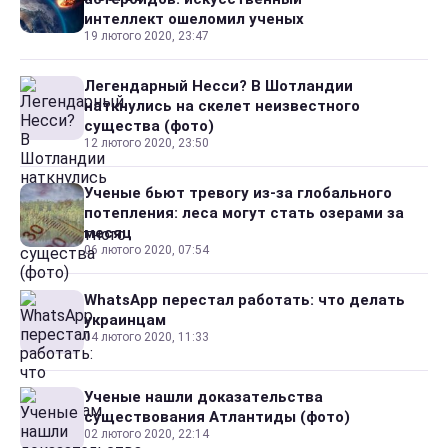
интеллект ошеломил ученых
19 лютого 2020, 23:47
Легендарный Несси? В Шотландии
наткнулись на скелет неизвестного
существа (фото)
12 лютого 2020, 23:50
Ученые бьют тревогу из-за глобального
потепления: леса могут стать озерами за
месяц
06 лютого 2020, 07:54
WhatsApp перестал работать: что делать
украинцам
04 лютого 2020, 11:33
Ученые нашли доказательства
существования Атлантиды (фото)
02 лютого 2020, 22:14