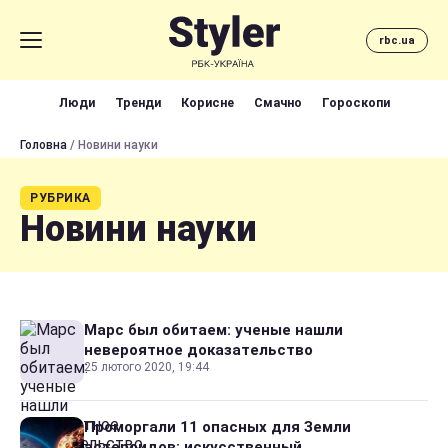
rbc.ua
Люди
Тренди
Корисне
Смачно
Гороскопи
Головна
/ Новини науки
РУБРИКА
Новини науки
Марс был обитаем: ученые нашли
невероятное доказательство
25 лютого 2020, 19:44
Проморгали 11 опасных для Земли
астероидов: искусственный