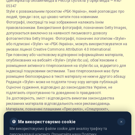
Ідентифікатор онлайн-медіа в Реєстрі суб’єктів у сфері медіа — R40-
05347
Styler є розважальним проєктом «РБК-Україна», який розповідає про
людей, тренди і все, що цікаво читати поза новинами.
Фотографії, ілюстрації та інші зображення належать їхнім
правовласникам. Використання фотографій, позначених Getty Images,
допускається виключно за наявності письмового дозволу
фотоагентства Getty Images. Фотографії, позначені логотипом «Styler»
або підписані «Styler» чи «РБК-Україна», можуть використовуватися на
умовах ліцензії Creative Commons Attribution 4.0 International.
При повному або частковому відтворенні інформаційних матеріалів,
опублікованих на вебсайті «Styler» (styler.rbc.ua), обов'язковим є
розміщення активного гіперпосилання на styler.rbc.ua, відкритого для
індексації пошуковими системами. Таке гіперпосилання має бути
розміщене безпосередньо в тексті матеріалу не нижче другого абзацу.
Редакція «Styler» може не поділяти точку зору авторів публікацій.
Оціночні судження, відповідно до законодавства України, не
підлягають спростуванню та доведенню їх правдивості.
За достовірність, зміст і відповідність вимогам законодавства
рекламних матеріалів відповідальність несе рекламодавець.
Матеріали, позначені плашками «Прес-реліз», «Спецпроєкт»,
«Партнерський матеріал», «Promo», «Благодійність» та «Резонанс»,
розміщуються на правах реклами.
🍪
Ми використовуємо cookie
✕
Рубрика «Новини компаній» є інформаційним форматом, що містить
Ми використовуємо файли cookie для аналізу трафіку та
новини, повідомлення та оголошення, пов'язані з діяльністю
персоналізації контенту. Прочитайте нашу Політику