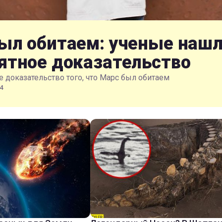
ыл обитаем: ученые наш
ятное доказательство
 доказательство того, что Марс был обитаем
4