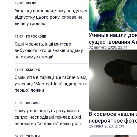
12:30
ЛЮДИ
Українці відповіли, чому не їдуть у
відпустку цього року: справа не
лише у грошах
Ученые нашли до
11:43
ГОРОСКОПИ
существования А
Одні мовчать, інші миттєво
02 лютого 2020, 22:14
вибухають: хто зі знаків Зодіаку
не стримує емоцій
11:04
СМАЧНО
Смак літа в тарілці: це гаспачо від
учасниці "МастерШеф" підкорює з
першої ложки
10:15
КОРИСНЕ
Чому у вас ростуть рахунки за
В космосе нашли 
світло: несподівані прилади, які
невероятное фот
непомітно "з'їдають" ваші гроші
26 січня 2020, 21:33
09:27
ТРЕНДИ