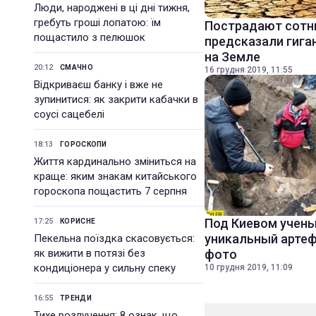
Люди, народжені в ці дні тижня,
гребуть гроші лопатою: їм
Пострадают сотн
пощастило з пелюшок
предсказали гига
на Земле
20:12
СМАЧНО
16 грудня 2019, 11:55
Відкриваєш банку і вже не
зупинитися: як закрити кабачки в
соусі сацебелі
18:13
ГОРОСКОПИ
Життя кардинально зміниться на
краще: яким знакам китайського
гороскопа пощастить 7 серпня
Под Киевом учен
17:25
КОРИСНЕ
уникальный артеф
Пекельна поїздка скасовується:
як вижити в потязі без
фото
кондиціонера у сильну спеку
10 грудня 2019, 11:09
16:55
ТРЕНДИ
Тихе розлучення: 8 ознак, що