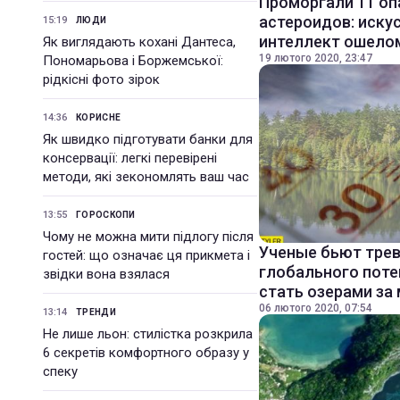
Проморгали 11 оп
астероидов: иску
15:19
ЛЮДИ
интеллект ошело
Як виглядають кохані Дантеса,
19 лютого 2020, 23:47
Пономарьова і Боржемської:
рідкісні фото зірок
14:36
КОРИСНЕ
Як швидко підготувати банки для
консервації: легкі перевірені
методи, які зекономлять ваш час
13:55
ГОРОСКОПИ
Чому не можна мити підлогу після
Ученые бьют трев
гостей: що означає ця прикмета і
глобального поте
звідки вона взялася
стать озерами за
06 лютого 2020, 07:54
13:14
ТРЕНДИ
Не лише льон: стилістка розкрила
6 секретів комфортного образу у
спеку