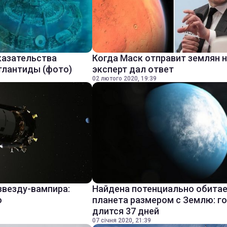
казательства
Когда Маск отправит землян н
тлантиды (фото)
эксперт дал ответ
02 лютого 2020, 19:39
звезду-вампира:
Найдена потенциально обита
о
планета размером с Землю: г
длится 37 дней
07 січня 2020, 21:39