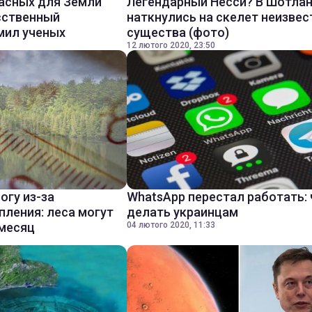
асных для Земли
Легендарный Несси? В Шотла
сственный
наткнулись на скелет неизвес
мил ученых
существа (фото)
12 лютого 2020, 23:50
огу из-за
WhatsApp перестал работать: 
пления: леса могут
делать украинцам
 месяц
04 лютого 2020, 11:33