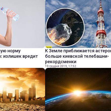
вую норму
К Земле приближается астеро
: излишек вредит
больше киевской телебашни-
рекордсменки
19 грудня 2019, 17:52