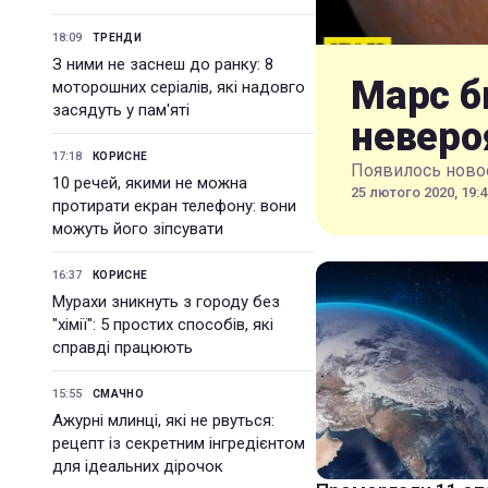
18:09
ТРЕНДИ
З ними не заснеш до ранку: 8
Марс б
моторошних серіалів, які надовго
засядуть у пам'яті
неверо
17:18
КОРИСНЕ
Появилось новое
10 речей, якими не можна
25 лютого 2020, 19:4
протирати екран телефону: вони
можуть його зіпсувати
16:37
КОРИСНЕ
Мурахи зникнуть з городу без
"хімії": 5 простих способів, які
справді працюють
15:55
СМАЧНО
Ажурні млинці, які не рвуться:
рецепт із секретним інгредієнтом
для ідеальних дірочок