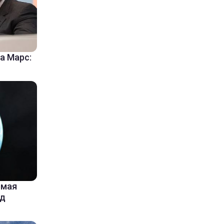
а Марс:
емая
од