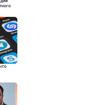
ндии
тного
что