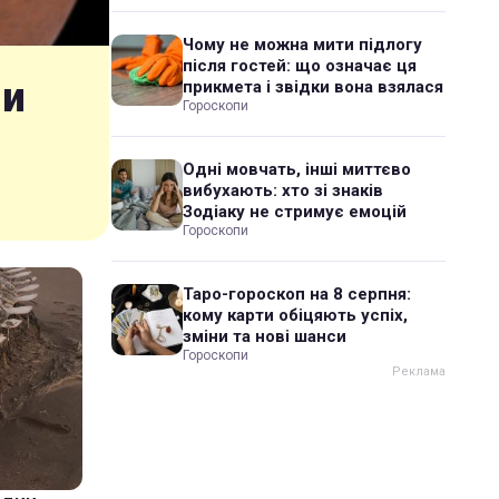
Чому не можна мити підлогу
після гостей: що означає ця
ли
прикмета і звідки вона взялася
Гороскопи
Одні мовчать, інші миттєво
вибухають: хто зі знаків
Зодіаку не стримує емоцій
Гороскопи
Таро-гороскоп на 8 серпня:
кому карти обіцяють успіх,
зміни та нові шанси
Гороскопи