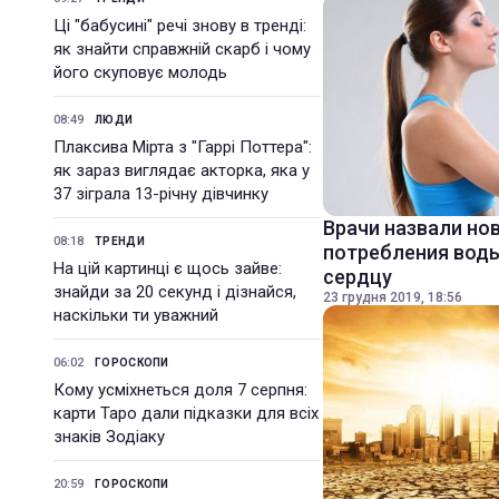
Ці "бабусині" речі знову в тренді:
як знайти справжній скарб і чому
його скуповує молодь
08:49
ЛЮДИ
Плаксива Мірта з "Гаррі Поттера":
як зараз виглядає акторка, яка у
37 зіграла 13-річну дівчинку
Врачи назвали но
08:18
ТРЕНДИ
потребления воды
На цій картинці є щось зайве:
сердцу
знайди за 20 секунд і дізнайся,
23 грудня 2019, 18:56
наскільки ти уважний
06:02
ГОРОСКОПИ
Кому усміхнеться доля 7 серпня:
карти Таро дали підказки для всіх
знаків Зодіаку
20:59
ГОРОСКОПИ