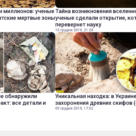
и миллионов: ученые
Тайна возникновения вселенн
нтские мертвые зоны
ученые сделали открытие, ко
перевернет науку
15 грудня 2019, 21:29
ые обнаружили
Уникальная находка: в Украин
акт: все детали и
захоронения древних скифов 
05 грудня 2019, 17:52