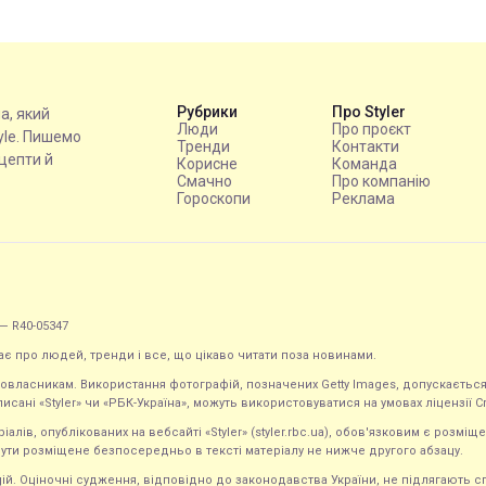
Рубрики
Про Styler
на, який
Люди
Про проєкт
tyle. Пишемо
Тренди
Контакти
ецепти й
Корисне
Команда
Смачно
Про компанію
Гороскопи
Реклама
— R40-05347
ає про людей, тренди і все, що цікаво читати поза новинами.
равовласникам. Використання фотографій, позначених Getty Images, допускаєт
исані «Styler» чи «РБК-Україна», можуть використовуватися на умовах ліцензії Crea
ів, опублікованих на вебсайті «Styler» (styler.rbc.ua), обов'язковим є розміще
ути розміщене безпосередньо в тексті матеріалу не нижче другого абзацу.
кацій. Оціночні судження, відповідно до законодавства України, не підлягають