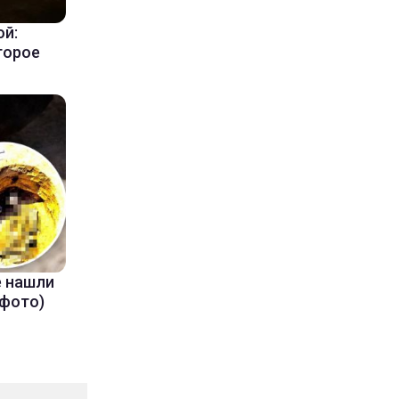
ой:
торое
е нашли
(фото)