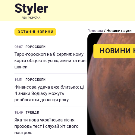
Головна
/ Новини науки
ОСТАННІ НОВИНИ
06:07
ГОРОСКОПИ
НОВИНИ 
Таро-гороскоп на 8 серпня: кому
карти обіцяють успіх, зміни та нові
шанси
19:51
ГОРОСКОПИ
Фінансова удача вже близько: ці
4 знаки Зодіаку можуть
розбагатіти до кінця року
18:49
ТРЕНДИ
Яка ти нова українська пісня:
проходь тест і слухай хіт свого
настрою