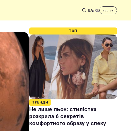
UA
/
RU
rbc.ua
ТОП
ТРЕНДИ
Не лише льон: стилістка
розкрила 6 секретів
комфортного образу у спеку