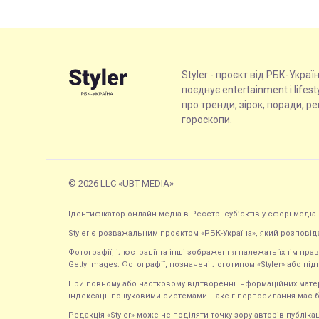
Styler - проєкт від РБК-Украї
поєднує entertainment і lifes
про тренди, зірок, поради, р
гороскопи.
© 2026 LLC «UBT MEDIA»
Ідентифікатор онлайн-медіа в Реєстрі суб’єктів у сфері медіа 
Styler є розважальним проєктом «РБК-Україна», який розповід
Фотографії, ілюстрації та інші зображення належать їхнім п
Getty Images. Фотографії, позначені логотипом «Styler» або підп
При повному або частковому відтворенні інформаційних матеріал
індексації пошуковими системами. Таке гіперпосилання має б
Редакція «Styler» може не поділяти точку зору авторів публі