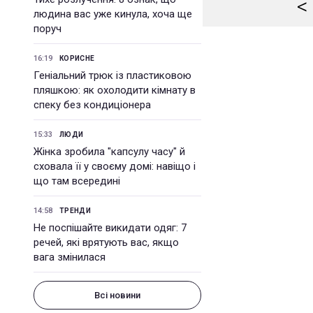
<
людина вас уже кинула, хоча ще
поруч
16:19
КОРИСНЕ
Геніальний трюк із пластиковою
пляшкою: як охолодити кімнату в
спеку без кондиціонера
15:33
ЛЮДИ
Жінка зробила "капсулу часу" й
сховала її у своєму домі: навіщо і
що там всередині
14:58
ТРЕНДИ
Не поспішайте викидати одяг: 7
речей, які врятують вас, якщо
вага змінилася
Всі новини