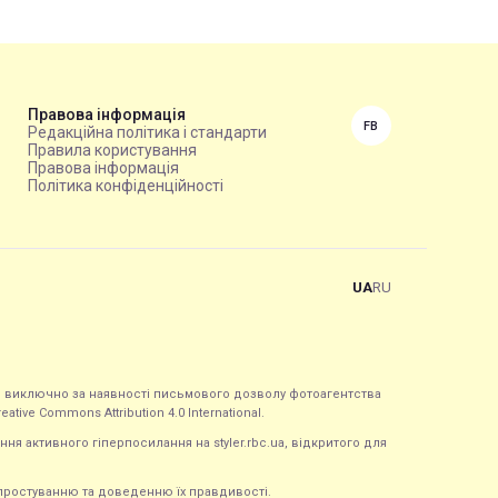
Правова інформація
FB
Редакційна політика і стандарти
Правила користування
Правова інформація
Політика конфіденційності
UA
RU
ься виключно за наявності письмового дозволу фотоагентства
tive Commons Attribution 4.0 International.
ння активного гіперпосилання на styler.rbc.ua, відкритого для
 спростуванню та доведенню їх правдивості.