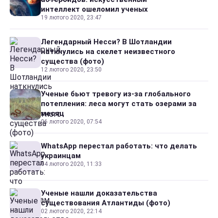
интеллект ошеломил ученых
19 лютого 2020, 23:47
Легендарный Несси? В Шотландии
наткнулись на скелет неизвестного
существа (фото)
12 лютого 2020, 23:50
Ученые бьют тревогу из-за глобального
потепления: леса могут стать озерами за
месяц
06 лютого 2020, 07:54
WhatsApp перестал работать: что делать
украинцам
04 лютого 2020, 11:33
Ученые нашли доказательства
существования Атлантиды (фото)
02 лютого 2020, 22:14