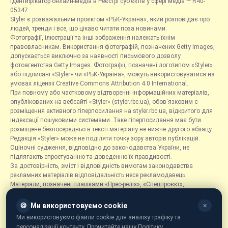
Ідентифікатор онлайн-медіа в Реєстрі суб’єктів у сфері медіа — R40-
05347
Styler є розважальним проєктом «РБК-Україна», який розповідає про
людей, тренди і все, що цікаво читати поза новинами.
Фотографії, ілюстрації та інші зображення належать їхнім
правовласникам. Використання фотографій, позначених Getty Images,
допускається виключно за наявності письмового дозволу
фотоагентства Getty Images. Фотографії, позначені логотипом «Styler»
або підписані «Styler» чи «РБК-Україна», можуть використовуватися на
умовах ліцензії Creative Commons Attribution 4.0 International.
При повному або частковому відтворенні інформаційних матеріалів,
опублікованих на вебсайті «Styler» (styler.rbc.ua), обов'язковим є
розміщення активного гіперпосилання на styler.rbc.ua, відкритого для
індексації пошуковими системами. Таке гіперпосилання має бути
розміщене безпосередньо в тексті матеріалу не нижче другого абзацу.
Редакція «Styler» може не поділяти точку зору авторів публікацій.
Оціночні судження, відповідно до законодавства України, не
підлягають спростуванню та доведенню їх правдивості.
За достовірність, зміст і відповідність вимогам законодавства
рекламних матеріалів відповідальність несе рекламодавець.
Матеріали, позначені плашками «Прес-реліз», «Спецпроєкт»,
«Партнерський матеріал», «Promo», «Благодійність» та «Резонанс»,
розміщуються на правах реклами.
🍪
Ми використовуємо cookie
✕
Рубрика «Новини компаній» є інформаційним форматом, що містить
Ми використовуємо файли cookie для аналізу трафіку та
новини, повідомлення та оголошення, пов'язані з діяльністю
персоналізації контенту. Прочитайте нашу Політику