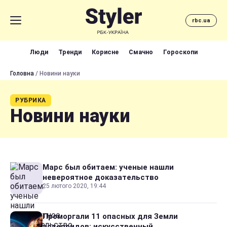
rbc.ua
Люди
Тренди
Корисне
Смачно
Гороскопи
Головна
/ Новини науки
РУБРИКА
Новини науки
Марс был обитаем: ученые нашли
невероятное доказательство
25 лютого 2020, 19:44
Проморгали 11 опасных для Земли
астероидов: искусственный