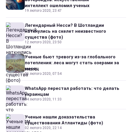
интеллект ошеломил ученых
19 лютого 2020, 23:47
Легендарный Несси? В Шотландии
наткнулись на скелет неизвестного
существа (фото)
12 лютого 2020, 23:50
Ученые бьют тревогу из-за глобального
потепления: леса могут стать озерами за
месяц
06 лютого 2020, 07:54
WhatsApp перестал работать: что делать
украинцам
04 лютого 2020, 11:33
Ученые нашли доказательства
существования Атлантиды (фото)
02 лютого 2020, 22:14