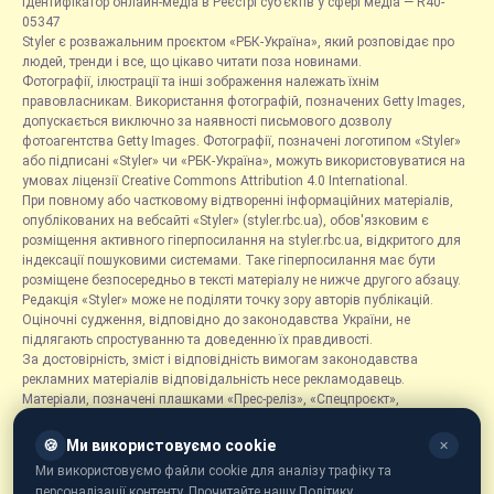
Ідентифікатор онлайн-медіа в Реєстрі суб’єктів у сфері медіа — R40-
05347
Styler є розважальним проєктом «РБК-Україна», який розповідає про
людей, тренди і все, що цікаво читати поза новинами.
Фотографії, ілюстрації та інші зображення належать їхнім
правовласникам. Використання фотографій, позначених Getty Images,
допускається виключно за наявності письмового дозволу
фотоагентства Getty Images. Фотографії, позначені логотипом «Styler»
або підписані «Styler» чи «РБК-Україна», можуть використовуватися на
умовах ліцензії Creative Commons Attribution 4.0 International.
При повному або частковому відтворенні інформаційних матеріалів,
опублікованих на вебсайті «Styler» (styler.rbc.ua), обов'язковим є
розміщення активного гіперпосилання на styler.rbc.ua, відкритого для
індексації пошуковими системами. Таке гіперпосилання має бути
розміщене безпосередньо в тексті матеріалу не нижче другого абзацу.
Редакція «Styler» може не поділяти точку зору авторів публікацій.
Оціночні судження, відповідно до законодавства України, не
підлягають спростуванню та доведенню їх правдивості.
За достовірність, зміст і відповідність вимогам законодавства
рекламних матеріалів відповідальність несе рекламодавець.
Матеріали, позначені плашками «Прес-реліз», «Спецпроєкт»,
«Партнерський матеріал», «Promo», «Благодійність» та «Резонанс»,
розміщуються на правах реклами.
🍪
Ми використовуємо cookie
✕
Рубрика «Новини компаній» є інформаційним форматом, що містить
Ми використовуємо файли cookie для аналізу трафіку та
новини, повідомлення та оголошення, пов'язані з діяльністю
персоналізації контенту. Прочитайте нашу Політику