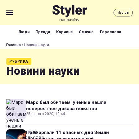
rbc.ua
Люди
Тренди
Корисне
Смачно
Гороскопи
Головна
/ Новини науки
РУБРИКА
Новини науки
Марс был обитаем: ученые нашли
невероятное доказательство
25 лютого 2020, 19:44
Проморгали 11 опасных для Земли
астероидов: искусственный