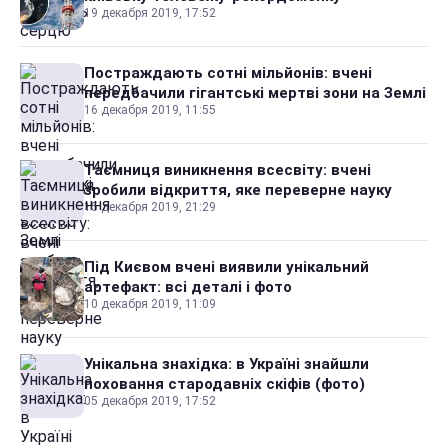
19 декабря 2019, 17:52
Постраждають сотні мільйонів: вчені
передбачили гігантські мертві зони на Землі
16 декабря 2019, 11:55
Таємниця виникнення всесвіту: вчені
зробили відкриття, яке переверне науку
15 декабря 2019, 21:29
Під Києвом вчені виявили унікальний
артефакт: всі деталі і фото
10 декабря 2019, 11:09
Унікальна знахідка: в Україні знайшли
поховання стародавніх скіфів (фото)
05 декабря 2019, 17:52