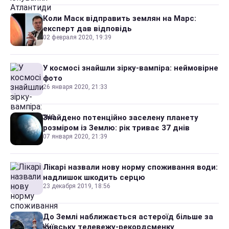
Коли Маск відправить землян на Марс:
експерт дав відповідь
02 февраля 2020, 19:39
У космосі знайшли зірку-вампіра: неймовірне
фото
26 января 2020, 21:33
Знайдено потенційно заселену планету
розміром із Землю: рік триває 37 днів
07 января 2020, 21:39
Лікарі назвали нову норму споживання води:
надлишок шкодить серцю
23 декабря 2019, 18:56
До Землі наближається астероїд більше за
київську телевежу-рекордсменку