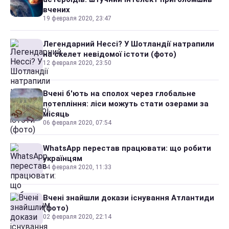
вчених
19 февраля 2020, 23:47
Легендарний Нессі? У Шотландії натрапили
на скелет невідомої істоти (фото)
12 февраля 2020, 23:50
Вчені б'ють на сполох через глобальне
потепління: ліси можуть стати озерами за
місяць
06 февраля 2020, 07:54
WhatsApp перестав працювати: що робити
українцям
04 февраля 2020, 11:33
Вчені знайшли докази існування Атлантиди
(фото)
02 февраля 2020, 22:14