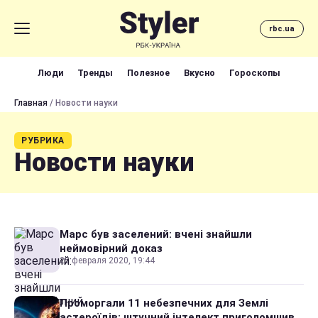
rbc.ua
Люди
Тренды
Полезное
Вкусно
Гороскопы
Главная
/ Новости науки
РУБРИКА
Новости науки
Марс був заселений: вчені знайшли
неймовірний доказ
25 февраля 2020, 19:44
Проморгали 11 небезпечних для Землі
астероїдів: штучний інтелект приголомшив