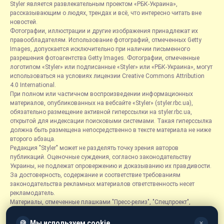
Styler является развлекательным проектом «РБК-Украина»,
рассказывающим о людях, трендах и всё, что интересно читать вне
новостей.
Фотографии, иллюстрации и другие изображения принадлежат их
правообладателям. Использование фотографий, отмеченных Getty
Images, допускается исключительно при наличии письменного
разрешения фотоагентства Getty Images. Фотографии, отмеченные
логотипом «Styler» или подписанные «Styler» или «РБК-Украина», могут
использоваться на условиях лицензии Creative Commons Attribution
4.0 International.
При полном или частичном воспроизведении информационных
материалов, опубликованных на вебсайте «Styler» (styler.rbc.ua),
обязательно размещение активной гиперссылки на styler.rbc.ua,
открытой для индексации поисковыми системами. Такая гиперссылка
должна быть размещена непосредственно в тексте материала не ниже
второго абзаца.
Редакция "Styler" может не разделять точку зрения авторов
публикаций. Оценочные суждения, согласно законодательству
Украины, не подлежат опровержению и доказыванию их правдивости.
За достоверность, содержание и соответствие требованиям
законодательства рекламных материалов ответственность несет
рекламодатель.
Материалы, отмеченные плашками "Пресс-релиз", "Спецпроект",
"Партнерский материал", "Promo", "Благотворительность" и "Резонанс",
размещаются на правах рекламы.
🍪
Мы используем cookie
✕