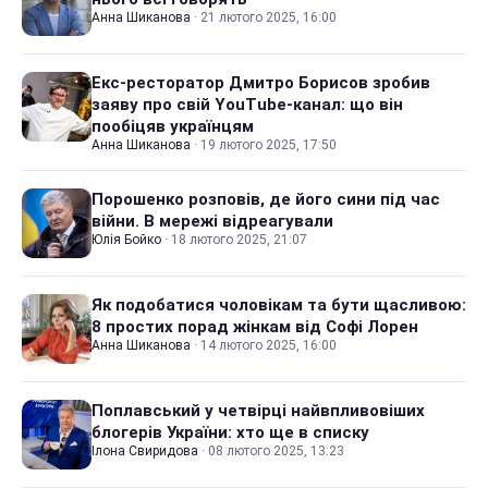
Анна Шиканова
·
21 лютого 2025, 16:00
Екс-ресторатор Дмитро Борисов зробив
заяву про свій YouTube-канал: що він
пообіцяв українцям
Анна Шиканова
·
19 лютого 2025, 17:50
Порошенко розповів, де його сини під час
війни. В мережі відреагували
Юлія Бойко
·
18 лютого 2025, 21:07
Як подобатися чоловікам та бути щасливою:
8 простих порад жінкам від Софі Лорен
Анна Шиканова
·
14 лютого 2025, 16:00
Поплавський у четвірці найвпливовіших
блогерів України: хто ще в списку
Ілона Свиридова
·
08 лютого 2025, 13:23