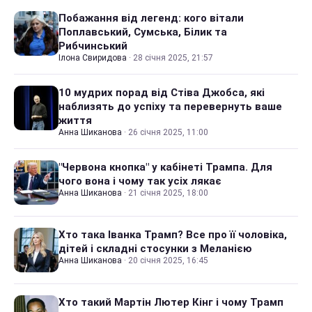
Побажання від легенд: кого вітали
Поплавський, Сумська, Білик та
Рибчинський
Ілона Свиридова
·
28 січня 2025, 21:57
10 мудрих порад від Стіва Джобса, які
наблизять до успіху та перевернуть ваше
життя
Анна Шиканова
·
26 січня 2025, 11:00
"Червона кнопка" у кабінеті Трампа. Для
чого вона і чому так усіх лякає
Анна Шиканова
·
21 січня 2025, 18:00
Хто така Іванка Трамп? Все про її чоловіка,
дітей і складні стосунки з Меланією
Анна Шиканова
·
20 січня 2025, 16:45
Хто такий Мартін Лютер Кінг і чому Трамп