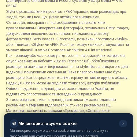
Ідентифікатор онлайн-медіа в Реєстрі суб’єктів у сфері медіа — R40-
05347
Styler є розважальним проєктом «РБК-Україна», який розповідає про
людей, тренди і все, що цікаво читати поза новинами.
Фотографії, ілюстрації та інші зображення належать їхнім
правовласникам. Використання фотографій, позначених Getty Images,
допускається виключно за наявності письмового дозволу
фотоагентства Getty Images. Фотографії, позначені логотипом «Styler»
або підписані «Styler» чи «РБК-Україна», можуть використовуватися на
умовах ліцензії Creative Commons Attribution 4.0 International.
При повному або частковому відтворенні інформаційних матеріалів,
опублікованих на вебсайті «Styler» (styler.rbc.ua), обов'язковим є
розміщення активного гіперпосилання на styler.rbc.ua, відкритого для
індексації пошуковими системами. Таке гіперпосилання має бути
розміщене безпосередньо в тексті матеріалу не нижче другого абзацу.
Редакція «Styler» може не поділяти точку зору авторів публікацій.
Оціночні судження, відповідно до законодавства України, не
підлягають спростуванню та доведенню їх правдивості.
За достовірність, зміст і відповідність вимогам законодавства
рекламних матеріалів відповідальність несе рекламодавець.
Матеріали, позначені плашками «Прес-реліз», «Спецпроєкт»,
«Партнерський матеріал», «Promo», «Благодійність» та «Резонанс»,
розміщуються на правах реклами.
🍪
Ми використовуємо cookie
✕
Рубрика «Новини компаній» є інформаційним форматом, що містить
Ми використовуємо файли cookie для аналізу трафіку та
новини, повідомлення та оголошення, пов'язані з діяльністю
персоналізації контенту. Прочитайте нашу Політику