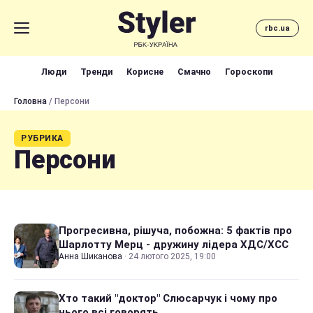
rbc.ua
Люди
Тренди
Корисне
Смачно
Гороскопи
Головна
/ Персони
РУБРИКА
Персони
Прогресивна, рішуча, побожна: 5 фактів про
Шарлотту Мерц - дружину лідера ХДС/ХСС
Анна Шиканова
·
24 лютого 2025, 19:00
Хто такий "доктор" Слюсарчук і чому про
нього всі говорять