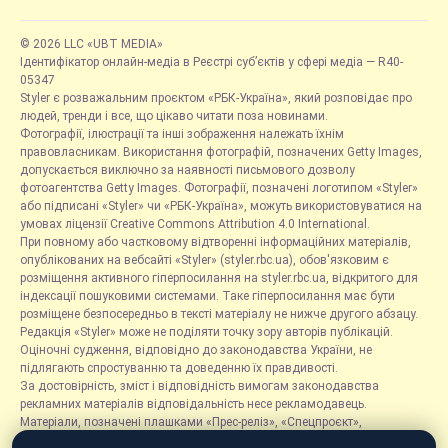
© 2026 LLC «UBT MEDIA»
Ідентифікатор онлайн-медіа в Реєстрі суб’єктів у сфері медіа — R40-
05347
Styler є розважальним проєктом «РБК-Україна», який розповідає про
людей, тренди і все, що цікаво читати поза новинами.
Фотографії, ілюстрації та інші зображення належать їхнім
правовласникам. Використання фотографій, позначених Getty Images,
допускається виключно за наявності письмового дозволу
фотоагентства Getty Images. Фотографії, позначені логотипом «Styler»
або підписані «Styler» чи «РБК-Україна», можуть використовуватися на
умовах ліцензії Creative Commons Attribution 4.0 International.
При повному або частковому відтворенні інформаційних матеріалів,
опублікованих на вебсайті «Styler» (styler.rbc.ua), обов'язковим є
розміщення активного гіперпосилання на styler.rbc.ua, відкритого для
індексації пошуковими системами. Таке гіперпосилання має бути
розміщене безпосередньо в тексті матеріалу не нижче другого абзацу.
Редакція «Styler» може не поділяти точку зору авторів публікацій.
Оціночні судження, відповідно до законодавства України, не
підлягають спростуванню та доведенню їх правдивості.
За достовірність, зміст і відповідність вимогам законодавства
рекламних матеріалів відповідальність несе рекламодавець.
Матеріали, позначені плашками «Прес-реліз», «Спецпроєкт»,
«Партнерський матеріал», «Promo», «Благодійність» та «Резонанс»,