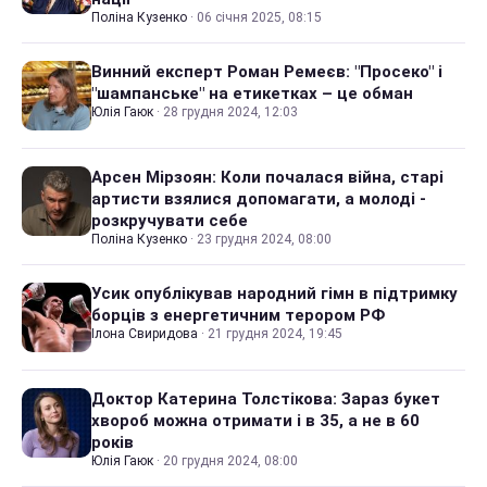
Поліна Кузенко
·
06 січня 2025, 08:15
Винний експерт Роман Ремеєв: "Просеко" і
"шампанське" на етикетках – це обман
Юлія Гаюк
·
28 грудня 2024, 12:03
Арсен Мірзоян: Коли почалася війна, старі
артисти взялися допомагати, а молоді -
розкручувати себе
Поліна Кузенко
·
23 грудня 2024, 08:00
Усик опублікував народний гімн в підтримку
борців з енергетичним терором РФ
Ілона Свиридова
·
21 грудня 2024, 19:45
Доктор Катерина Толстікова: Зараз букет
хвороб можна отримати і в 35, а не в 60
років
Юлія Гаюк
·
20 грудня 2024, 08:00