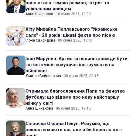
вона стала темою розмов, інтриг та
унікальним явищем
Анна Шиканова
·
10 січня 2025, 19:00
Хіту Михайла Поплавського "Українське
сало" - 20 років: цікаві факти про пісню
Ілона Свиридова
·
08 січня 2025, 13:47
Іван Марунич: Артисти повинні завжди бути
готові змінити музичні інструменти на
військові
Дмитро Войналович
·
08 січня 2025, 08:15
Отримала благословення Папи та фанатка
футболу: що відомо про нову найстаршу
жінку у світі
Анна Шиканова
·
06 січня 2025, 19:15
Співачка Оксана Пекун: Розумію, що
воювати мають всі, але я би берегла цвіт
нації