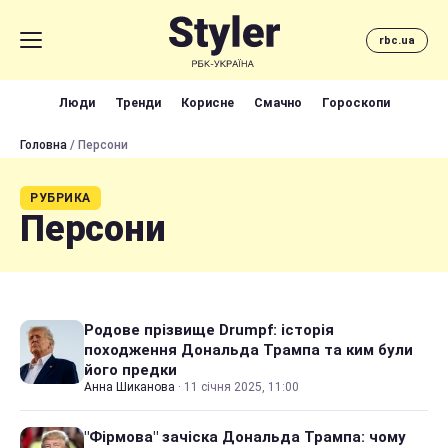
rbc.ua
Люди
Тренди
Корисне
Смачно
Гороскопи
Головна
/ Персони
РУБРИКА
Персони
Родове прізвище Drumpf: історія
походження Дональда Трампа та ким були
його предки
Анна Шиканова
·
11 січня 2025, 11:00
"Фірмова" зачіска Дональда Трампа: чому