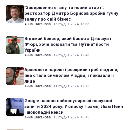
"Завершення етапу та новий старт":
ресторатор Дмитро Борисов зробив гучну
заяву про свій бізнес
Анна Шиканова
·
16 грудня 2024, 15:55
Відомий боксер, який бився з Джошуа і
Ф'юрі, хоче воювати "за Путіна" проти
України
Анна Шиканова
·
12 грудня 2024, 19:45
Археологи нарешті розкрили гроб людини,
яка стала символом Різдва, і показали її
лице
Анна Шиканова
·
11 грудня 2024, 19:15
Google назвав найпопулярніші пошукові
запити 2024 року. У списку Трамп, Ліам Пейн
і шоколадні кекси
Анна Шиканова
·
10 грудня 2024, 13:45