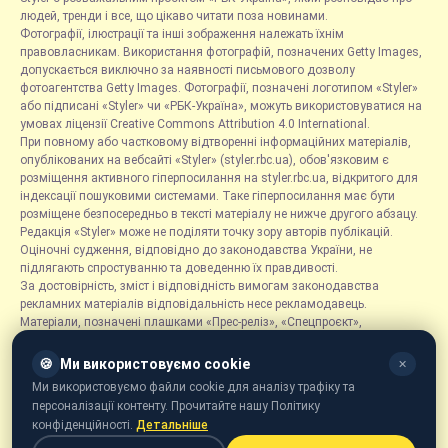
людей, тренди і все, що цікаво читати поза новинами.
Фотографії, ілюстрації та інші зображення належать їхнім
правовласникам. Використання фотографій, позначених Getty Images,
допускається виключно за наявності письмового дозволу
фотоагентства Getty Images. Фотографії, позначені логотипом «Styler»
або підписані «Styler» чи «РБК-Україна», можуть використовуватися на
умовах ліцензії Creative Commons Attribution 4.0 International.
При повному або частковому відтворенні інформаційних матеріалів,
опублікованих на вебсайті «Styler» (styler.rbc.ua), обов'язковим є
розміщення активного гіперпосилання на styler.rbc.ua, відкритого для
індексації пошуковими системами. Таке гіперпосилання має бути
розміщене безпосередньо в тексті матеріалу не нижче другого абзацу.
Редакція «Styler» може не поділяти точку зору авторів публікацій.
Оціночні судження, відповідно до законодавства України, не
підлягають спростуванню та доведенню їх правдивості.
За достовірність, зміст і відповідність вимогам законодавства
рекламних матеріалів відповідальність несе рекламодавець.
Матеріали, позначені плашками «Прес-реліз», «Спецпроєкт»,
«Партнерський матеріал», «Promo», «Благодійність» та «Резонанс»,
розміщуються на правах реклами.
🍪
Ми використовуємо cookie
✕
Рубрика «Новини компаній» є інформаційним форматом, що містить
Ми використовуємо файли cookie для аналізу трафіку та
новини, повідомлення та оголошення, пов'язані з діяльністю
персоналізації контенту. Прочитайте нашу Політику
компаній, і ґрунтується на інформації, наданій відповідними
конфіденційності.
Детальніше
компаніями. Редакція не несе відповідальності за достовірність такої