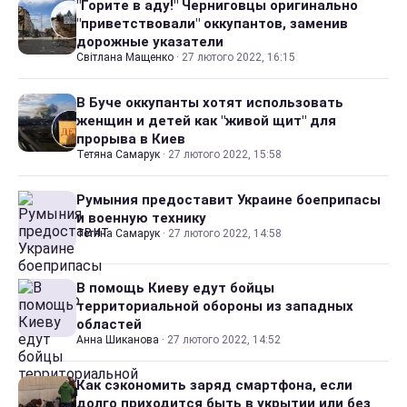
"Горите в аду!" Черниговцы оригинально
"приветствовали" оккупантов, заменив
дорожные указатели
Світлана Мащенко
·
27 лютого 2022, 16:15
В Буче оккупанты хотят использовать
женщин и детей как "живой щит" для
прорыва в Киев
Тетяна Самарук
·
27 лютого 2022, 15:58
Румыния предоставит Украине боеприпасы
и военную технику
Тетяна Самарук
·
27 лютого 2022, 14:58
В помощь Киеву едут бойцы
территориальной обороны из западных
областей
Анна Шиканова
·
27 лютого 2022, 14:52
Как сэкономить заряд смартфона, если
долго приходится быть в укрытии или без