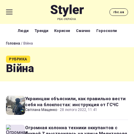
rbc.ua
Люди
Тренди
Корисне
Смачно
Гороскопи
Головна
/ Війна
РУБРИКА
Війна
Украинцам объяснили, как правильно вести
себя на блокпостах: инструкция от ГСЧС
Світлана Мащенко
·
28 лютого 2022, 11:41
Огромная колонна техники оккупантов с
буквой Z выстроилась на улице Мелитополя