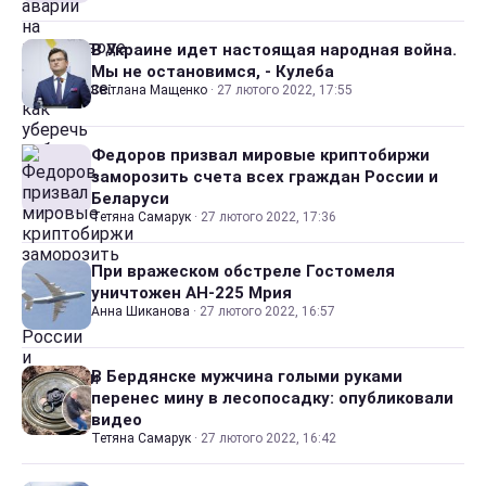
В Украине идет настоящая народная война.
Мы не остановимся, - Кулеба
Світлана Мащенко
·
27 лютого 2022, 17:55
Федоров призвал мировые криптобиржи
заморозить счета всех граждан России и
Беларуси
Тетяна Самарук
·
27 лютого 2022, 17:36
При вражеском обстреле Гостомеля
уничтожен АН-225 Мрия
Анна Шиканова
·
27 лютого 2022, 16:57
В Бердянске мужчина голыми руками
перенес мину в лесопосадку: опубликовали
видео
Тетяна Самарук
·
27 лютого 2022, 16:42