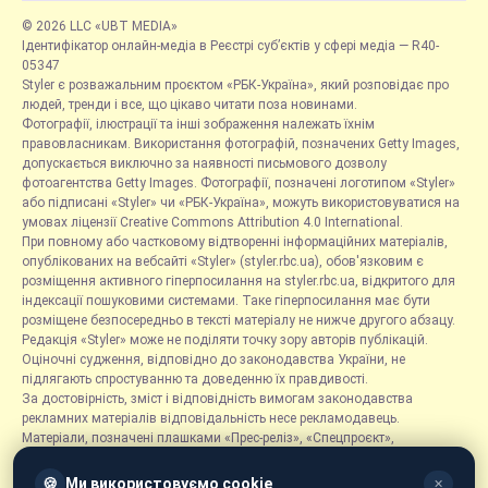
© 2026 LLC «UBT MEDIA»
Ідентифікатор онлайн-медіа в Реєстрі суб’єктів у сфері медіа — R40-
05347
Styler є розважальним проєктом «РБК-Україна», який розповідає про
людей, тренди і все, що цікаво читати поза новинами.
Фотографії, ілюстрації та інші зображення належать їхнім
правовласникам. Використання фотографій, позначених Getty Images,
допускається виключно за наявності письмового дозволу
фотоагентства Getty Images. Фотографії, позначені логотипом «Styler»
або підписані «Styler» чи «РБК-Україна», можуть використовуватися на
умовах ліцензії Creative Commons Attribution 4.0 International.
При повному або частковому відтворенні інформаційних матеріалів,
опублікованих на вебсайті «Styler» (styler.rbc.ua), обов'язковим є
розміщення активного гіперпосилання на styler.rbc.ua, відкритого для
індексації пошуковими системами. Таке гіперпосилання має бути
розміщене безпосередньо в тексті матеріалу не нижче другого абзацу.
Редакція «Styler» може не поділяти точку зору авторів публікацій.
Оціночні судження, відповідно до законодавства України, не
підлягають спростуванню та доведенню їх правдивості.
За достовірність, зміст і відповідність вимогам законодавства
рекламних матеріалів відповідальність несе рекламодавець.
Матеріали, позначені плашками «Прес-реліз», «Спецпроєкт»,
«Партнерський матеріал», «Promo», «Благодійність» та «Резонанс»,
розміщуються на правах реклами.
🍪
Ми використовуємо cookie
✕