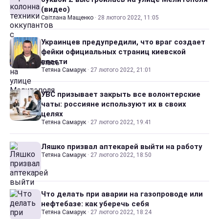
(видео)
Світлана Мащенко
·
28 лютого 2022, 11:05
Украинцев предупредили, что враг создает
фейки официальных страниц киевской
власти
Тетяна Самарук
·
27 лютого 2022, 21:01
УВС призывает закрыть все волонтерские
чаты: россияне используют их в своих
целях
Тетяна Самарук
·
27 лютого 2022, 19:41
Ляшко призвал аптекарей выйти на работу
Тетяна Самарук
·
27 лютого 2022, 18:50
Что делать при аварии на газопроводе или
нефтебазе: как уберечь себя
Тетяна Самарук
·
27 лютого 2022, 18:24