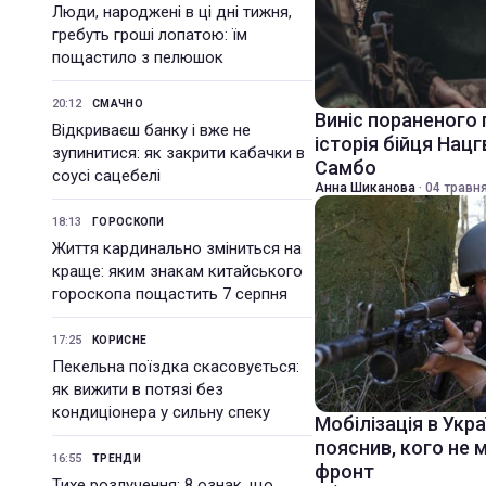
Люди, народжені в ці дні тижня,
гребуть гроші лопатою: їм
пощастило з пелюшок
20:12
СМАЧНО
Виніс пораненого 
Відкриваєш банку і вже не
історія бійця Нацг
зупинитися: як закрити кабачки в
Самбо
соусі сацебелі
Анна Шиканова
·
04 травня
18:13
ГОРОСКОПИ
Життя кардинально зміниться на
краще: яким знакам китайського
гороскопа пощастить 7 серпня
17:25
КОРИСНЕ
Пекельна поїздка скасовується:
як вижити в потязі без
кондиціонера у сильну спеку
Мобілізація в Укра
пояснив, кого не 
16:55
ТРЕНДИ
фронт
Тихе розлучення: 8 ознак, що