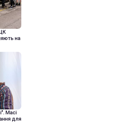
ТЦК
ляють на
". Масі
ання для