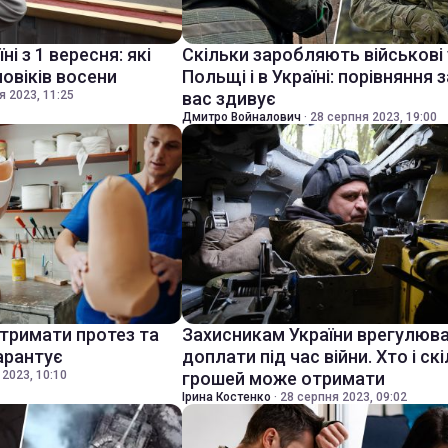
ні з 1 вересня: які
Скільки заробляють військові 
овіків восени
Польщі і в Україні: порівняння 
я 2023, 11:25
вас здивує
Дмитро Войналович
·
28 серпня 2023, 19:00
тримати протез та
Захисникам України врегулюв
арантує
доплати під час війни. Хто і ск
 2023, 10:10
грошей може отримати
Ірина Костенко
·
28 серпня 2023, 09:02