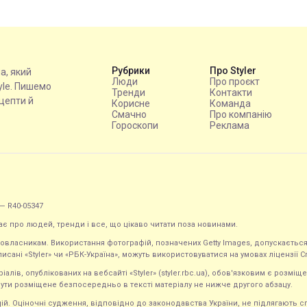
Рубрики
Про Styler
на, який
Люди
Про проєкт
tyle. Пишемо
Тренди
Контакти
ецепти й
Корисне
Команда
Смачно
Про компанію
Гороскопи
Реклама
— R40-05347
ає про людей, тренди і все, що цікаво читати поза новинами.
равовласникам. Використання фотографій, позначених Getty Images, допускаєт
исані «Styler» чи «РБК-Україна», можуть використовуватися на умовах ліцензії Crea
ів, опублікованих на вебсайті «Styler» (styler.rbc.ua), обов'язковим є розміще
ути розміщене безпосередньо в тексті матеріалу не нижче другого абзацу.
кацій. Оціночні судження, відповідно до законодавства України, не підлягають