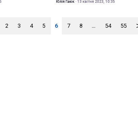
5
Юлія Гаюк
·
13 квітня 2023, 10:35
2
3
4
5
6
7
8
...
54
55