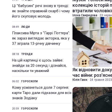
колекцію історій п
Ці "бабусині" речі знову в тренді:
втратили чоловікі
як знайти справжній скарб і чому
Ілона Свиридова
·
23 червн
його скуповує молодь
08:49
ЛЮДИ
Плаксива Мірта з "Гаррі Поттера":
як зараз виглядає акторка, яка у
37 зіграла 13-річну дівчинку
08:18
ТРЕНДИ
На цій картинці є щось зайве:
знайди за 20 секунд і дізнайся,
Як відновити доку
наскільки ти уважний
час війни: роз'ясн
Юлія Гаюк
·
24 травня 2023
06:02
ГОРОСКОПИ
Кому усміхнеться доля 7 серпня:
карти Таро дали підказки для всіх
знаків Зодіаку
20:59
ГОРОСКОПИ