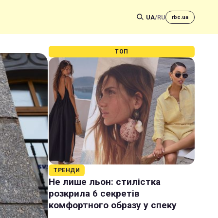
UA
/
RU
rbc.ua
ТОП
ТРЕНДИ
Не лише льон: стилістка
розкрила 6 секретів
комфортного образу у спеку