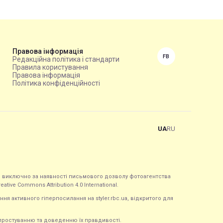
Правова інформація
FB
Редакційна політика і стандарти
Правила користування
Правова інформація
Політика конфіденційності
UA
RU
ься виключно за наявності письмового дозволу фотоагентства
tive Commons Attribution 4.0 International.
ння активного гіперпосилання на styler.rbc.ua, відкритого для
 спростуванню та доведенню їх правдивості.