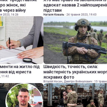
ро жінок, які
адвокат назвав 2 найпоширені
в через війну
підстави
я 2023, 16:26
Наталя Коваль
·
24 травня 2023, 19:43
менти на житло під
Швидкість, точність, сила:
ення від юриста
майстерність українських морп
, 11:42
яскравих фото
Віталій Носач, Дмитро Войналович
·
15 травн