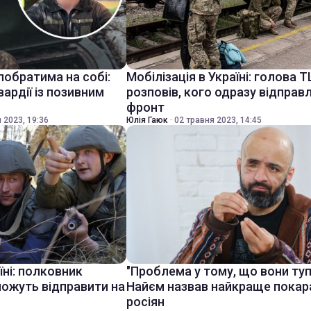
побратима на собі:
Мобілізація в Україні: голова 
вардії із позивним
розповів, кого одразу відправ
фронт
 2023, 19:36
Юлія Гаюк
·
02 травня 2023, 14:45
їні: полковник
"Проблема у тому, що вони тупі
можуть відправити на
Найєм назвав найкраще покар
росіян