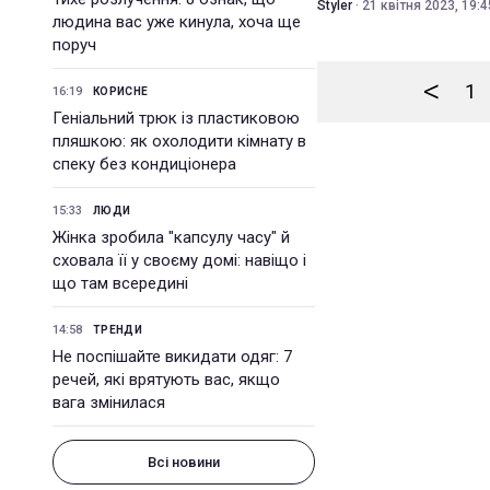
Styler
·
21 квітня 2023, 19:4
людина вас уже кинула, хоча ще
поруч
<
1
16:19
КОРИСНЕ
Геніальний трюк із пластиковою
пляшкою: як охолодити кімнату в
спеку без кондиціонера
15:33
ЛЮДИ
Жінка зробила "капсулу часу" й
сховала її у своєму домі: навіщо і
що там всередині
14:58
ТРЕНДИ
Не поспішайте викидати одяг: 7
речей, які врятують вас, якщо
вага змінилася
Всі новини