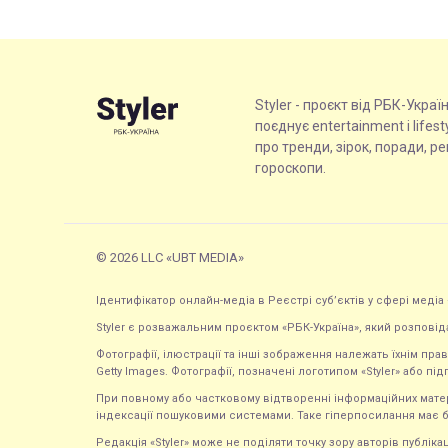
Styler - проєкт від РБК-Украї
поєднує entertainment і lifes
про тренди, зірок, поради, р
гороскопи.
© 2026 LLC «UBT MEDIA»
Ідентифікатор онлайн-медіа в Реєстрі суб’єктів у сфері медіа 
Styler є розважальним проєктом «РБК-Україна», який розповід
Фотографії, ілюстрації та інші зображення належать їхнім п
Getty Images. Фотографії, позначені логотипом «Styler» або підп
При повному або частковому відтворенні інформаційних матеріал
індексації пошуковими системами. Таке гіперпосилання має б
Редакція «Styler» може не поділяти точку зору авторів публі