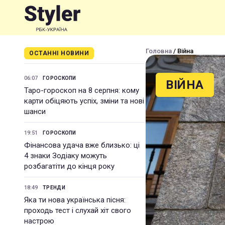
Головна
/ Війна
ОСТАННІ НОВИНИ
06:07
ГОРОСКОПИ
ВІЙНА
Таро-гороскоп на 8 серпня: кому
карти обіцяють успіх, зміни та нові
шанси
19:51
ГОРОСКОПИ
Фінансова удача вже близько: ці
4 знаки Зодіаку можуть
розбагатіти до кінця року
18:49
ТРЕНДИ
Яка ти нова українська пісня:
проходь тест і слухай хіт свого
настрою