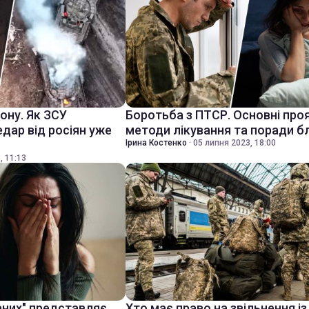
ону. Як ЗСУ
Боротьба з ПТСР. Основні проя
дар від росіян уже
методи лікування та поради б
Ірина Костенко
·
05 липня 2023, 18:00
, 11:13
рних" представляє
Хто має право на звільнення із