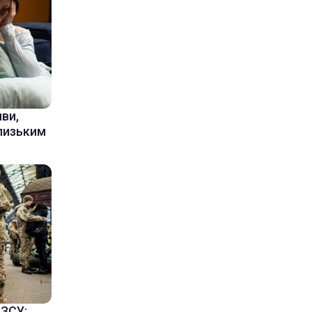
ви,
лизьким
 ЗСУ: