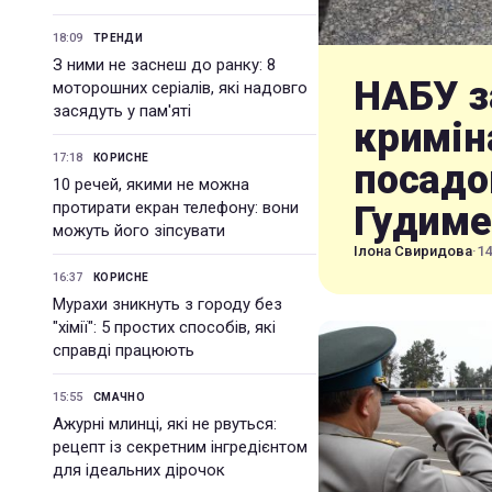
18:09
ТРЕНДИ
З ними не заснеш до ранку: 8
НАБУ з
моторошних серіалів, які надовго
засядуть у пам'яті
кримін
17:18
КОРИСНЕ
посадо
10 речей, якими не можна
протирати екран телефону: вони
Гудиме
можуть його зіпсувати
Ілона Свиридова
·
14
16:37
КОРИСНЕ
Мурахи зникнуть з городу без
"хімії": 5 простих способів, які
справді працюють
15:55
СМАЧНО
Ажурні млинці, які не рвуться:
рецепт із секретним інгредієнтом
для ідеальних дірочок