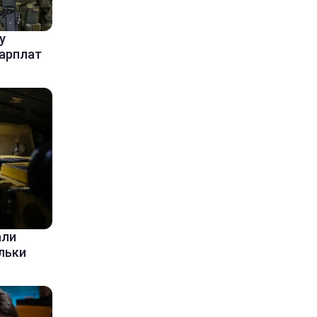
у
зарплат
али
ільки