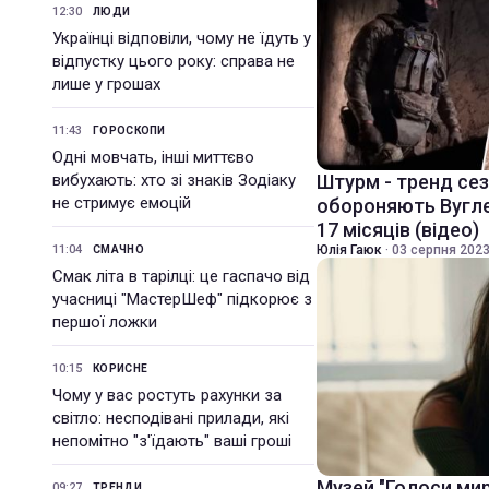
12:30
ЛЮДИ
Українці відповіли, чому не їдуть у
відпустку цього року: справа не
лише у грошах
11:43
ГОРОСКОПИ
Одні мовчать, інші миттєво
вибухають: хто зі знаків Зодіаку
Штурм - тренд сез
не стримує емоцій
обороняють Вугле
17 місяців (відео)
11:04
Юлія Гаюк
·
03 серпня 2023
СМАЧНО
Смак літа в тарілці: це гаспачо від
учасниці "МастерШеф" підкорює з
першої ложки
10:15
КОРИСНЕ
Чому у вас ростуть рахунки за
світло: несподівані прилади, які
непомітно "з'їдають" ваші гроші
Музей "Голоси ми
09:27
ТРЕНДИ