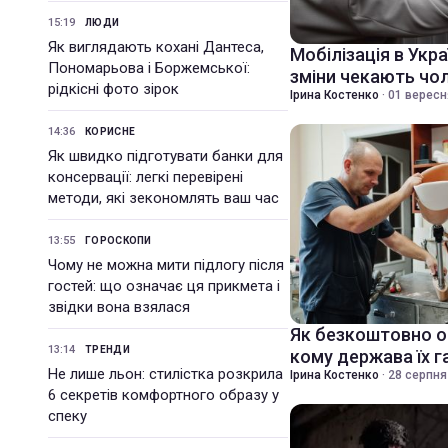
15:19
ЛЮДИ
Як виглядають кохані Дантеса,
Мобілізація в Украї
Пономарьова і Боржемської:
зміни чекають чол
рідкісні фото зірок
Ірина Костенко
·
01 вересн
14:36
КОРИСНЕ
Як швидко підготувати банки для
консервації: легкі перевірені
методи, які зекономлять ваш час
13:55
ГОРОСКОПИ
Чому не можна мити підлогу після
гостей: що означає ця прикмета і
звідки вона взялася
Як безкоштовно о
13:14
ТРЕНДИ
кому держава їх г
Не лише льон: стилістка розкрила
Ірина Костенко
·
28 серпня
6 секретів комфортного образу у
спеку