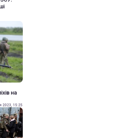
ші
іхів на
я 2023, 15:25