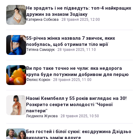
Не зрадять і не підведуть: топ-4 найкращих
дружин за знаком Зодіаку
Катерина Собкова
·
28 травня 2025, 12:00
55-річна жінка назвала 7 звичок, яких
позбулась, щоб отримати тіло мрії
Тетяна Самарук
·
28 травня 2025, 11:10
Ви про таке точно не чули: яка недорога
крупа буде потужним добривом для перцю
Фелікс Коркін
·
28 травня 2025, 11:00
Наомі Кемпбелл у 55 років виглядає на 30!
Розкрито секрети молодості "Чорної
пантери"
Людмила Жукова
·
28 травня 2025, 10:50
Без гостей і білої сукні: ексдружина Дзідзьо
виходить заміж вдруге