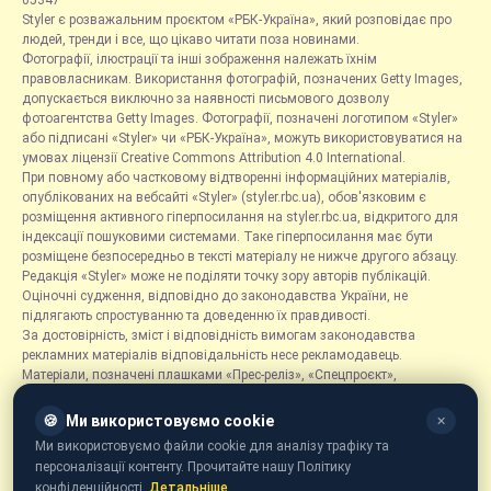
05347
Styler є розважальним проєктом «РБК-Україна», який розповідає про
людей, тренди і все, що цікаво читати поза новинами.
Фотографії, ілюстрації та інші зображення належать їхнім
правовласникам. Використання фотографій, позначених Getty Images,
допускається виключно за наявності письмового дозволу
фотоагентства Getty Images. Фотографії, позначені логотипом «Styler»
або підписані «Styler» чи «РБК-Україна», можуть використовуватися на
умовах ліцензії Creative Commons Attribution 4.0 International.
При повному або частковому відтворенні інформаційних матеріалів,
опублікованих на вебсайті «Styler» (styler.rbc.ua), обов'язковим є
розміщення активного гіперпосилання на styler.rbc.ua, відкритого для
індексації пошуковими системами. Таке гіперпосилання має бути
розміщене безпосередньо в тексті матеріалу не нижче другого абзацу.
Редакція «Styler» може не поділяти точку зору авторів публікацій.
Оціночні судження, відповідно до законодавства України, не
підлягають спростуванню та доведенню їх правдивості.
За достовірність, зміст і відповідність вимогам законодавства
рекламних матеріалів відповідальність несе рекламодавець.
Матеріали, позначені плашками «Прес-реліз», «Спецпроєкт»,
«Партнерський матеріал», «Promo», «Благодійність» та «Резонанс»,
розміщуються на правах реклами.
🍪
Ми використовуємо cookie
✕
Рубрика «Новини компаній» є інформаційним форматом, що містить
Ми використовуємо файли cookie для аналізу трафіку та
новини, повідомлення та оголошення, пов'язані з діяльністю
персоналізації контенту. Прочитайте нашу Політику
компаній, і ґрунтується на інформації, наданій відповідними
конфіденційності.
Детальніше