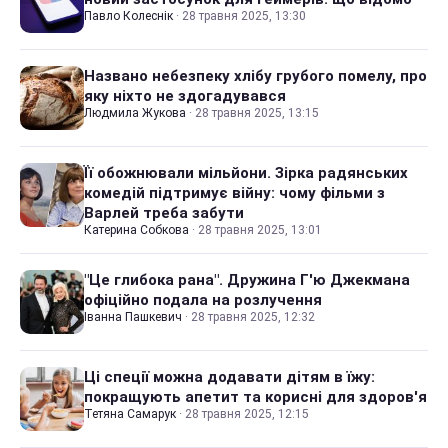
Павло Колеснік
·
28 травня 2025, 13:30
Названо небезпеку хлібу грубого помелу, про
яку ніхто не здогадувався
Людмила Жукова
·
28 травня 2025, 13:15
Її обожнювали мільйони. Зірка радянських
комедій підтримує війну: чому фільми з
Варлей треба забути
Катерина Собкова
·
28 травня 2025, 13:01
"Це глибока рана". Дружина Г'ю Джекмана
офіційно подала на розлучення
Іванна Пашкевич
·
28 травня 2025, 12:32
Ці спеції можна додавати дітям в їжу:
покращують апетит та корисні для здоров'я
Тетяна Самарук
·
28 травня 2025, 12:15