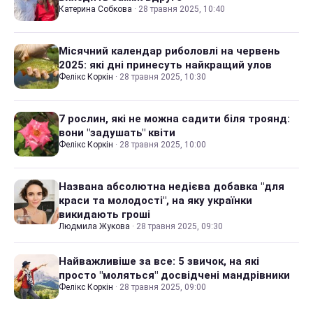
Катерина Собкова
·
28 травня 2025, 10:40
Місячний календар риболовлі на червень
2025: які дні принесуть найкращий улов
Фелікс Коркін
·
28 травня 2025, 10:30
7 рослин, які не можна садити біля троянд:
вони "задушать" квіти
Фелікс Коркін
·
28 травня 2025, 10:00
Названа абсолютна недієва добавка "для
краси та молодості", на яку українки
викидають гроші
Людмила Жукова
·
28 травня 2025, 09:30
Найважливіше за все: 5 звичок, на які
просто "моляться" досвідчені мандрівники
Фелікс Коркін
·
28 травня 2025, 09:00