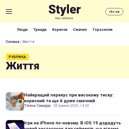
rbc.ua
Люди
Тренди
Корисне
Смачно
Гороскопи
Головна
/ Життя
РУБРИКА
Життя
Найкращий перекус при високому тиску:
корисний та ще й дуже смачний
Тетяна Самарук
·
28 травня 2025, 14:20
Ігри на iPhone по-новому. В iOS 19 додадуть
новий застосунок для геймерів: що відомо