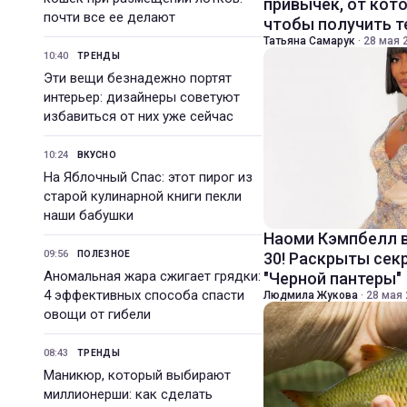
привычек, от кот
почти все ее делают
чтобы получить 
Татьяна Самарук
·
28 мая 2
10:40
ТРЕНДЫ
Эти вещи безнадежно портят
интерьер: дизайнеры советуют
избавиться от них уже сейчас
10:24
ВКУСНО
На Яблочный Спас: этот пирог из
старой кулинарной книги пекли
наши бабушки
Наоми Кэмпбелл в
09:56
ПОЛЕЗНОЕ
30! Раскрыты се
Аномальная жара сжигает грядки:
"Черной пантеры"
4 эффективных способа спасти
Людмила Жукова
·
28 мая 
овощи от гибели
08:43
ТРЕНДЫ
Маникюр, который выбирают
миллионерши: как сделать