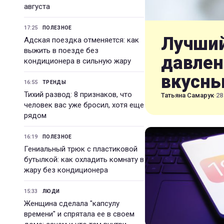
августа
17:25
ПОЛЕЗНОЕ
Лучший
Адская поездка отменяется: как
выжить в поезде без
давлен
кондиционера в сильную жару
вкусн
16:55
ТРЕНДЫ
Тихий развод: 8 признаков, что
Татьяна Самарук
·
28
человек вас уже бросил, хотя еще
рядом
16:19
ПОЛЕЗНОЕ
Гениальный трюк с пластиковой
бутылкой: как охладить комнату в
жару без кондиционера
15:33
ЛЮДИ
Женщина сделала "капсулу
времени" и спрятала ее в своем