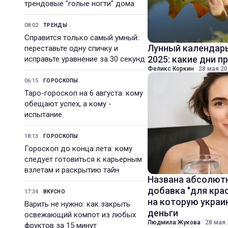
трендовые "голые ногти" дома
08:02
ТРЕНДЫ
Справится только самый умный:
Лунный календарь
переставьте одну спичку и
2025: какие дни п
исправьте уравнение за 30 секунд
Феликс Коркин
·
28 мая 20
06:15
ГОРОСКОПЫ
Таро-гороскоп на 6 августа: кому
обещают успех, а кому -
испытание
18:13
ГОРОСКОПЫ
Гороскоп до конца лета: кому
следует готовиться к карьерным
взлетам и раскрытию тайн
Названа абсолют
добавка "для кра
17:34
ВКУСНО
на которую укра
Варить не нужно: как закрыть
деньги
освежающий компот из любых
Людмила Жукова
·
28 мая 
фруктов за 15 минут