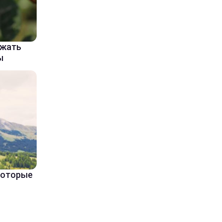
ажать
ы
 которые