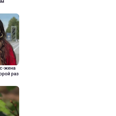
ым
кс-жена
орой раз