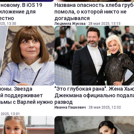
-новому. В iOS 19
Названа опасность хлеба груб
риложение для
помола, о которой никто не
вестно
догадывался
25, 13:30
Людмила Жукова
·
28 мая 2025, 13:15
оны. Звезда
"Это глубокая рана". Жена Хь
ий поддерживает
Джекмана официально подала
льмы с Варлей нужно
развод
Иванна Пашкевич
·
28 мая 2025, 12:32
 2025, 13:01