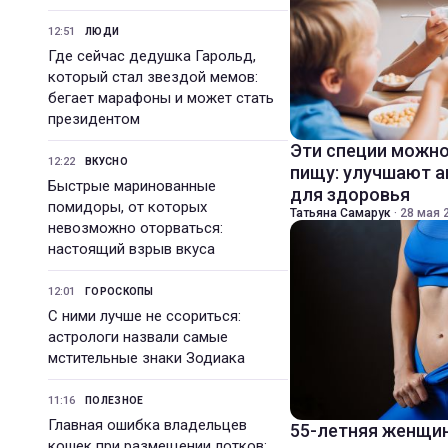
12:51
ЛЮДИ
Где сейчас дедушка Гарольд,
который стал звездой мемов:
бегает марафоны и может стать
президентом
Эти специи можно
12:22
ВКУСНО
пищу: улучшают а
Быстрые маринованные
для здоровья
помидоры, от которых
Татьяна Самарук
·
28 мая 2
невозможно оторваться:
настоящий взрыв вкуса
12:01
ГОРОСКОПЫ
С ними лучше не ссориться:
астрологи назвали самые
мстительные знаки Зодиака
11:16
ПОЛЕЗНОЕ
Главная ошибка владельцев
55-летняя женщин
кошек при размещении лотков: