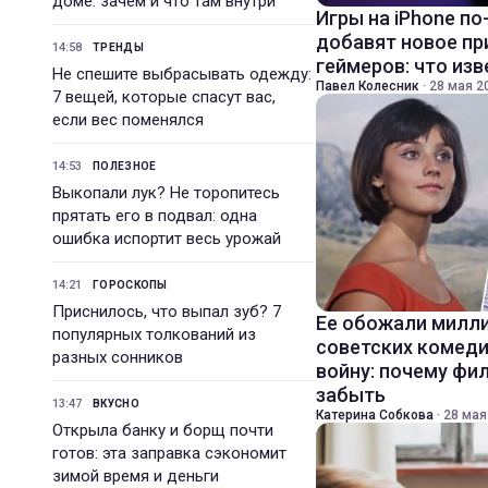
доме: зачем и что там внутри
Игры на iPhone по
добавят новое п
14:58
ТРЕНДЫ
геймеров: что из
Не спешите выбрасывать одежду:
Павел Колесник
·
28 мая 20
7 вещей, которые спасут вас,
если вес поменялся
14:53
ПОЛЕЗНОЕ
Выкопали лук? Не торопитесь
прятать его в подвал: одна
ошибка испортит весь урожай
14:21
ГОРОСКОПЫ
Приснилось, что выпал зуб? 7
Ее обожали милли
популярных толкований из
советских комед
разных сонников
войну: почему фи
забыть
13:47
ВКУСНО
Катерина Собкова
·
28 мая
Открыла банку и борщ почти
готов: эта заправка сэкономит
зимой время и деньги