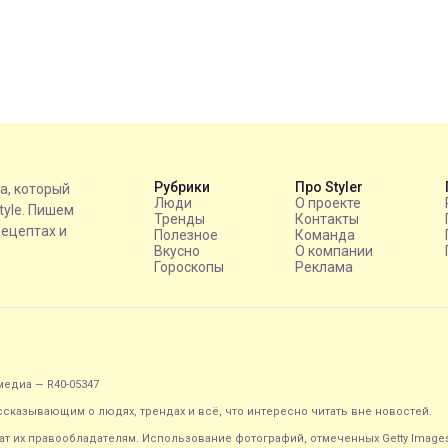
Рубрики
Про Styler
на, который
Люди
О проекте
style. Пишем
Тренды
Контакты
рецептах и
Полезное
Команда
Вкусно
О компании
Гороскопы
Реклама
едиа — R40-05347
ассказывающим о людях, трендах и всё, что интересно читать вне новостей.
т их правообладателям. Использование фотографий, отмеченных Getty Image