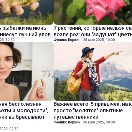
 рыбалки на июнь
7 растений, которые нельзя с
ринесут лучший улов
возле роз: они "задушат" цвет
25, 10:30
Феликс Коркин
·
28 мая 2025, 10:00
ная бесполезная
Важнее всего: 5 привычек, на
соты и молодости",
просто "молятся" опытные
инки выбрасывают
путешественники
Феликс Коркин
·
28 мая 2025, 09:00
2025, 09:30