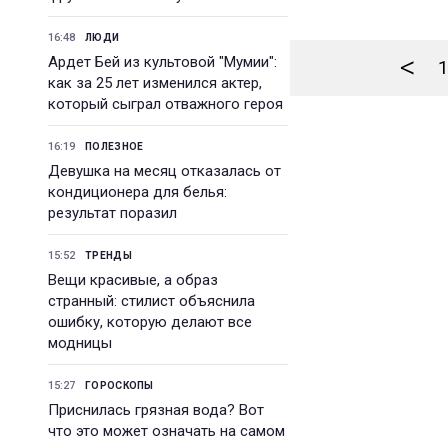
16:48
ЛЮДИ
<
Ардет Бей из культовой "Мумии":
1
как за 25 лет изменился актер,
который сыграл отважного героя
16:19
ПОЛЕЗНОЕ
Девушка на месяц отказалась от
кондиционера для белья:
результат поразил
15:52
ТРЕНДЫ
Вещи красивые, а образ
странный: стилист объяснила
ошибку, которую делают все
модницы
15:27
ГОРОСКОПЫ
Приснилась грязная вода? Вот
что это может означать на самом