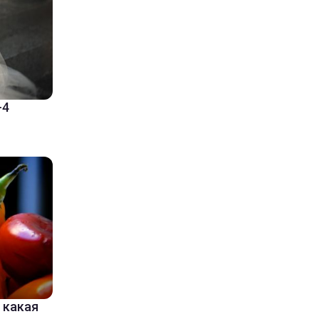
-4
 какая