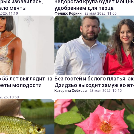
орых избавилась,
недорогая крупа будет мощн
тело мечты
удобрением для перца
025, 11:10
Феликс Коркин
·
28 мая 2025, 11:00
 55 лет выглядит на
Без гостей и белого платья: э
креты молодости
Дзидзьо выходит замуж во вт
Катерина Собкова
·
28 мая 2025, 10:40
2025, 10:50