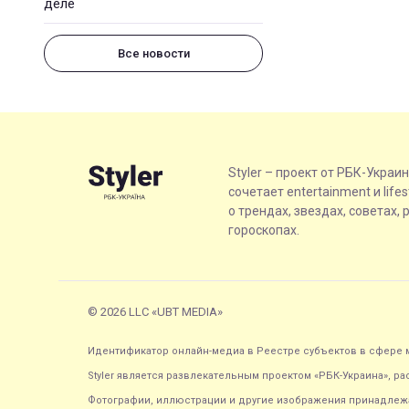
деле
Все новости
Styler – проект от РБК-Украи
сочетает entertainment и life
о трендах, звездах, советах, 
гороскопах.
© 2026 LLC «UBT MEDIA»
Идентификатор онлайн-медиа в Реестре субъектов в сфере м
Styler является развлекательным проектом «РБК-Украина», р
Фотографии, иллюстрации и другие изображения принадлежа