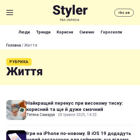
rbc.ua
Люди
Тренди
Корисне
Смачно
Гороскопи
Головна
/ Життя
РУБРИКА
Життя
Найкращий перекус при високому тиску:
корисний та ще й дуже смачний
Тетяна Самарук
·
28 травня 2025, 14:20
Ігри на iPhone по-новому. В iOS 19 додадуть
новий застосунок для геймерів: що відомо