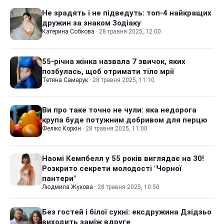
Не зрадять і не підведуть: топ-4 найкращих
дружин за знаком Зодіаку
Катерина Собкова
·
28 травня 2025, 12:00
55-річна жінка назвала 7 звичок, яких
позбулась, щоб отримати тіло мрії
Тетяна Самарук
·
28 травня 2025, 11:10
Ви про таке точно не чули: яка недорога
крупа буде потужним добривом для перцю
Фелікс Коркін
·
28 травня 2025, 11:00
Наомі Кемпбелл у 55 років виглядає на 30!
Розкрито секрети молодості "Чорної
пантери"
Людмила Жукова
·
28 травня 2025, 10:50
Без гостей і білої сукні: ексдружина Дзідзьо
виходить заміж вдруге