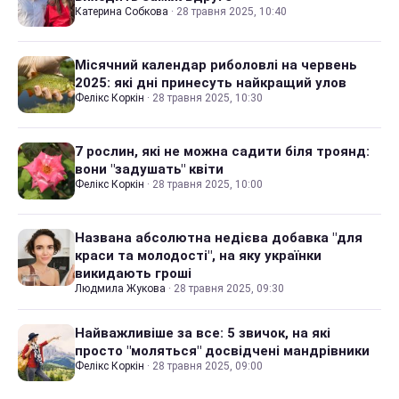
Катерина Собкова
·
28 травня 2025, 10:40
Місячний календар риболовлі на червень
2025: які дні принесуть найкращий улов
Фелікс Коркін
·
28 травня 2025, 10:30
7 рослин, які не можна садити біля троянд:
вони "задушать" квіти
Фелікс Коркін
·
28 травня 2025, 10:00
Названа абсолютна недієва добавка "для
краси та молодості", на яку українки
викидають гроші
Людмила Жукова
·
28 травня 2025, 09:30
Найважливіше за все: 5 звичок, на які
просто "моляться" досвідчені мандрівники
Фелікс Коркін
·
28 травня 2025, 09:00