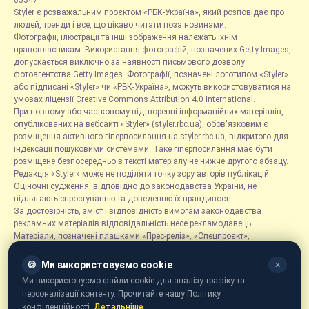
05347
Styler є розважальним проєктом «РБК-Україна», який розповідає про
людей, тренди і все, що цікаво читати поза новинами.
Фотографії, ілюстрації та інші зображення належать їхнім
правовласникам. Використання фотографій, позначених Getty Images,
допускається виключно за наявності письмового дозволу
фотоагентства Getty Images. Фотографії, позначені логотипом «Styler»
або підписані «Styler» чи «РБК-Україна», можуть використовуватися на
умовах ліцензії Creative Commons Attribution 4.0 International.
При повному або частковому відтворенні інформаційних матеріалів,
опублікованих на вебсайті «Styler» (styler.rbc.ua), обов'язковим є
розміщення активного гіперпосилання на styler.rbc.ua, відкритого для
індексації пошуковими системами. Таке гіперпосилання має бути
розміщене безпосередньо в тексті матеріалу не нижче другого абзацу.
Редакція «Styler» може не поділяти точку зору авторів публікацій.
Оціночні судження, відповідно до законодавства України, не
підлягають спростуванню та доведенню їх правдивості.
За достовірність, зміст і відповідність вимогам законодавства
рекламних матеріалів відповідальність несе рекламодавець.
Матеріали, позначені плашками «Прес-реліз», «Спецпроєкт»,
«Партнерський матеріал», «Promo», «Благодійність» та «Резонанс»,
розміщуються на правах реклами.
🍪
Ми використовуємо cookie
✕
Рубрика «Новини компаній» є інформаційним форматом, що містить
Ми використовуємо файли cookie для аналізу трафіку та
новини, повідомлення та оголошення, пов'язані з діяльністю
персоналізації контенту. Прочитайте нашу Політику
компаній, і ґрунтується на інформації, наданій відповідними
конфіденційності.
Детальніше