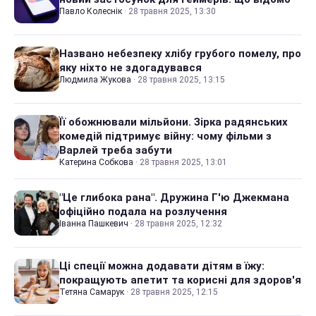
Павло Колеснік
·
28 травня 2025, 13:30
Названо небезпеку хлібу грубого помелу, про
яку ніхто не здогадувався
Людмила Жукова
·
28 травня 2025, 13:15
Її обожнювали мільйони. Зірка радянських
комедій підтримує війну: чому фільми з
Варлей треба забути
Катерина Собкова
·
28 травня 2025, 13:01
"Це глибока рана". Дружина Г'ю Джекмана
офіційно подала на розлучення
Іванна Пашкевич
·
28 травня 2025, 12:32
Ці спеції можна додавати дітям в їжу:
покращують апетит та корисні для здоров'я
Тетяна Самарук
·
28 травня 2025, 12:15