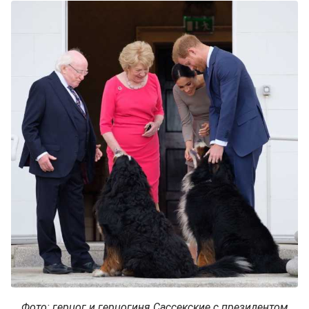
Фото: герцог и герцогиня Сассекские с президентом