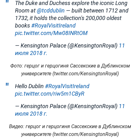
The Duke and Duchess explore the iconic Long
Room at
@tcddublin
— built between 1712 and
1732, it holds the collection's 200,000 oldest
books
#RoyalVisitIreland
pic.twitter.com/Mw08INRtOM
— Kensington Palace (@KensingtonRoyal)
11
июля 2018 г.
Фото: герцог и герцогиня Сассекские в Дублинском
университете (twitter.com/KensingtonRoyal)
Hello Dublin
#RoyalVisitIreland
pic.twitter.com/riw5m1CByR
— Kensington Palace (@KensingtonRoyal)
11
июля 2018 г.
Видео: герцог и герцогиня Сассекские в Дублинском
университете (twitter.com/KensingtonRoyal)