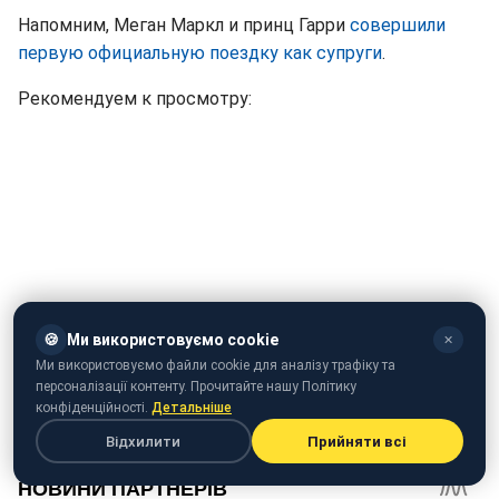
Напомним, Меган Маркл и принц Гарри
совершили
первую официальную поездку как супруги
.
Рекомендуем к просмотру:
🍪
Ми використовуємо cookie
✕
Ми використовуємо файли cookie для аналізу трафіку та
персоналізації контенту. Прочитайте нашу Політику
Видео: Волнующие подробности свадьбы принца
конфіденційності.
Детальніше
Відхилити
Прийняти всі