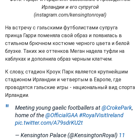
Ирландии и его супругой
(instagram.com/kensingtonroyal)
На встречу с гэльскими футболистами супруга
принца Гарри поменяла свой образ и появилась в
стильном брючном костюме черного цвета и белой
блузке. Таких же оттенков Меган надела туфли на
каблуках и дополнила образ черным клатчем.
К слову, стадион Кроук Парк является крупнейшим
стадионом Ирландии и четвертым в Европе, где
проводятся гэльские игры - национальный вид спорта
Ирландии.
Meeting young gaelic footballers at
@CrokePark
,
home of the
@OfficialGAA
#RoyalVisitIreland
pic.twitter.com/A79sdrKU2t
— Kensington Palace (@KensingtonRoyal)
11