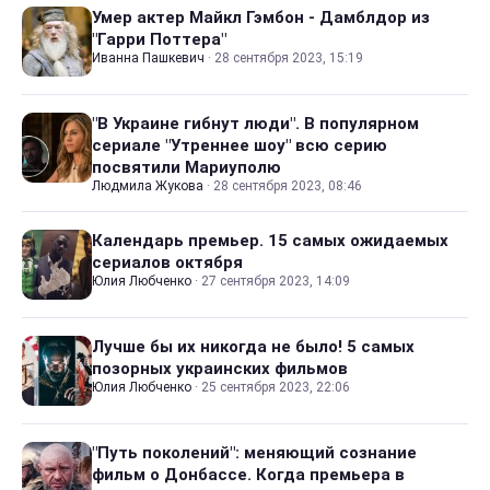
Умер актер Майкл Гэмбон - Дамблдор из
"Гарри Поттера"
Иванна Пашкевич
·
28 сентября 2023, 15:19
"В Украине гибнут люди". В популярном
сериале "Утреннее шоу" всю серию
посвятили Мариуполю
Людмила Жукова
·
28 сентября 2023, 08:46
Календарь премьер. 15 самых ожидаемых
сериалов октября
Юлия Любченко
·
27 сентября 2023, 14:09
Лучше бы их никогда не было! 5 самых
позорных украинских фильмов
Юлия Любченко
·
25 сентября 2023, 22:06
"Путь поколений": меняющий сознание
фильм о Донбассе. Когда премьера в