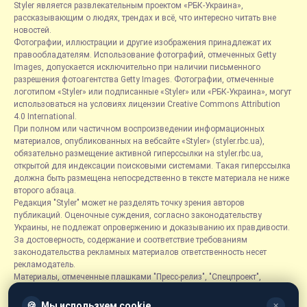
Styler является развлекательным проектом «РБК-Украина»,
рассказывающим о людях, трендах и всё, что интересно читать вне
новостей.
Фотографии, иллюстрации и другие изображения принадлежат их
правообладателям. Использование фотографий, отмеченных Getty
Images, допускается исключительно при наличии письменного
разрешения фотоагентства Getty Images. Фотографии, отмеченные
логотипом «Styler» или подписанные «Styler» или «РБК-Украина», могут
использоваться на условиях лицензии Creative Commons Attribution
4.0 International.
При полном или частичном воспроизведении информационных
материалов, опубликованных на вебсайте «Styler» (styler.rbc.ua),
обязательно размещение активной гиперссылки на styler.rbc.ua,
открытой для индексации поисковыми системами. Такая гиперссылка
должна быть размещена непосредственно в тексте материала не ниже
второго абзаца.
Редакция "Styler" может не разделять точку зрения авторов
публикаций. Оценочные суждения, согласно законодательству
Украины, не подлежат опровержению и доказыванию их правдивости.
За достоверность, содержание и соответствие требованиям
законодательства рекламных материалов ответственность несет
рекламодатель.
Материалы, отмеченные плашками "Пресс-релиз", "Спецпроект",
"Партнерский материал", "Promo", "Благотворительность" и "Резонанс",
размещаются на правах рекламы.
🍪
Мы используем cookie
✕