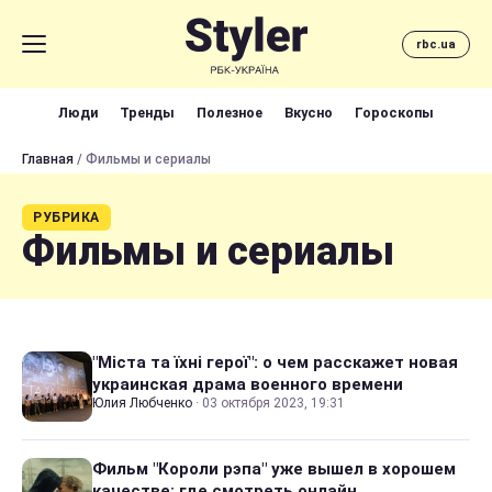
rbc.ua
Люди
Тренды
Полезное
Вкусно
Гороскопы
Главная
/ Фильмы и сериалы
РУБРИКА
Фильмы и сериалы
"Міста та їхні герої": о чем расскажет новая
украинская драма военного времени
Юлия Любченко
·
03 октября 2023, 19:31
Фильм "Короли рэпа" уже вышел в хорошем
качестве: где смотреть онлайн