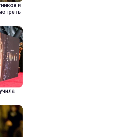
ников и
мотреть
лучила