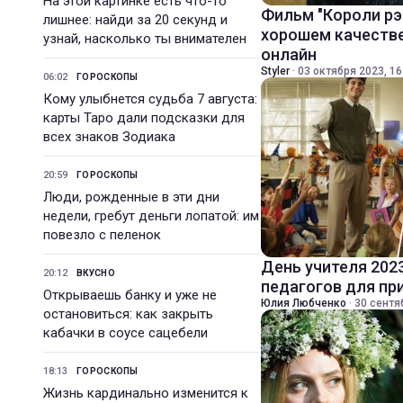
На этой картинке есть что-то
Фильм "Короли рэ
лишнее: найди за 20 секунд и
хорошем качестве
узнай, насколько ты внимателен
онлайн
Styler
·
03 октября 2023, 16
06:02
ГОРОСКОПЫ
Кому улыбнется судьба 7 августа:
карты Таро дали подсказки для
всех знаков Зодиака
20:59
ГОРОСКОПЫ
Люди, рожденные в эти дни
недели, гребут деньги лопатой: им
повезло с пеленок
День учителя 202
20:12
ВКУСНО
педагогов для пр
Открываешь банку и уже не
Юлия Любченко
·
30 сентя
остановиться: как закрыть
кабачки в соусе сацебели
18:13
ГОРОСКОПЫ
Жизнь кардинально изменится к