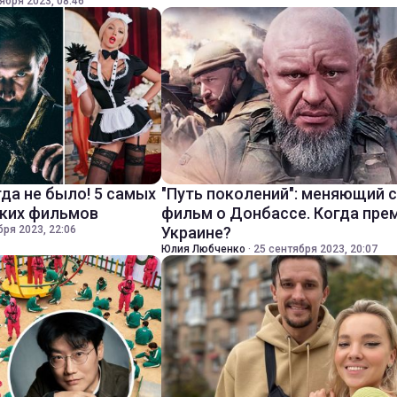
ября 2023, 08:46
да не было! 5 самых
"Путь поколений": меняющий 
ских фильмов
фильм о Донбассе. Когда пре
бря 2023, 22:06
Украине?
Юлия Любченко
·
25 сентября 2023, 20:07