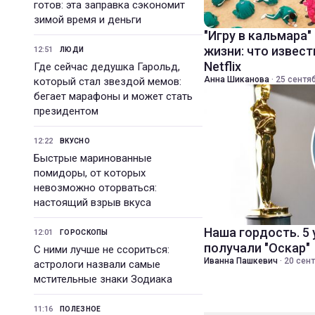
готов: эта заправка сэкономит
зимой время и деньги
"Игру в кальмара"
жизни: что извест
12:51
ЛЮДИ
Netflix
Где сейчас дедушка Гарольд,
Анна Шиканова
·
25 сентяб
который стал звездой мемов:
бегает марафоны и может стать
президентом
12:22
ВКУСНО
Быстрые маринованные
помидоры, от которых
невозможно оторваться:
настоящий взрыв вкуса
Наша гордость. 5
12:01
ГОРОСКОПЫ
получали "Оскар"
С ними лучше не ссориться:
Иванна Пашкевич
·
20 сент
астрологи назвали самые
мстительные знаки Зодиака
11:16
ПОЛЕЗНОЕ