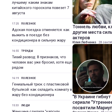
лучшему: каким знакам
китайского гороскопа повезет 7
августа
17:25
ПОЛЕЗНОЕ
Тоннель любви, к
Адская поездка отменяется: как
другие места сил
выжить в поезде без
актеров
кондиционера в сильную жару
Юлия Любченко
·
28 сентя
16:55
ТРЕНДЫ
Тихий развод: 8 признаков, что
человек вас уже бросил, хотя еще
рядом
16:19
ПОЛЕЗНОЕ
Гениальный трюк с пластиковой
бутылкой: как охладить комнату в
жару без кондиционера
"В Украине гибнут
сериале "Утренне
15:33
ЛЮДИ
посвятили Мариу
Женщина сделала "капсулу