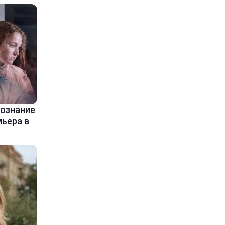
сознание
мьера в