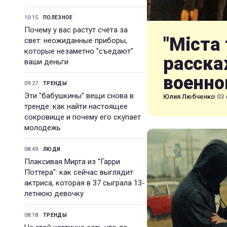
10:15
ПОЛЕЗНОЕ
Почему у вас растут счета за
"Міста 
свет: неожиданные приборы,
которые незаметно "съедают"
расска
ваши деньги
военно
09:27
ТРЕНДЫ
Эти "бабушкины" вещи снова в
Юлия Любченко
·
03 
тренде: как найти настоящее
сокровище и почему его скупает
молодежь
08:49
ЛЮДИ
Плаксивая Мирта из "Гарри
Поттера": как сейчас выглядит
актриса, которая в 37 сыграла 13-
летнюю девочку
08:18
ТРЕНДЫ