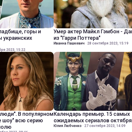
ладбище, горы и
Умер актер Майкл Гэмбон - Д
ы украинских
из "Гарри Поттера"
Иванна Пашкевич
·
28 сентября 2023, 15:19
бря 2023, 15:22
 люди". В популярном
Календарь премьер. 15 самых
е шоу" всю серию
ожидаемых сериалов октября
полю
Юлия Любченко
·
27 сентября 2023, 14:09