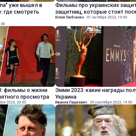
па" уже вышел в
Фильмы про украинских защит
: где смотреть
защитниц, которые стоит пос
Юлия Любченко
·
01 октября 2023, 10:00
:38
3: фильмы о жизни
Эмми 2023: какие награды по
иятного просмотра
Украина
бря 2023, 20:45
Иванна Пашкевич
·
29 сентября 2023, 14:00