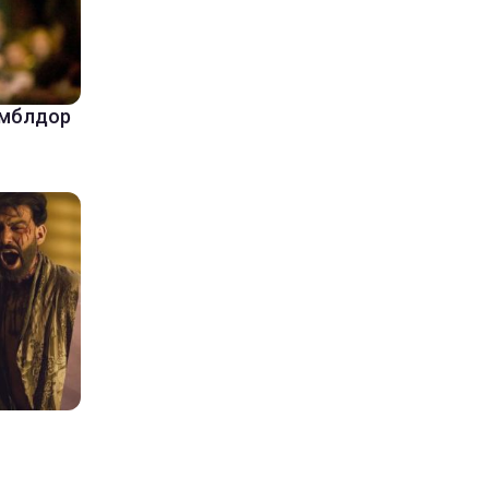
амблдор