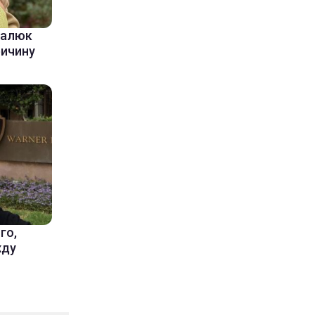
балюк
ричину
го,
жду