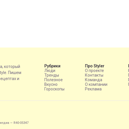
Рубрики
Про Styler
на, который
Люди
О проекте
style. Пишем
Тренды
Контакты
рецептах и
Полезное
Команда
Вкусно
О компании
Гороскопы
Реклама
едиа — R40-05347