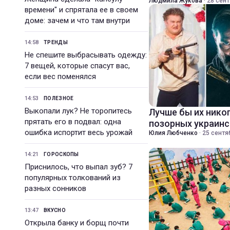
Людмила Жукова
·
28 сент
времени" и спрятала ее в своем
доме: зачем и что там внутри
14:58
ТРЕНДЫ
Не спешите выбрасывать одежду:
7 вещей, которые спасут вас,
если вес поменялся
14:53
ПОЛЕЗНОЕ
Выкопали лук? Не торопитесь
Лучше бы их никог
прятать его в подвал: одна
позорных украин
ошибка испортит весь урожай
Юлия Любченко
·
25 сентя
14:21
ГОРОСКОПЫ
Приснилось, что выпал зуб? 7
популярных толкований из
разных сонников
13:47
ВКУСНО
Открыла банку и борщ почти