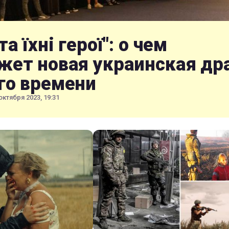
та їхні герої": о чем
жет новая украинская др
го времени
октября 2023, 19:31