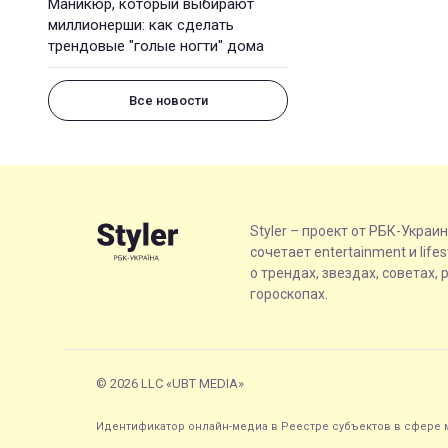
Маникюр, который выбирают
миллионерши: как сделать
трендовые "голые ногти" дома
Все новости
Styler – проект от РБК-Украи
сочетает entertainment и life
о трендах, звездах, советах, 
гороскопах.
© 2026 LLC «UBT MEDIA»
Идентификатор онлайн-медиа в Реестре субъектов в сфере м