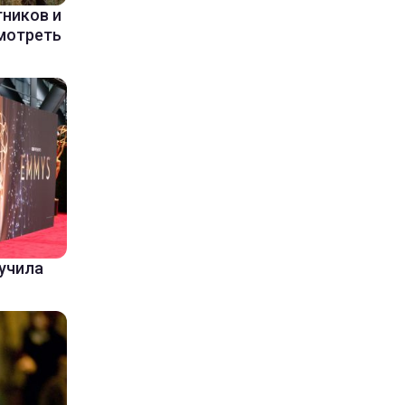
ников и
мотреть
лучила