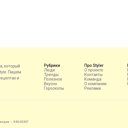
Рубрики
Про Styler
на, который
Люди
О проекте
style. Пишем
Тренды
Контакты
рецептах и
Полезное
Команда
Вкусно
О компании
Гороскопы
Реклама
едиа — R40-05347