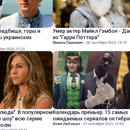
ладбище, горы и
Умер актер Майкл Гэмбон - Д
ы украинских
из "Гарри Поттера"
Иванна Пашкевич
·
28 сентября 2023, 15:19
бря 2023, 15:22
 люди". В популярном
Календарь премьер. 15 самых
е шоу" всю серию
ожидаемых сериалов октября
полю
Юлия Любченко
·
27 сентября 2023, 14:09