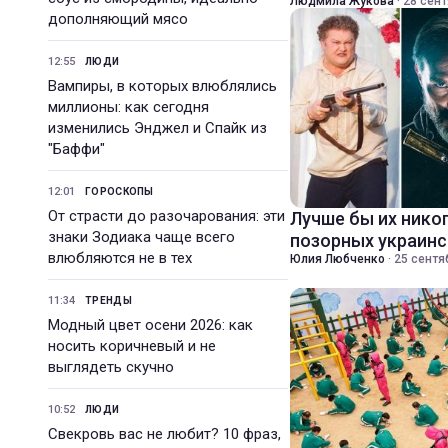
Людмила Жукова
·
28 сент
дополняющий мясо
12:55
ЛЮДИ
Вампиры, в которых влюблялись
миллионы: как сегодня
изменились Энджел и Спайк из
"Баффи"
12:01
ГОРОСКОПЫ
От страсти до разочарования: эти
Лучше бы их никог
знаки Зодиака чаще всего
позорных украин
влюбляются не в тех
Юлия Любченко
·
25 сентя
11:34
ТРЕНДЫ
Модный цвет осени 2026: как
носить коричневый и не
выглядеть скучно
10:52
ЛЮДИ
Свекровь вас не любит? 10 фраз,