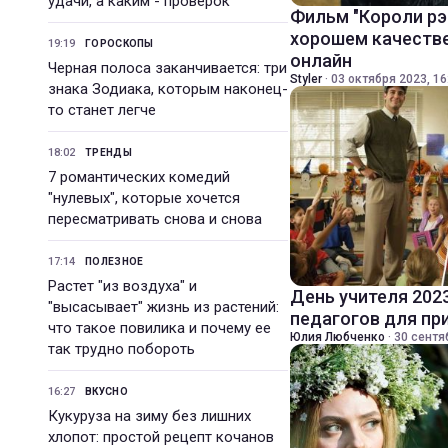
удачи, а каким - проверок
Фильм "Короли рэ
хорошем качестве
19:19
ГОРОСКОПЫ
онлайн
Черная полоса заканчивается: три
Styler
·
03 октября 2023, 16
знака Зодиака, которым наконец-
то станет легче
18:02
ТРЕНДЫ
7 романтических комедий
"нулевых", которые хочется
пересматривать снова и снова
17:14
ПОЛЕЗНОЕ
Растет "из воздуха" и
День учителя 202
"высасывает" жизнь из растений:
педагогов для пр
что такое повилика и почему ее
Юлия Любченко
·
30 сентя
так трудно побороть
16:27
ВКУСНО
Кукуруза на зиму без лишних
хлопот: простой рецепт кочанов