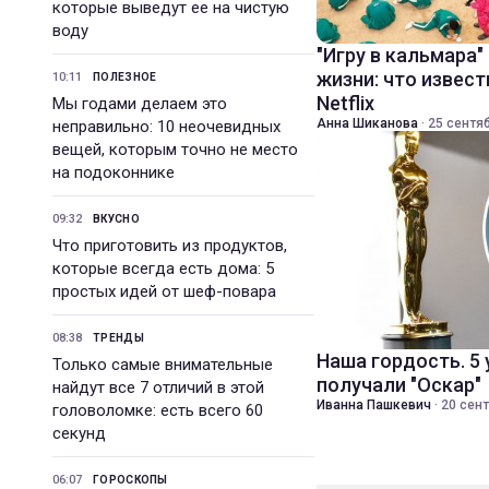
которые выведут ее на чистую
воду
"Игру в кальмара"
жизни: что извест
10:11
ПОЛЕЗНОЕ
Netflix
Мы годами делаем это
Анна Шиканова
·
25 сентяб
неправильно: 10 неочевидных
вещей, которым точно не место
на подоконнике
09:32
ВКУСНО
Что приготовить из продуктов,
которые всегда есть дома: 5
простых идей от шеф-повара
08:38
ТРЕНДЫ
Наша гордость. 5
Только самые внимательные
получали "Оскар"
найдут все 7 отличий в этой
Иванна Пашкевич
·
20 сент
головоломке: есть всего 60
секунд
06:07
ГОРОСКОПЫ