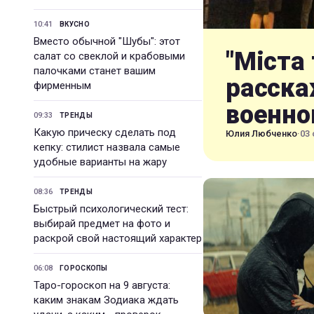
10:41
ВКУСНО
Вместо обычной "Шубы": этот
"Міста 
салат со свеклой и крабовыми
палочками станет вашим
расска
фирменным
военно
09:33
ТРЕНДЫ
Какую прическу сделать под
Юлия Любченко
·
03 
кепку: стилист назвала самые
удобные варианты на жару
08:36
ТРЕНДЫ
Быстрый психологический тест:
выбирай предмет на фото и
раскрой свой настоящий характер
06:08
ГОРОСКОПЫ
Таро-гороскоп на 9 августа:
каким знакам Зодиака ждать