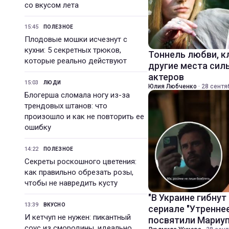
со вкусом лета
15:45
ПОЛЕЗНОЕ
Плодовые мошки исчезнут с
кухни: 5 секретных трюков,
Тоннель любви, к
которые реально действуют
другие места сил
актеров
15:03
ЛЮДИ
Юлия Любченко
·
28 сентя
Блогерша сломала ногу из-за
трендовых штанов: что
произошло и как не повторить ее
ошибку
14:22
ПОЛЕЗНОЕ
Секреты роскошного цветения:
как правильно обрезать розы,
чтобы не навредить кусту
"В Украине гибнут
13:39
ВКУСНО
сериале "Утренне
И кетчуп не нужен: пикантный
посвятили Мариу
соус из смородины, идеально