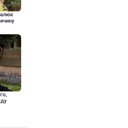
балюк
ричину
го,
жду