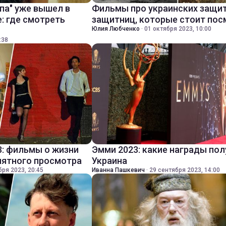
па" уже вышел в
Фильмы про украинских защит
: где смотреть
защитниц, которые стоит пос
Юлия Любченко
·
01 октября 2023, 10:00
:38
3: фильмы о жизни
Эмми 2023: какие награды по
иятного просмотра
Украина
бря 2023, 20:45
Иванна Пашкевич
·
29 сентября 2023, 14:00