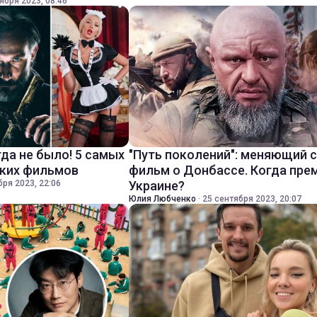
ября 2023, 08:46
да не было! 5 самых
"Путь поколений": меняющий 
ских фильмов
фильм о Донбассе. Когда пре
бря 2023, 22:06
Украине?
Юлия Любченко
·
25 сентября 2023, 20:07