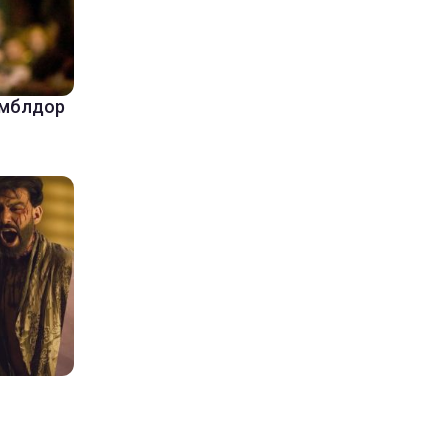
амблдор