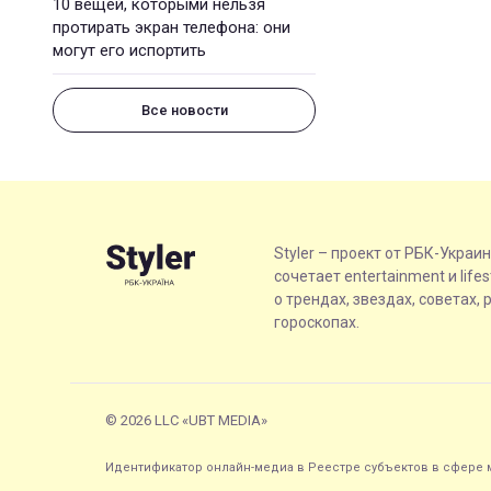
10 вещей, которыми нельзя
протирать экран телефона: они
могут его испортить
Все новости
Styler – проект от РБК-Украи
сочетает entertainment и life
о трендах, звездах, советах, 
гороскопах.
© 2026 LLC «UBT MEDIA»
Идентификатор онлайн-медиа в Реестре субъектов в сфере м