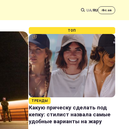
UA
/
RU
rbc.ua
ТОП
ТРЕНДЫ
Какую прическу сделать под
кепку: стилист назвала самые
удобные варианты на жару