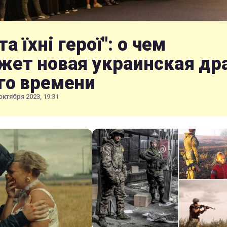
та їхні герої": о чем
жет новая украинская др
го времени
октября 2023, 19:31