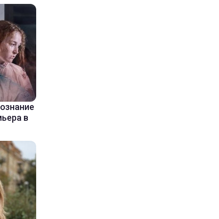
сознание
мьера в