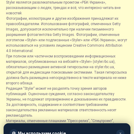
Styler является развлекательным проектом «РБК-Украина»,
рассказывающим о людях, трендах и всё, что интересно читать вне
новостей.
Фотографии, иллюстрации и другие изображения принадлежат их
правообладателям. Использование фотографий, отмеченных Getty
Images, допускается исключительно при наличии письменного
разрешения фотоагентства Getty Images. Фотографии, отмеченные
логотипом «Styler» или подписанные «Styler» или «РБК-Украина», могут
использоваться на условиях лицензии Creative Commons Attribution
4.0 International.
При полном или частичном воспроизведении информационных
материалов, опубликованных на вебсайте «Styler» (styler.rbc.ua),
обязательно размещение активной гиперссылки на styler.rbc.ua,
открытой для индексации поисковыми системами. Такая гиперссылка
должна быть размещена непосредственно в тексте материала не ниже
второго абзаца.
Редакция "Styler" может не разделять точку зрения авторов
публикаций. Оценочные суждения, согласно законодательству
Украины, не подлежат опровержению и доказыванию их правдивости.
За достоверность, содержание и соответствие требованиям
законодательства рекламных материалов ответственность несет
рекламодатель.
Материалы, отмеченные плашками "Пресс-релиз", "Спецпроект",
"Партнерский материал", "Promo", "Благотворительность" и "Резонанс",
размещаются на правах рекламы.
🍪
Мы используем cookie
✕