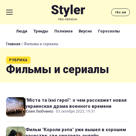
rbc.ua
Люди
Тренды
Полезное
Вкусно
Гороскопы
Главная
/ Фильмы и сериалы
РУБРИКА
Фильмы и сериалы
"Міста та їхні герої": о чем расскажет новая
украинская драма военного времени
Юлия Любченко
·
03 октября 2023, 19:31
Фильм "Короли рэпа" уже вышел в хорошем
качестве: где смотреть онлайн