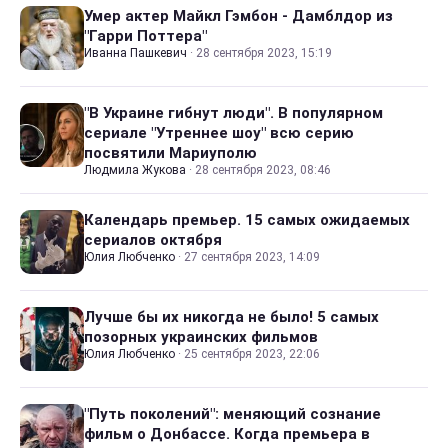
Умер актер Майкл Гэмбон - Дамблдор из
"Гарри Поттера"
Иванна Пашкевич
·
28 сентября 2023, 15:19
"В Украине гибнут люди". В популярном
сериале "Утреннее шоу" всю серию
посвятили Мариуполю
Людмила Жукова
·
28 сентября 2023, 08:46
Календарь премьер. 15 самых ожидаемых
сериалов октября
Юлия Любченко
·
27 сентября 2023, 14:09
Лучше бы их никогда не было! 5 самых
позорных украинских фильмов
Юлия Любченко
·
25 сентября 2023, 22:06
"Путь поколений": меняющий сознание
фильм о Донбассе. Когда премьера в