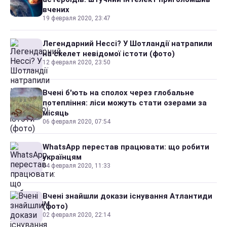
вчених
19 февраля 2020, 23:47
Легендарний Нессі? У Шотландії натрапили
на скелет невідомої істоти (фото)
12 февраля 2020, 23:50
Вчені б'ють на сполох через глобальне
потепління: ліси можуть стати озерами за
місяць
06 февраля 2020, 07:54
WhatsApp перестав працювати: що робити
українцям
04 февраля 2020, 11:33
Вчені знайшли докази існування Атлантиди
(фото)
02 февраля 2020, 22:14