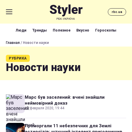
rbc.ua
Люди
Тренды
Полезное
Вкусно
Гороскопы
Главная
/ Новости науки
РУБРИКА
Новости науки
Марс був заселений: вчені знайшли
неймовірний доказ
25 февраля 2020, 19:44
Проморгали 11 небезпечних для Землі
астероїдів: штучний інтелект приголомшив