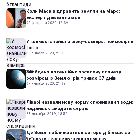
Коли Маск відправить землян на Марс:
експерт дав відповідь
02 февраля 2020, 19:39
У космосі знайшли зірку-вампіра: неймовірне
фото
26 января 2020, 21:33
Знайдено потенційно заселену планету
розміром із Землю: рік триває 37 днів
07 января 2020, 21:39
Лікарі назвали нову норму споживання води:
надлишок шкодить серцю
23 декабря 2019, 18:56
До Землі наближається астероїд більше за
київську телевежу-рекордсменку