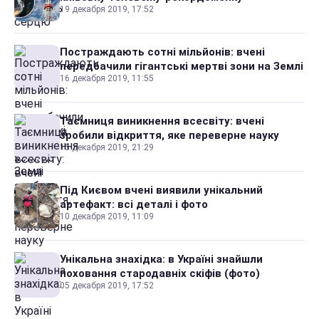
19 декабря 2019, 17:52
Постраждають сотні мільйонів: вчені
передбачили гігантські мертві зони на Землі
16 декабря 2019, 11:55
Таємниця виникнення всесвіту: вчені
зробили відкриття, яке переверне науку
15 декабря 2019, 21:29
Під Києвом вчені виявили унікальний
артефакт: всі деталі і фото
10 декабря 2019, 11:09
Унікальна знахідка: в Україні знайшли
поховання стародавніх скіфів (фото)
05 декабря 2019, 17:52