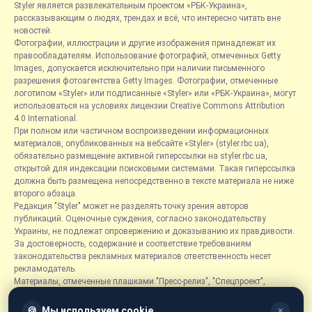
Styler является развлекательным проектом «РБК-Украина»,
рассказывающим о людях, трендах и всё, что интересно читать вне
новостей.
Фотографии, иллюстрации и другие изображения принадлежат их
правообладателям. Использование фотографий, отмеченных Getty
Images, допускается исключительно при наличии письменного
разрешения фотоагентства Getty Images. Фотографии, отмеченные
логотипом «Styler» или подписанные «Styler» или «РБК-Украина», могут
использоваться на условиях лицензии Creative Commons Attribution
4.0 International.
При полном или частичном воспроизведении информационных
материалов, опубликованных на вебсайте «Styler» (styler.rbc.ua),
обязательно размещение активной гиперссылки на styler.rbc.ua,
открытой для индексации поисковыми системами. Такая гиперссылка
должна быть размещена непосредственно в тексте материала не ниже
второго абзаца.
Редакция "Styler" может не разделять точку зрения авторов
публикаций. Оценочные суждения, согласно законодательству
Украины, не подлежат опровержению и доказыванию их правдивости.
За достоверность, содержание и соответствие требованиям
законодательства рекламных материалов ответственность несет
рекламодатель.
Материалы, отмеченные плашками "Пресс-релиз", "Спецпроект",
"Партнерский материал", "Promo", "Благотворительность" и "Резонанс",
размещаются на правах рекламы.
🍪
Мы используем cookie
✕