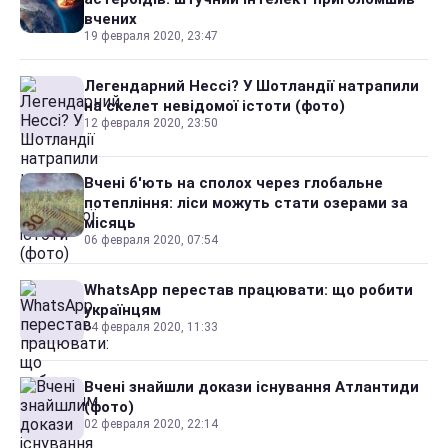
вчених
19 февраля 2020, 23:47
Легендарний Нессі? У Шотландії натрапили
на скелет невідомої істоти (фото)
12 февраля 2020, 23:50
Вчені б'ють на сполох через глобальне
потепління: ліси можуть стати озерами за
місяць
06 февраля 2020, 07:54
WhatsApp перестав працювати: що робити
українцям
04 февраля 2020, 11:33
Вчені знайшли докази існування Атлантиди
(фото)
02 февраля 2020, 22:14