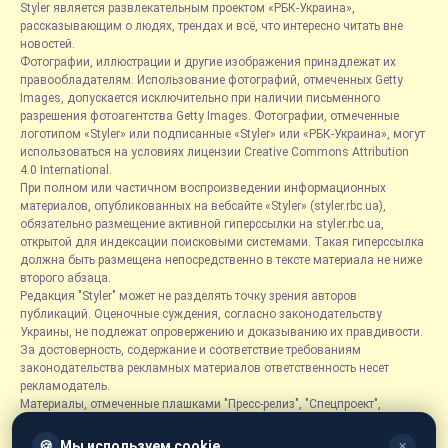
Styler является развлекательным проектом «РБК-Украина»,
рассказывающим о людях, трендах и всё, что интересно читать вне
новостей.
Фотографии, иллюстрации и другие изображения принадлежат их
правообладателям. Использование фотографий, отмеченных Getty
Images, допускается исключительно при наличии письменного
разрешения фотоагентства Getty Images. Фотографии, отмеченные
логотипом «Styler» или подписанные «Styler» или «РБК-Украина», могут
использоваться на условиях лицензии Creative Commons Attribution
4.0 International.
При полном или частичном воспроизведении информационных
материалов, опубликованных на вебсайте «Styler» (styler.rbc.ua),
обязательно размещение активной гиперссылки на styler.rbc.ua,
открытой для индексации поисковыми системами. Такая гиперссылка
должна быть размещена непосредственно в тексте материала не ниже
второго абзаца.
Редакция "Styler" может не разделять точку зрения авторов
публикаций. Оценочные суждения, согласно законодательству
Украины, не подлежат опровержению и доказыванию их правдивости.
За достоверность, содержание и соответствие требованиям
законодательства рекламных материалов ответственность несет
рекламодатель.
Материалы, отмеченные плашками "Пресс-релиз", "Спецпроект",
"Партнерский материал", "Promo", "Благотворительность" и "Резонанс",
размещаются на правах рекламы.
🍪
Мы используем cookie
✕