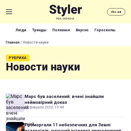
rbc.ua
Люди
Тренды
Полезное
Вкусно
Гороскопы
Главная
/ Новости науки
РУБРИКА
Новости науки
Марс був заселений: вчені знайшли
неймовірний доказ
25 февраля 2020, 19:44
Проморгали 11 небезпечних для Землі
астероїдів: штучний інтелект приголомшив