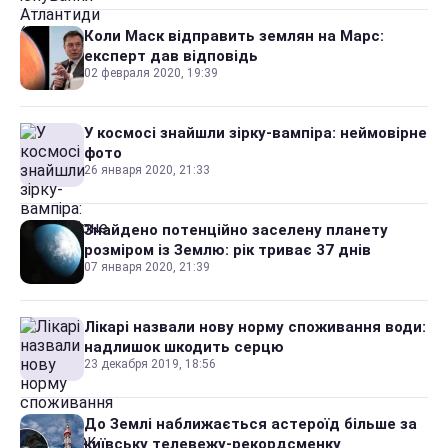
Коли Маск відправить землян на Марс:
експерт дав відповідь
02 февраля 2020, 19:39
У космосі знайшли зірку-вампіра: неймовірне
фото
26 января 2020, 21:33
Знайдено потенційно заселену планету
розміром із Землю: рік триває 37 днів
07 января 2020, 21:39
Лікарі назвали нову норму споживання води:
надлишок шкодить серцю
23 декабря 2019, 18:56
До Землі наближається астероїд більше за
київську телевежу-рекордсменку