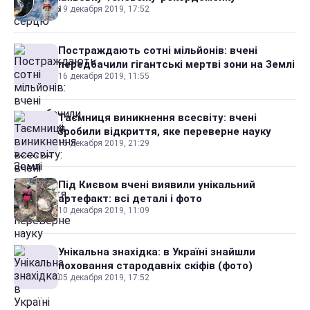
19 декабря 2019, 17:52
Постраждають сотні мільйонів: вчені
передбачили гігантські мертві зони на Землі
16 декабря 2019, 11:55
Таємниця виникнення всесвіту: вчені
зробили відкриття, яке переверне науку
15 декабря 2019, 21:29
Під Києвом вчені виявили унікальний
артефакт: всі деталі і фото
10 декабря 2019, 11:09
Унікальна знахідка: в Україні знайшли
поховання стародавніх скіфів (фото)
05 декабря 2019, 17:52