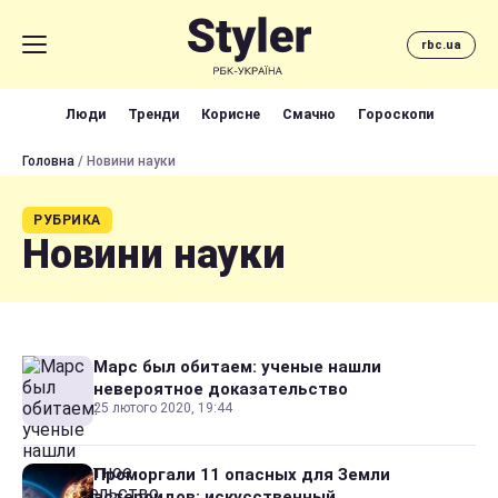
rbc.ua
Люди
Тренди
Корисне
Смачно
Гороскопи
Головна
/ Новини науки
РУБРИКА
Новини науки
Марс был обитаем: ученые нашли
невероятное доказательство
25 лютого 2020, 19:44
Проморгали 11 опасных для Земли
астероидов: искусственный