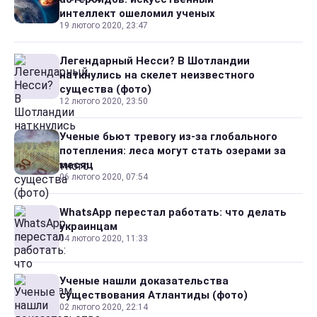
интеллект ошеломил ученых
19 лютого 2020, 23:47
Легендарный Несси? В Шотландии
наткнулись на скелет неизвестного
существа (фото)
12 лютого 2020, 23:50
Ученые бьют тревогу из-за глобального
потепления: леса могут стать озерами за
месяц
06 лютого 2020, 07:54
WhatsApp перестал работать: что делать
украинцам
04 лютого 2020, 11:33
Ученые нашли доказательства
существования Атлантиды (фото)
02 лютого 2020, 22:14