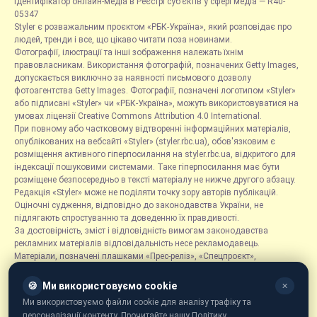
Ідентифікатор онлайн-медіа в Реєстрі суб’єктів у сфері медіа — R40-
05347
Styler є розважальним проєктом «РБК-Україна», який розповідає про
людей, тренди і все, що цікаво читати поза новинами.
Фотографії, ілюстрації та інші зображення належать їхнім
правовласникам. Використання фотографій, позначених Getty Images,
допускається виключно за наявності письмового дозволу
фотоагентства Getty Images. Фотографії, позначені логотипом «Styler»
або підписані «Styler» чи «РБК-Україна», можуть використовуватися на
умовах ліцензії Creative Commons Attribution 4.0 International.
При повному або частковому відтворенні інформаційних матеріалів,
опублікованих на вебсайті «Styler» (styler.rbc.ua), обов'язковим є
розміщення активного гіперпосилання на styler.rbc.ua, відкритого для
індексації пошуковими системами. Таке гіперпосилання має бути
розміщене безпосередньо в тексті матеріалу не нижче другого абзацу.
Редакція «Styler» може не поділяти точку зору авторів публікацій.
Оціночні судження, відповідно до законодавства України, не
підлягають спростуванню та доведенню їх правдивості.
За достовірність, зміст і відповідність вимогам законодавства
рекламних матеріалів відповідальність несе рекламодавець.
Матеріали, позначені плашками «Прес-реліз», «Спецпроєкт»,
«Партнерський матеріал», «Promo», «Благодійність» та «Резонанс»,
розміщуються на правах реклами.
🍪
Ми використовуємо cookie
✕
Рубрика «Новини компаній» є інформаційним форматом, що містить
Ми використовуємо файли cookie для аналізу трафіку та
новини, повідомлення та оголошення, пов'язані з діяльністю
персоналізації контенту. Прочитайте нашу Політику