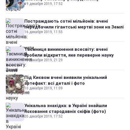
19 декабря 2019, 17:52
Постраждають сотні мільйонів: вчені
передбачили гігантські мертві зони на Землі
16 декабря 2019, 11:55
Таємниця виникнення всесвіту: вчені
зробили відкриття, яке переверне науку
15 декабря 2019, 21:29
Під Києвом вчені виявили унікальний
артефакт: всі деталі і фото
10 декабря 2019, 11:09
Унікальна знахідка: в Україні знайшли
поховання стародавніх скіфів (фото)
05 декабря 2019, 17:52