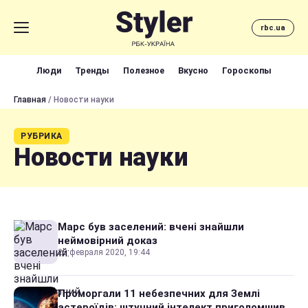
rbc.ua
Люди
Тренды
Полезное
Вкусно
Гороскопы
Главная
/ Новости науки
РУБРИКА
Новости науки
Марс був заселений: вчені знайшли
неймовірний доказ
25 февраля 2020, 19:44
Проморгали 11 небезпечних для Землі
астероїдів: штучний інтелект приголомшив