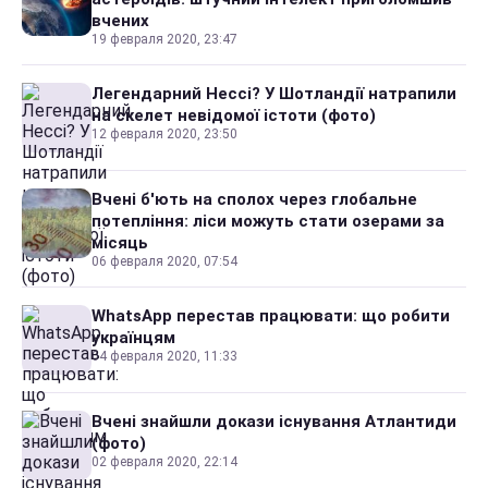
вчених
19 февраля 2020, 23:47
Легендарний Нессі? У Шотландії натрапили
на скелет невідомої істоти (фото)
12 февраля 2020, 23:50
Вчені б'ють на сполох через глобальне
потепління: ліси можуть стати озерами за
місяць
06 февраля 2020, 07:54
WhatsApp перестав працювати: що робити
українцям
04 февраля 2020, 11:33
Вчені знайшли докази існування Атлантиди
(фото)
02 февраля 2020, 22:14