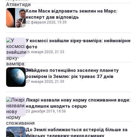
Коли Маск відправить землян на Марс:
експерт дав відповідь
02 февраля 2020, 19:39
У космосі знайшли зірку-вампіра: неймовірне
фото
26 января 2020, 21:33
Знайдено потенційно заселену планету
розміром із Землю: рік триває 37 днів
07 января 2020, 21:39
Лікарі назвали нову норму споживання води:
надлишок шкодить серцю
23 декабря 2019, 18:56
До Землі наближається астероїд більше за
київську телевежу-рекордсменку