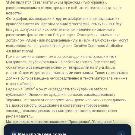
Styler является развлекательным проектом «РБК-Украина»,
рассказывающим о людях, трендах и всё, что интересно читать вне
новостей.
Фотографии, иллюстрации и другие изображения принадлежат их
правообладателям. Использование фотографий, отмеченных Getty
Images, допускается исключительно при наличии письменного
разрешения фотоагентства Getty Images. Фотографии, отмеченные
логотипом «Styler» или подписанные «Styler» или «РБК-Украина», могут
использоваться на условиях лицензии Creative Commons Attribution
4.0 International.
При полном или частичном воспроизведении информационных
материалов, опубликованных на вебсайте «Styler» (styler.rbc.ua),
обязательно размещение активной гиперссылки на styler.rbc.ua,
открытой для индексации поисковыми системами. Такая гиперссылка
должна быть размещена непосредственно в тексте материала не ниже
второго абзаца.
Редакция "Styler" может не разделять точку зрения авторов
публикаций. Оценочные суждения, согласно законодательству
Украины, не подлежат опровержению и доказыванию их правдивости.
За достоверность, содержание и соответствие требованиям
законодательства рекламных материалов ответственность несет
рекламодатель.
Материалы, отмеченные плашками "Пресс-релиз", "Спецпроект",
"Партнерский материал", "Promo", "Благотворительность" и "Резонанс",
размещаются на правах рекламы.
🍪
Мы используем cookie
✕