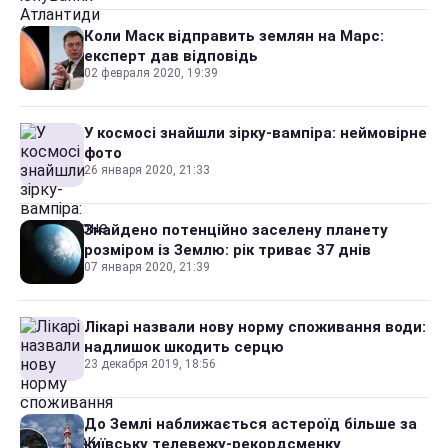
Коли Маск відправить землян на Марс:
експерт дав відповідь
02 февраля 2020, 19:39
У космосі знайшли зірку-вампіра: неймовірне
фото
26 января 2020, 21:33
Знайдено потенційно заселену планету
розміром із Землю: рік триває 37 днів
07 января 2020, 21:39
Лікарі назвали нову норму споживання води:
надлишок шкодить серцю
23 декабря 2019, 18:56
До Землі наближається астероїд більше за
київську телевежу-рекордсменку