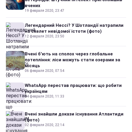
вчених
19 февраля 2020, 23:47
Легендарний Нессі? У Шотландії натрапили
на скелет невідомої істоти (фото)
12 февраля 2020, 23:50
Вчені б'ють на сполох через глобальне
потепління: ліси можуть стати озерами за
місяць
06 февраля 2020, 07:54
WhatsApp перестав працювати: що робити
українцям
04 февраля 2020, 11:33
Вчені знайшли докази існування Атлантиди
(фото)
02 февраля 2020, 22:14