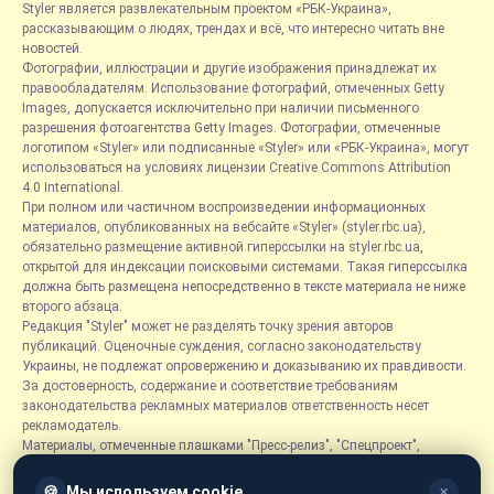
Styler является развлекательным проектом «РБК-Украина»,
рассказывающим о людях, трендах и всё, что интересно читать вне
новостей.
Фотографии, иллюстрации и другие изображения принадлежат их
правообладателям. Использование фотографий, отмеченных Getty
Images, допускается исключительно при наличии письменного
разрешения фотоагентства Getty Images. Фотографии, отмеченные
логотипом «Styler» или подписанные «Styler» или «РБК-Украина», могут
использоваться на условиях лицензии Creative Commons Attribution
4.0 International.
При полном или частичном воспроизведении информационных
материалов, опубликованных на вебсайте «Styler» (styler.rbc.ua),
обязательно размещение активной гиперссылки на styler.rbc.ua,
открытой для индексации поисковыми системами. Такая гиперссылка
должна быть размещена непосредственно в тексте материала не ниже
второго абзаца.
Редакция "Styler" может не разделять точку зрения авторов
публикаций. Оценочные суждения, согласно законодательству
Украины, не подлежат опровержению и доказыванию их правдивости.
За достоверность, содержание и соответствие требованиям
законодательства рекламных материалов ответственность несет
рекламодатель.
Материалы, отмеченные плашками "Пресс-релиз", "Спецпроект",
"Партнерский материал", "Promo", "Благотворительность" и "Резонанс",
размещаются на правах рекламы.
🍪
Мы используем cookie
✕