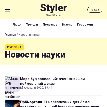
rbc.ua
Люди
Тренды
Полезное
Вкусно
Гороскопы
Главная
/ Новости науки
РУБРИКА
Новости науки
Марс був заселений: вчені знайшли
неймовірний доказ
25 февраля 2020, 19:44
Проморгали 11 небезпечних для Землі
астероїдів: штучний інтелект приголомшив