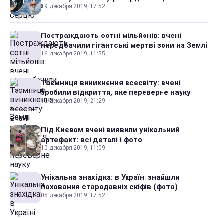
19 декабря 2019, 17:52
Постраждають сотні мільйонів: вчені
передбачили гігантські мертві зони на Землі
16 декабря 2019, 11:55
Таємниця виникнення всесвіту: вчені
зробили відкриття, яке переверне науку
15 декабря 2019, 21:29
Під Києвом вчені виявили унікальний
артефакт: всі деталі і фото
10 декабря 2019, 11:09
Унікальна знахідка: в Україні знайшли
поховання стародавніх скіфів (фото)
05 декабря 2019, 17:52