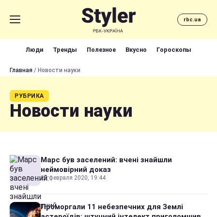
rbc.ua
Люди
Тренды
Полезное
Вкусно
Гороскопы
Главная
/ Новости науки
РУБРИКА
Новости науки
Марс був заселений: вчені знайшли
неймовірний доказ
25 февраля 2020, 19:44
Проморгали 11 небезпечних для Землі
астероїдів: штучний інтелект приголомшив