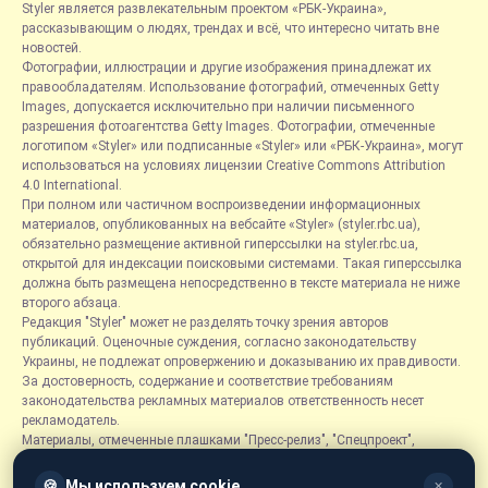
Styler является развлекательным проектом «РБК-Украина»,
рассказывающим о людях, трендах и всё, что интересно читать вне
новостей.
Фотографии, иллюстрации и другие изображения принадлежат их
правообладателям. Использование фотографий, отмеченных Getty
Images, допускается исключительно при наличии письменного
разрешения фотоагентства Getty Images. Фотографии, отмеченные
логотипом «Styler» или подписанные «Styler» или «РБК-Украина», могут
использоваться на условиях лицензии Creative Commons Attribution
4.0 International.
При полном или частичном воспроизведении информационных
материалов, опубликованных на вебсайте «Styler» (styler.rbc.ua),
обязательно размещение активной гиперссылки на styler.rbc.ua,
открытой для индексации поисковыми системами. Такая гиперссылка
должна быть размещена непосредственно в тексте материала не ниже
второго абзаца.
Редакция "Styler" может не разделять точку зрения авторов
публикаций. Оценочные суждения, согласно законодательству
Украины, не подлежат опровержению и доказыванию их правдивости.
За достоверность, содержание и соответствие требованиям
законодательства рекламных материалов ответственность несет
рекламодатель.
Материалы, отмеченные плашками "Пресс-релиз", "Спецпроект",
"Партнерский материал", "Promo", "Благотворительность" и "Резонанс",
размещаются на правах рекламы.
🍪
Мы используем cookie
✕