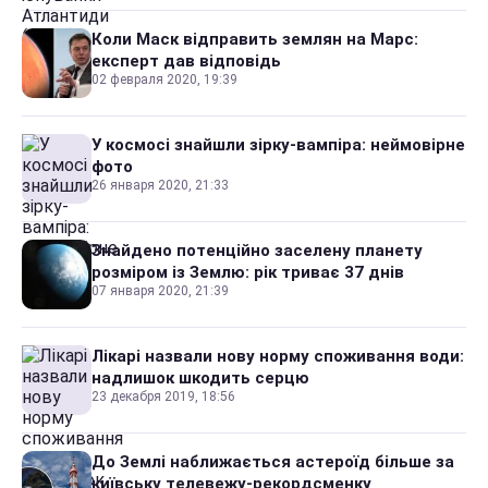
Коли Маск відправить землян на Марс:
експерт дав відповідь
02 февраля 2020, 19:39
У космосі знайшли зірку-вампіра: неймовірне
фото
26 января 2020, 21:33
Знайдено потенційно заселену планету
розміром із Землю: рік триває 37 днів
07 января 2020, 21:39
Лікарі назвали нову норму споживання води:
надлишок шкодить серцю
23 декабря 2019, 18:56
До Землі наближається астероїд більше за
київську телевежу-рекордсменку