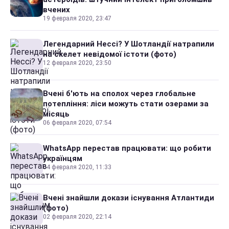
вчених
19 февраля 2020, 23:47
Легендарний Нессі? У Шотландії натрапили
на скелет невідомої істоти (фото)
12 февраля 2020, 23:50
Вчені б'ють на сполох через глобальне
потепління: ліси можуть стати озерами за
місяць
06 февраля 2020, 07:54
WhatsApp перестав працювати: що робити
українцям
04 февраля 2020, 11:33
Вчені знайшли докази існування Атлантиди
(фото)
02 февраля 2020, 22:14