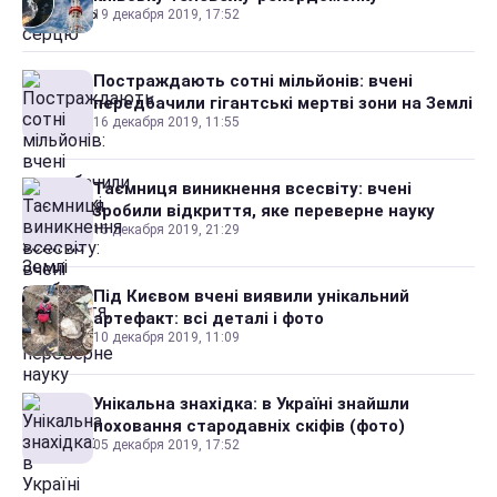
19 декабря 2019, 17:52
Постраждають сотні мільйонів: вчені
передбачили гігантські мертві зони на Землі
16 декабря 2019, 11:55
Таємниця виникнення всесвіту: вчені
зробили відкриття, яке переверне науку
15 декабря 2019, 21:29
Під Києвом вчені виявили унікальний
артефакт: всі деталі і фото
10 декабря 2019, 11:09
Унікальна знахідка: в Україні знайшли
поховання стародавніх скіфів (фото)
05 декабря 2019, 17:52