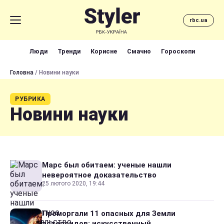
rbc.ua
Люди
Тренди
Корисне
Смачно
Гороскопи
Головна
/ Новини науки
РУБРИКА
Новини науки
Марс был обитаем: ученые нашли
невероятное доказательство
25 лютого 2020, 19:44
Проморгали 11 опасных для Земли
астероидов: искусственный