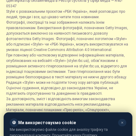
Ідентифікатор онлайн-медіа в Реєстрі суб’єктів у сфері медіа — R40-
05347
Styler є розважальним проєктом «РБК-Україна», який розповідає про
людей, тренди і все, що цікаво читати поза новинами.
Фотографії, ілюстрації та інші зображення належать їхнім
правовласникам. Використання фотографій, позначених Getty Images,
допускається виключно за наявності письмового дозволу
фотоагентства Getty Images. Фотографії, позначені логотипом «Styler»
або підписані «Styler» чи «РБК-Україна», можуть використовуватися на
умовах ліцензії Creative Commons Attribution 4.0 International.
При повному або частковому відтворенні інформаційних матеріалів,
опублікованих на вебсайті «Styler» (styler.rbc.ua), обов'язковим є
розміщення активного гіперпосилання на styler.rbc.ua, відкритого для
індексації пошуковими системами. Таке гіперпосилання має бути
розміщене безпосередньо в тексті матеріалу не нижче другого абзацу.
Редакція «Styler» може не поділяти точку зору авторів публікацій.
Оціночні судження, відповідно до законодавства України, не
підлягають спростуванню та доведенню їх правдивості.
За достовірність, зміст і відповідність вимогам законодавства
рекламних матеріалів відповідальність несе рекламодавець.
Матеріали, позначені плашками «Прес-реліз», «Спецпроєкт»,
«Партнерський матеріал», «Promo», «Благодійність» та «Резонанс»,
розміщуються на правах реклами.
🍪
Ми використовуємо cookie
✕
Рубрика «Новини компаній» є інформаційним форматом, що містить
Ми використовуємо файли cookie для аналізу трафіку та
новини, повідомлення та оголошення, пов'язані з діяльністю
персоналізації контенту. Прочитайте нашу Політику