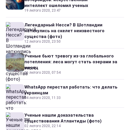
интеллект ошеломил ученых
19 лютого 2020, 23:47
Легендарный Несси? В Шотландии
наткнулись на скелет неизвестного
существа (фото)
12 лютого 2020, 23:50
Ученые бьют тревогу из-за глобального
потепления: леса могут стать озерами за
месяц
06 лютого 2020, 07:54
WhatsApp перестал работать: что делать
украинцам
04 лютого 2020, 11:33
Ученые нашли доказательства
существования Атлантиды (фото)
02 лютого 2020, 22:14