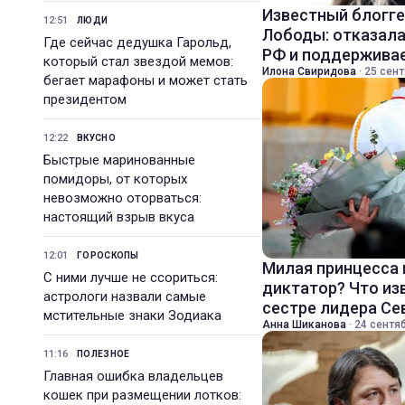
Известный блогге
12:51
ЛЮДИ
Лободы: отказала
Где сейчас дедушка Гарольд,
РФ и поддерживае
который стал звездой мемов:
Илона Свиридова
·
25 сент
бегает марафоны и может стать
президентом
12:22
ВКУСНО
Быстрые маринованные
помидоры, от которых
невозможно оторваться:
настоящий взрыв вкуса
12:01
ГОРОСКОПЫ
Милая принцесса 
С ними лучше не ссориться:
диктатор? Что из
астрологи назвали самые
сестре лидера Се
мстительные знаки Зодиака
Анна Шиканова
·
24 сентяб
11:16
ПОЛЕЗНОЕ
Главная ошибка владельцев
кошек при размещении лотков: