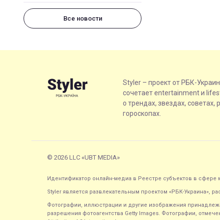
Все новости
Styler – проект от РБК-Украи
сочетает entertainment и life
о трендах, звездах, советах, 
гороскопах.
© 2026 LLC «UBT MEDIA»
Идентификатор онлайн-медиа в Реестре субъектов в сфере м
Styler является развлекательным проектом «РБК-Украина», р
Фотографии, иллюстрации и другие изображения принадлежа
разрешения фотоагентства Getty Images. Фотографии, отмечен