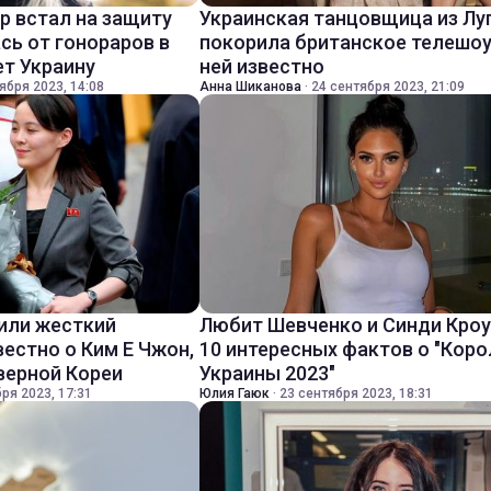
р встал на защиту
Украинская танцовщица из Лу
сь от гонораров в
покорила британское телешоу:
т Украину
ней известно
ября 2023, 14:08
Анна Шиканова
·
24 сентября 2023, 21:09
или жесткий
Любит Шевченко и Синди Кро
вестно о Ким Е Чжон,
10 интересных фактов о "Коро
верной Кореи
Украины 2023"
ря 2023, 17:31
Юлия Гаюк
·
23 сентября 2023, 18:31