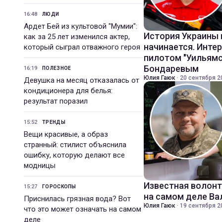
16:48
ЛЮДИ
Ардет Бей из культовой "Мумии":
История Украины 
как за 25 лет изменился актер,
начинается. Инте
который сыграл отважного героя
пилотом "Уильямс
Бондаревым
16:19
ПОЛЕЗНОЕ
Юлия Гаюк
·
20 сентября 2
Девушка на месяц отказалась от
кондиционера для белья:
результат поразил
15:52
ТРЕНДЫ
Вещи красивые, а образ
странный: стилист объяснила
ошибку, которую делают все
модницы
Известная волонт
15:27
ГОРОСКОПЫ
на самом деле В
Приснилась грязная вода? Вот
Юлия Гаюк
·
19 сентября 2
что это может означать на самом
деле