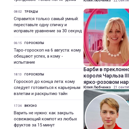
Юлия Любченко
·
22 сентя
08:02
ТРЕНДЫ
Справится только самый умный:
переставьте одну спичку и
исправьте уравнение за 30 секунд
06:15
ГОРОСКОПЫ
Таро-гороскоп на 6 августа: кому
обещают успех, а кому -
испытание
Барби в преклонн
18:13
короля Чарльза II
ГОРОСКОПЫ
Гороскоп до конца лета: кому
ярко-розовом на
следует готовиться к карьерным
Юлия Любченко
·
21 сентя
взлетам и раскрытию тайн
17:34
ВКУСНО
Варить не нужно: как закрыть
освежающий компот из любых
фруктов за 15 минут