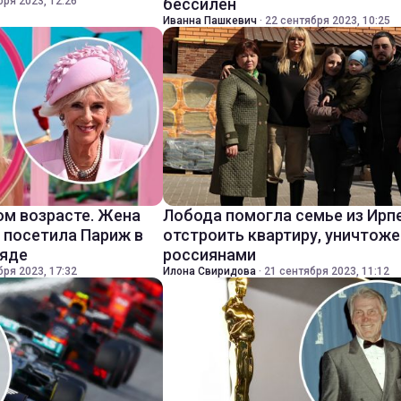
бря 2023, 12:26
бессилен
Иванна Пашкевич
·
22 сентября 2023, 10:25
ом возрасте. Жена
Лобода помогла семье из Ирп
I посетила Париж в
отстроить квартиру, уничтож
ряде
россиянами
бря 2023, 17:32
Илона Свиридова
·
21 сентября 2023, 11:12