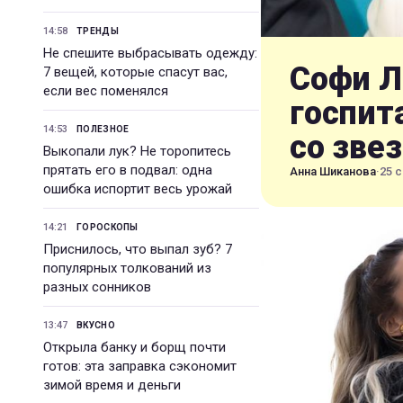
14:58
ТРЕНДЫ
Не спешите выбрасывать одежду:
Софи Л
7 вещей, которые спасут вас,
если вес поменялся
госпит
14:53
ПОЛЕЗНОЕ
со зве
Выкопали лук? Не торопитесь
прятать его в подвал: одна
Анна Шиканова
·
25 с
ошибка испортит весь урожай
14:21
ГОРОСКОПЫ
Приснилось, что выпал зуб? 7
популярных толкований из
разных сонников
13:47
ВКУСНО
Открыла банку и борщ почти
готов: эта заправка сэкономит
зимой время и деньги