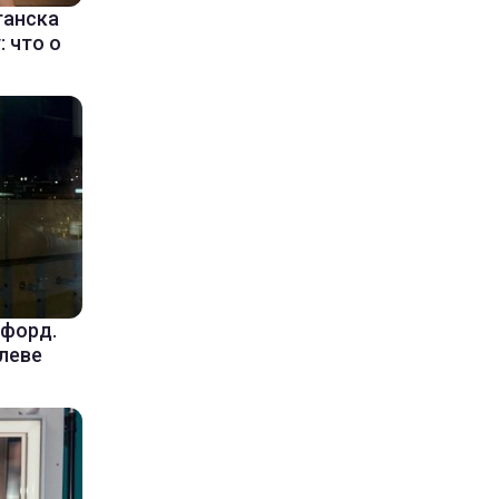
ганска
 что о
уфорд.
леве