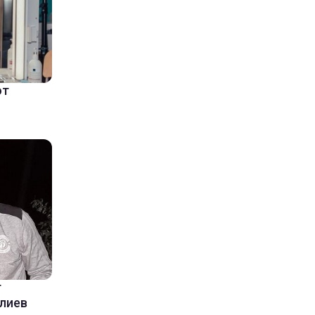
ют
т
Алиев