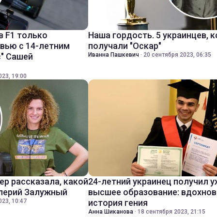
в F1 только
Наша гордость. 5 украинцев, 
рвью с 14-летним
получали "Оскар"
" Сашей
Иванна Пашкевич
·
20 сентября 2023, 06:35
023, 19:00
ер рассказала, какой
24-летний украинец получил у
алерий Залужный
высшее образование: вдохно
023, 10:47
история гения
Анна Шиканова
·
18 сентября 2023, 21:15