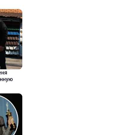
еня
енную