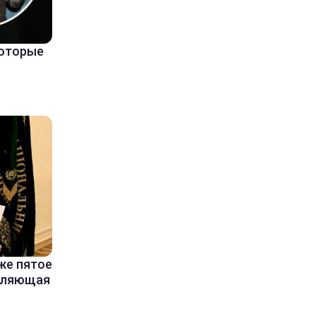
которые
же пятое
вляющая