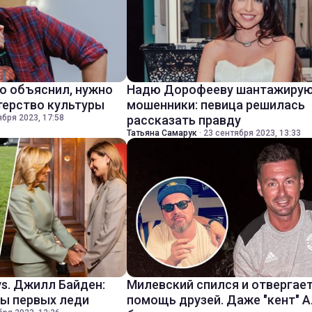
о объяснил, нужно
Надю Дорофееву шантажиру
терство культуры
мошенники: певица решилась
ября 2023, 17:58
рассказать правду
Татьяна Самарук
·
23 сентября 2023, 13:33
vs. Джилл Байден:
Милевский спился и отвергае
ы первых леди
помощь друзей. Даже "кент" 