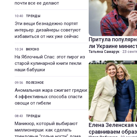
почти все ее делают
10:40
ТРЕНДЫ
Эти вещи безнадежно портят
интерьер: дизайнеры советуют
избавиться от них уже сейчас
Притула популярн
ли Украине минис
10:24
ВКУСНО
Татьяна Самарук
·
23 сент
На Яблочный Спас: этот пирог из
старой кулинарной книги пекли
наши бабушки
09:56
ПОЛЕЗНОЕ
Аномальная жара сжигает грядки:
4 эффективных способа спасти
овощи от гибели
08:43
ТРЕНДЫ
Маникюр, который выбирают
Елена Зеленская 
миллионерши: как сделать
сравниваем образ
трендовые "голые ногти" дома