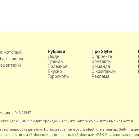
Рубрики
Про Styler
на, который
Люди
О проекте
style. Пишем
Тренды
Контакты
рецептах и
Полезное
Команда
Вкусно
О компании
Гороскопы
Реклама
едиа — R40-05347
ассказывающим о людях, трендах и всё, что интересно читать вне новостей.
т их правообладателям. Использование фотографий, отмеченных Getty Image
ные логотипом «Styler» или подписанные «Styler» или «РБК-Украина», могут и