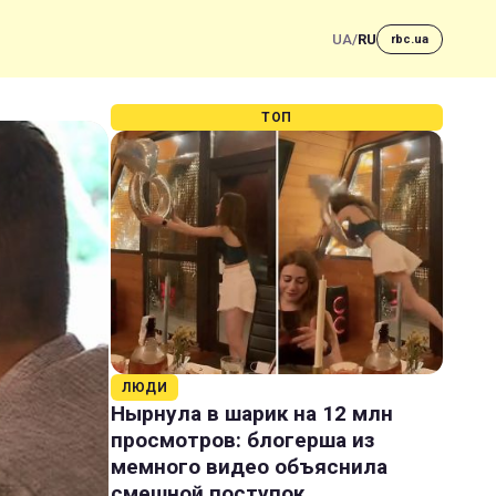
UA
/
RU
rbc.ua
ТОП
ЛЮДИ
Нырнула в шарик на 12 млн
просмотров: блогерша из
мемного видео объяснила
смешной поступок