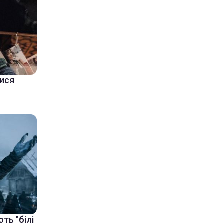
тися
ть "білі