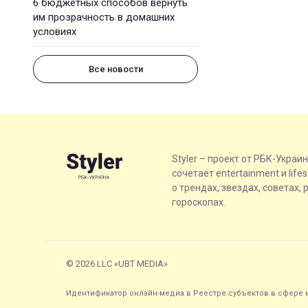
6 бюджетных способов вернуть
им прозрачность в домашних
условиях
Все новости
Styler – проект от РБК-Украи
сочетает entertainment и life
о трендах, звездах, советах, 
гороскопах.
© 2026 LLC «UBT MEDIA»
Идентификатор онлайн-медиа в Реестре субъектов в сфере м