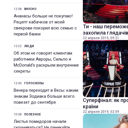
12:58
ВКУСНО
Ананасы больше не покупаю!
Рецепт кабачков от моей
Ти - наш переможе
свекрови покорил всю семью с
захопила глядачів
первой банки
22 апреля 2019, 09:21
12:32
ЛЮДИ
Об этом не говорят клиентам:
работники Авроры, Сильпо и
McDonald's раскрыли внутренние
секреты
12:00
ГОРОСКОПЫ
Венера переходит в Весы: каким
знакам Зодиака больше всего
Суперфінал: як пр
повезет до сентября
країни
22 апреля 2019, 02:59
10:58
ПОЛЕЗНОЕ
Листья помидоров начали
скручиваться? Не паникуйте,