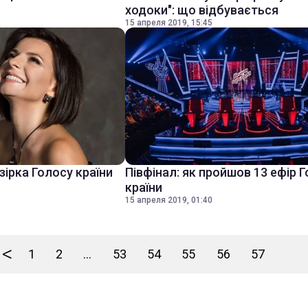
ходоки": що відбувається
15 апреля 2019, 15:45
зірка Голосу країни
Півфінал: як пройшов 13 ефір 
країни
15 апреля 2019, 01:40
<
1
2
...
53
54
55
56
57