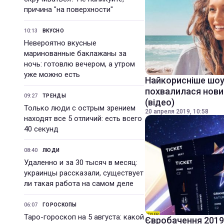
причина "на поверхности"
10:13
ВКУСНО
Невероятно вкусные
маринованные баклажаны за
ночь: готовлю вечером, а утром
уже можно есть
Найкорисніше шоу
похвалилася нови
09:27
ТРЕНДЫ
(відео)
Только люди с острым зрением
20 апреля 2019, 10:58
находят все 5 отличий: есть всего
40 секунд
08:40
ЛЮДИ
Удаленно и за 30 тысяч в месяц:
украинцы рассказали, существует
ли такая работа на самом деле
06:07
ГОРОСКОПЫ
Таро-гороскоп на 5 августа: какой
Євробачення 2019: