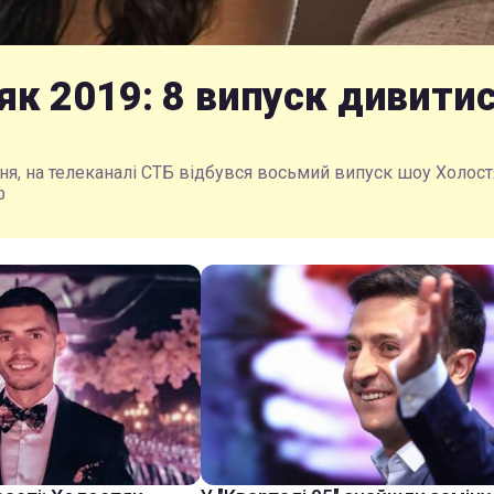
як 2019: 8 випуск дивити
тня, на телеканалі СТБ відбувся восьмий випуск шоу Холост
0