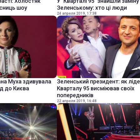
асті: Холостяк
У "Кварталі 95" знайшли заміну
асниць шоу
Зеленському: хто ці люди
24 апреля 2019, 17:38
ана Муха здивувала
Зеленський президент: як лід
зд до Києва
Кварталу 95 висміював своїх
попередників
22 апреля 2019, 16:48