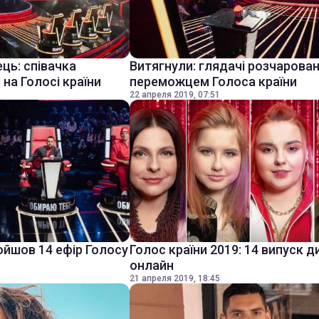
ць: співачка
Витягнули: глядачі розчарован
 на Голосі країни
переможцем Голоса країни
22 апреля 2019, 07:51
ойшов 14 ефір Голосу
Голос країни 2019: 14 випуск 
онлайн
21 апреля 2019, 18:45