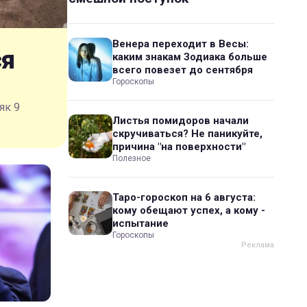
Венера переходит в Весы:
ся
каким знакам Зодиака больше
всего повезет до сентября
Гороскопы
як 9
Листья помидоров начали
скручиваться? Не паникуйте,
причина "на поверхности"
Полезное
Таро-гороскоп на 6 августа:
кому обещают успех, а кому -
испытание
Гороскопы