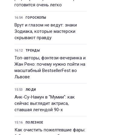
готовится очень легко
16:54
ГОРОСКОПЫ
Врут и глазом не ведут: знаки
Зодиака, которые мастерски
скрывают правду
16:12
ТРЕНДЫ
Топ-авторы, фэнтези-вечеринка и
Жан Рено: почему нужно пойти на
масштабный BestsellerFest во
Львове
15:53
ЛЮДИ
Анк-Су-Намун в "Мумии": как
сейчас выглядит актриса,
ставшая легендой 90-х
15:16
ПОЛЕЗНОЕ
Как очистить пожелтевшие фары: