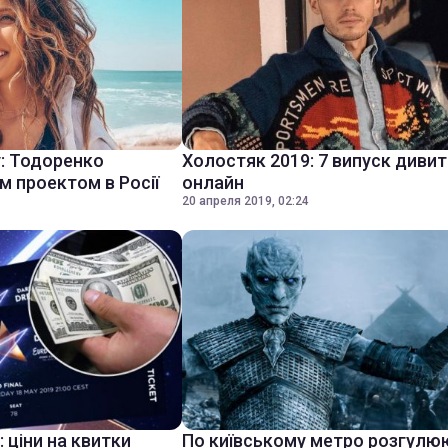
: Тодоренко
Холостяк 2019: 7 випуск диви
м проектом в Росії
онлайн
20 апреля 2019, 02:24
 ціни на квитки
По київському метро розгулюю