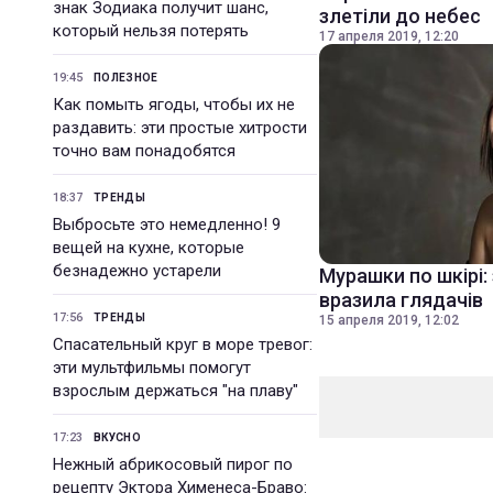
знак Зодиака получит шанс,
злетіли до небес
который нельзя потерять
17 апреля 2019, 12:20
19:45
ПОЛЕЗНОЕ
Как помыть ягоды, чтобы их не
раздавить: эти простые хитрости
точно вам понадобятся
18:37
ТРЕНДЫ
Выбросьте это немедленно! 9
вещей на кухне, которые
безнадежно устарели
Мурашки по шкірі: 
вразила глядачів
17:56
ТРЕНДЫ
15 апреля 2019, 12:02
Спасательный круг в море тревог:
эти мультфильмы помогут
взрослым держаться "на плаву"
17:23
ВКУСНО
Нежный абрикосовый пирог по
рецепту Эктора Хименеса-Браво: