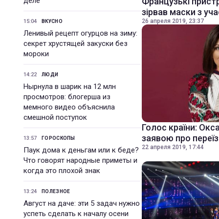
деле
Французькі пристр
зірвав маски з уч
26 апреля 2019, 23:37
15:04
ВКУСНО
Ленивый рецепт огурцов на зиму:
секрет хрустящей закуски без
мороки
14:22
ЛЮДИ
Нырнула в шарик на 12 млн
просмотров: блогерша из
мемного видео объяснила
смешной поступок
Голос країни: Окс
заявою про переї
13:57
ГОРОСКОПЫ
22 апреля 2019, 17:44
Паук дома к деньгам или к беде?
Что говорят народные приметы и
когда это плохой знак
13:24
ПОЛЕЗНОЕ
Август на даче: эти 5 задач нужно
успеть сделать к началу осени