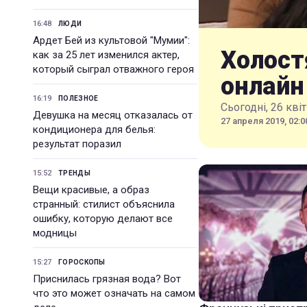
16:48
ЛЮДИ
Ардет Бей из культовой "Мумии":
Холост
как за 25 лет изменился актер,
который сыграл отважного героя
онлайн
16:19
ПОЛЕЗНОЕ
Сьогодні, 26 кві
Девушка на месяц отказалась от
27 апреля 2019, 02:0
кондиционера для белья:
результат поразил
15:52
ТРЕНДЫ
Вещи красивые, а образ
странный: стилист объяснила
ошибку, которую делают все
модницы
15:27
ГОРОСКОПЫ
Приснилась грязная вода? Вот
что это может означать на самом