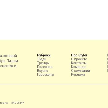
Рубрики
Про Styler
на, который
Люди
О проекте
style. Пишем
Тренды
Контакты
рецептах и
Полезное
Команда
Вкусно
О компании
Гороскопы
Реклама
едиа — R40-05347