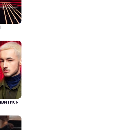
і
дивитися