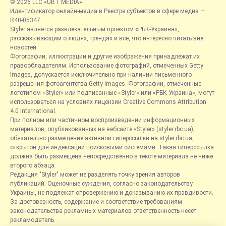
© 2026 LLC «UBT MEDIA»
Идентификатор онлайн-медиа в Реестре субъектов в сфере медиа —
R40-05347
Styler является развлекательным проектом «РБК-Украина»,
рассказывающим о людях, трендах и всё, что интересно читать вне
новостей.
Фотографии, иллюстрации и другие изображения принадлежат их
правообладателям. Использование фотографий, отмеченных Getty
Images, допускается исключительно при наличии письменного
разрешения фотоагентства Getty Images. Фотографии, отмеченные
логотипом «Styler» или подписанные «Styler» или «РБК-Украина», могут
использоваться на условиях лицензии Creative Commons Attribution
4.0 International.
При полном или частичном воспроизведении информационных
материалов, опубликованных на вебсайте «Styler» (styler.rbc.ua),
обязательно размещение активной гиперссылки на styler.rbc.ua,
открытой для индексации поисковыми системами. Такая гиперссылка
должна быть размещена непосредственно в тексте материала не ниже
второго абзаца.
Редакция "Styler" может не разделять точку зрения авторов
публикаций. Оценочные суждения, согласно законодательству
Украины, не подлежат опровержению и доказыванию их правдивости.
За достоверность, содержание и соответствие требованиям
законодательства рекламных материалов ответственность несет
рекламодатель.