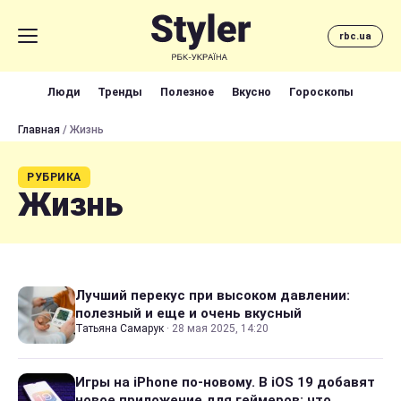
rbc.ua
Люди
Тренды
Полезное
Вкусно
Гороскопы
Главная
/ Жизнь
РУБРИКА
Жизнь
Лучший перекус при высоком давлении:
полезный и еще и очень вкусный
Татьяна Самарук
·
28 мая 2025, 14:20
Игры на iPhone по-новому. В iOS 19 добавят
новое приложение для геймеров: что