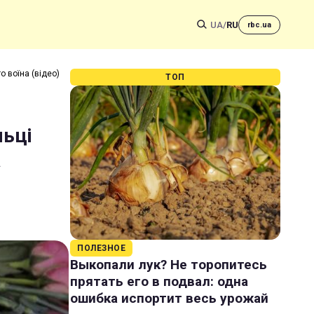
UA
/
RU
rbc.ua
о воїна (відео)
ТОП
льці
а
ПОЛЕЗНОЕ
Выкопали лук? Не торопитесь
прятать его в подвал: одна
ошибка испортит весь урожай