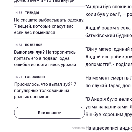
доме: зачем и что там внутри
"Андрій був спокійно
14:58
ТРЕНДЫ
коли був у селі", — 
Не спешите выбрасывать одежду:
7 вещей, которые спасут вас,
Андрій родом з села 
если вес поменялся
батьківський будино
14:53
ПОЛЕЗНОЕ
"Він у матері єдиний
Выкопали лук? Не торопитесь
Андрій все робив дл
прятать его в подвал: одна
допомогти", - поділи
ошибка испортит весь урожай
14:21
На момент смерті в Л
ГОРОСКОПЫ
Приснилось, что выпал зуб? 7
по службі Тарас, дос
популярных толкований из
разных сонников
"В Андрія було велик
усіма напарниками. Я
Все новости
Він був хорошим друг
На відеозаписі видно