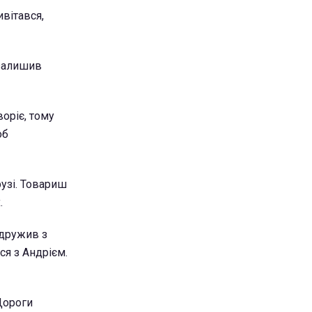
ивітався,
 залишив
воріє, тому
об
рузі. Товариш
.
 дружив з
ся з Андрієм.
Дороги