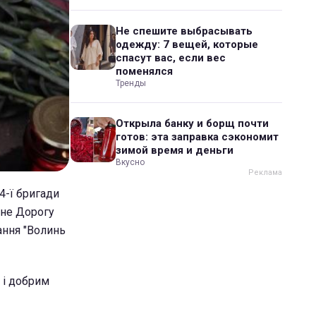
Не спешите выбрасывать
одежду: 7 вещей, которые
спасут вас, если вес
поменялся
Тренды
Открыла банку и борщ почти
готов: эта заправка сэкономит
зимой время и деньги
Вкусно
4-ї бригади
ьне Дорогу
ння "Волинь
 і добрим