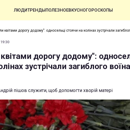
ЛЮДИ
ТРЕНДЫ
ПОЛЕЗНОЕ
ВКУСНО
ГОРОСКОПЫ
и квітами дорогу додому": односельці стоячи на колінах зустрічали загиблог
 19:30
 квітами дорогу додому": односе
олінах зустрічали загиблого воїн
Андрій пішов служити, щоб допомогти хворій матері