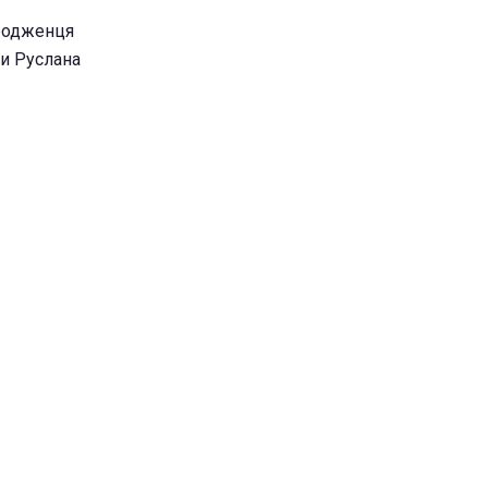
уродженця
ди Руслана