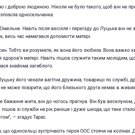
ю і доброю людиною. Ніколи не було такого, щоб він не пр
розповіла односельчанка.
Омельне. Навіть після весілля і переїзду до Луцька він не
к, весь час намагався допомогти матері.
 син. Тобто ви розумієте, як вона його любила. Вона важко х
я здоров'я матері. Навіть пішов служити таким молодим, щ
лася знайома загиблого.
уцьку його чекали вагітна дружина, товариші по службі, д
і не може повірити, що його близького друга немає в живих
е бажання жити, він до чогось прагнув. Він був веселуном,
 пішов зі служби на рік раніше і дуже шкода, що таке стало
ом", — згадує Тарас.
, що односельці зустрічають героя ООС стоячи на колінах. 