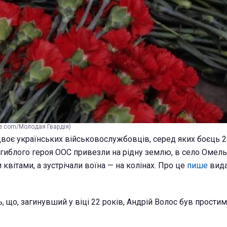
be.com/Молодая Гвардія)
двоє українських військовослужбовців, серед яких боєць 2
загиблого героя ООС привезли на рідну землю, в село Омел
квітами, а зустрічали воїна — на колінах. Про це
пише
вида
 що, загинувший у віці 22 років, Андрій Волос був простим