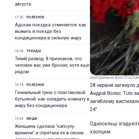
августа
17:25
ПОЛЕЗНОЕ
Адская поездка отменяется: как
выжить в поезде без
кондиционера в сильную жару
16:55
ТРЕНДЫ
Тихий развод: 8 признаков, что
человек вас уже бросил, хотя еще
рядом
Ілюстративне фото (YouTu
28 червня загинуло 
16:19
ПОЛЕЗНОЕ
Гениальный трюк с пластиковой
Андрій Волос. Тіло 
бутылкой: как охладить комнату в
загиблому вистилали 
жару без кондиционера
24".
15:33
ЛЮДИ
Односельці згадують,
Женщина сделала "капсулу
хлопцем.
времени" и спрятала ее в своем