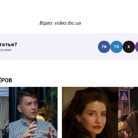
Відео
: video.rbc.ua
татья?
FB
TG
X
узьями