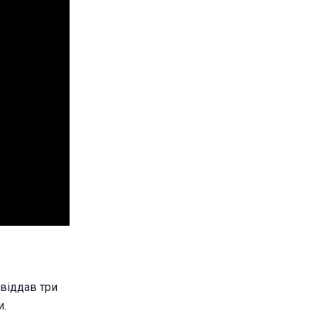
 віддав три
и.