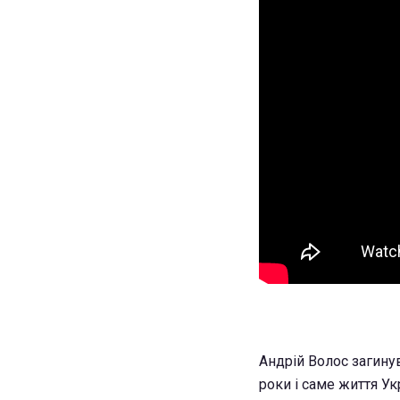
Андрій Волос загинув
роки і саме життя Ук