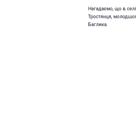
Нагадаємо, що в сел
Тростянця, молодшог
Баглика.