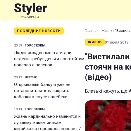
Главная
›
Жизнь
›
"Вистилал
ПОСЛЕДНИЕ НОВОСТИ
01 июля 2018 ·
ЖИЗНЬ
20:59
ГОРОСКОПЫ
Люди, рожденные в эти дни
"Вистилали
недели, гребут деньги лопатой: им
стоячи на к
повезло с пеленок
(відео)
20:12
ВКУСНО
Открываешь банку и уже не
остановиться: как закрыть
Близькі кажуть, що 
кабачки в соусе сацебели
18:13
ГОРОСКОПЫ
Жизнь кардинально изменится к
лучшему: каким знакам
китайского гороскопа повезет 7