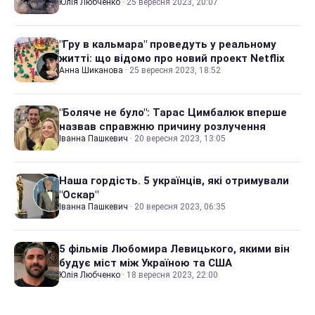
Юлія Любченко
·
25 вересня 2023, 20:07
"Гру в кальмара" проведуть у реальному
житті: що відомо про новий проект Netflix
Анна Шиканова
·
25 вересня 2023, 18:52
"Боляче не було": Тарас Цимбалюк вперше
назвав справжню причину розлучення
Іванна Пашкевич
·
20 вересня 2023, 13:05
Наша гордість. 5 українців, які отримували
"Оскар"
Іванна Пашкевич
·
20 вересня 2023, 06:35
5 фільмів Любомира Левицького, якими він
будує міст між Україною та США
Юлія Любченко
·
18 вересня 2023, 22:00