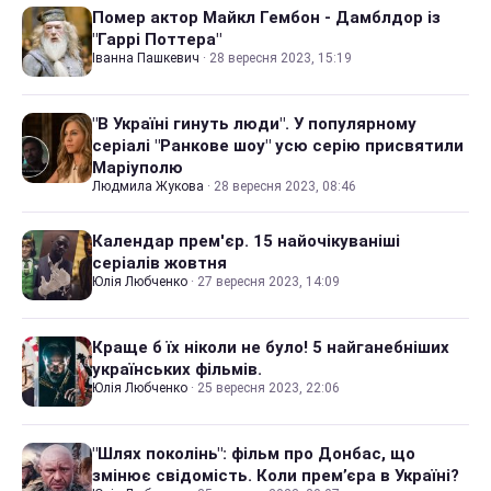
Помер актор Майкл Гембон - Дамблдор із
"Гаррі Поттера"
Іванна Пашкевич
·
28 вересня 2023, 15:19
"В Україні гинуть люди". У популярному
серіалі "Ранкове шоу" усю серію присвятили
Маріуполю
Людмила Жукова
·
28 вересня 2023, 08:46
Календар прем'єр. 15 найочікуваніші
серіалів жовтня
Юлія Любченко
·
27 вересня 2023, 14:09
Краще б їх ніколи не було! 5 найганебніших
українських фільмів.
Юлія Любченко
·
25 вересня 2023, 22:06
"Шлях поколінь": фільм про Донбас, що
змінює свідомість. Коли прем’єра в Україні?