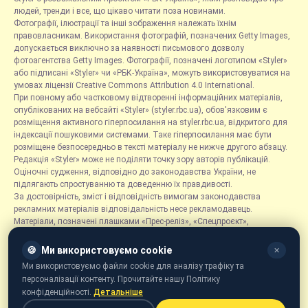
людей, тренди і все, що цікаво читати поза новинами.
Фотографії, ілюстрації та інші зображення належать їхнім
правовласникам. Використання фотографій, позначених Getty Images,
допускається виключно за наявності письмового дозволу
фотоагентства Getty Images. Фотографії, позначені логотипом «Styler»
або підписані «Styler» чи «РБК-Україна», можуть використовуватися на
умовах ліцензії Creative Commons Attribution 4.0 International.
При повному або частковому відтворенні інформаційних матеріалів,
опублікованих на вебсайті «Styler» (styler.rbc.ua), обов'язковим є
розміщення активного гіперпосилання на styler.rbc.ua, відкритого для
індексації пошуковими системами. Таке гіперпосилання має бути
розміщене безпосередньо в тексті матеріалу не нижче другого абзацу.
Редакція «Styler» може не поділяти точку зору авторів публікацій.
Оціночні судження, відповідно до законодавства України, не
підлягають спростуванню та доведенню їх правдивості.
За достовірність, зміст і відповідність вимогам законодавства
рекламних матеріалів відповідальність несе рекламодавець.
Матеріали, позначені плашками «Прес-реліз», «Спецпроєкт»,
«Партнерський матеріал», «Promo», «Благодійність» та «Резонанс»,
розміщуються на правах реклами.
🍪
Ми використовуємо cookie
✕
Рубрика «Новини компаній» є інформаційним форматом, що містить
Ми використовуємо файли cookie для аналізу трафіку та
новини, повідомлення та оголошення, пов'язані з діяльністю
персоналізації контенту. Прочитайте нашу Політику
компаній, і ґрунтується на інформації, наданій відповідними
конфіденційності.
Детальніше
компаніями. Редакція не несе відповідальності за достовірність такої