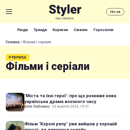
rbc.ua
Люди
Тренди
Корисне
Смачно
Гороскопи
Головна
/ Фільми і серіали
РУБРИКА
Фільми і серіали
"Міста та їхні герої": про що розкаже нова
українська драма воєнного часу
Юлія Любченко
·
03 жовтня 2023, 19:31
Фільм "Королі репу" уже вийшов у хорошій
якості: де дивитися онлайн