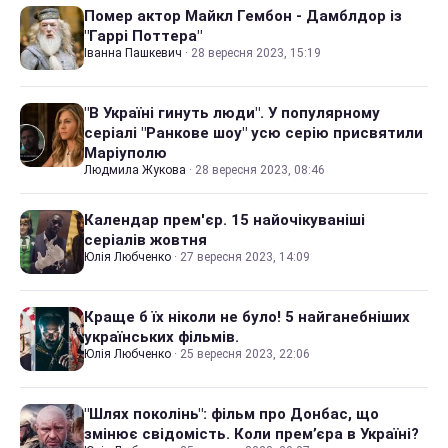
Помер актор Майкл Гембон - Дамблдор із
"Гаррі Поттера"
Іванна Пашкевич
·
28 вересня 2023, 15:19
"В Україні гинуть люди". У популярному
серіалі "Ранкове шоу" усю серію присвятили
Маріуполю
Людмила Жукова
·
28 вересня 2023, 08:46
Календар прем'єр. 15 найочікуваніші
серіалів жовтня
Юлія Любченко
·
27 вересня 2023, 14:09
Краще б їх ніколи не було! 5 найганебніших
українських фільмів.
Юлія Любченко
·
25 вересня 2023, 22:06
"Шлях поколінь": фільм про Донбас, що
змінює свідомість. Коли прем’єра в Україні?