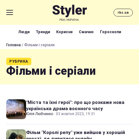
rbc.ua
Люди
Тренди
Корисне
Смачно
Гороскопи
Головна
/ Фільми і серіали
РУБРИКА
Фільми і серіали
"Міста та їхні герої": про що розкаже нова
українська драма воєнного часу
Юлія Любченко
·
03 жовтня 2023, 19:31
Фільм "Королі репу" уже вийшов у хорошій
якості: де дивитися онлайн