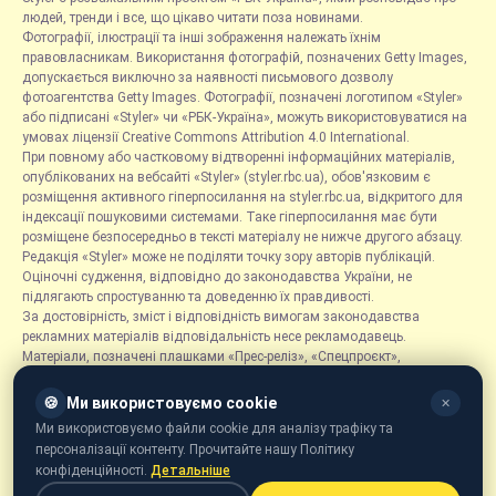
людей, тренди і все, що цікаво читати поза новинами.
Фотографії, ілюстрації та інші зображення належать їхнім
правовласникам. Використання фотографій, позначених Getty Images,
допускається виключно за наявності письмового дозволу
фотоагентства Getty Images. Фотографії, позначені логотипом «Styler»
або підписані «Styler» чи «РБК-Україна», можуть використовуватися на
умовах ліцензії Creative Commons Attribution 4.0 International.
При повному або частковому відтворенні інформаційних матеріалів,
опублікованих на вебсайті «Styler» (styler.rbc.ua), обов'язковим є
розміщення активного гіперпосилання на styler.rbc.ua, відкритого для
індексації пошуковими системами. Таке гіперпосилання має бути
розміщене безпосередньо в тексті матеріалу не нижче другого абзацу.
Редакція «Styler» може не поділяти точку зору авторів публікацій.
Оціночні судження, відповідно до законодавства України, не
підлягають спростуванню та доведенню їх правдивості.
За достовірність, зміст і відповідність вимогам законодавства
рекламних матеріалів відповідальність несе рекламодавець.
Матеріали, позначені плашками «Прес-реліз», «Спецпроєкт»,
«Партнерський матеріал», «Promo», «Благодійність» та «Резонанс»,
розміщуються на правах реклами.
🍪
Ми використовуємо cookie
✕
Рубрика «Новини компаній» є інформаційним форматом, що містить
Ми використовуємо файли cookie для аналізу трафіку та
новини, повідомлення та оголошення, пов'язані з діяльністю
персоналізації контенту. Прочитайте нашу Політику
компаній, і ґрунтується на інформації, наданій відповідними
конфіденційності.
Детальніше
компаніями. Редакція не несе відповідальності за достовірність такої