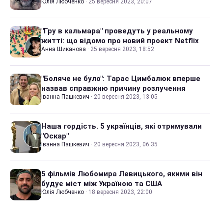
Юлія Любченко
·
25 вересня 2023, 20:07
"Гру в кальмара" проведуть у реальному
житті: що відомо про новий проект Netflix
Анна Шиканова
·
25 вересня 2023, 18:52
"Боляче не було": Тарас Цимбалюк вперше
назвав справжню причину розлучення
Іванна Пашкевич
·
20 вересня 2023, 13:05
Наша гордість. 5 українців, які отримували
"Оскар"
Іванна Пашкевич
·
20 вересня 2023, 06:35
5 фільмів Любомира Левицького, якими він
будує міст між Україною та США
Юлія Любченко
·
18 вересня 2023, 22:00