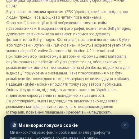
Ідентифікатор онлайн-медіа в Реєстрі суб’єктів у сфері медіа — R40-
05347
Styler є розважальним проєктом «РБК-Україна», який розповідає про
людей, тренди і все, що цікаво читати поза новинами.
Фотографії, ілюстрації та інші зображення належать їхнім
правовласникам. Використання фотографій, позначених Getty Images,
допускається виключно за наявності письмового дозволу
фотоагентства Getty Images. Фотографії, позначені логотипом «Styler»
або підписані «Styler» чи «РБК-Україна», можуть використовуватися на
умовах ліцензії Creative Commons Attribution 4.0 International.
При повному або частковому відтворенні інформаційних матеріалів,
опублікованих на вебсайті «Styler» (styler.rbc.ua), обов'язковим є
розміщення активного гіперпосилання на styler.rbc.ua, відкритого для
індексації пошуковими системами. Таке гіперпосилання має бути
розміщене безпосередньо в тексті матеріалу не нижче другого абзацу.
Редакція «Styler» може не поділяти точку зору авторів публікацій.
Оціночні судження, відповідно до законодавства України, не
підлягають спростуванню та доведенню їх правдивості.
За достовірність, зміст і відповідність вимогам законодавства
рекламних матеріалів відповідальність несе рекламодавець.
Матеріали, позначені плашками «Прес-реліз», «Спецпроєкт»,
«Партнерський матеріал», «Promo», «Благодійність» та «Резонанс»,
розміщуються на правах реклами.
🍪
Ми використовуємо cookie
✕
Рубрика «Новини компаній» є інформаційним форматом, що містить
Ми використовуємо файли cookie для аналізу трафіку та
новини, повідомлення та оголошення, пов'язані з діяльністю
персоналізації контенту. Прочитайте нашу Політику