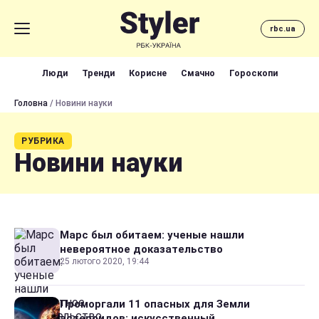
rbc.ua
Люди
Тренди
Корисне
Смачно
Гороскопи
Головна
/ Новини науки
РУБРИКА
Новини науки
Марс был обитаем: ученые нашли
невероятное доказательство
25 лютого 2020, 19:44
Проморгали 11 опасных для Земли
астероидов: искусственный