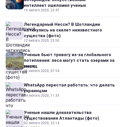
интеллект ошеломил ученых
19 лютого 2020, 23:47
Легендарный Несси? В Шотландии
наткнулись на скелет неизвестного
существа (фото)
12 лютого 2020, 23:50
Ученые бьют тревогу из-за глобального
потепления: леса могут стать озерами за
месяц
06 лютого 2020, 07:54
WhatsApp перестал работать: что делать
украинцам
04 лютого 2020, 11:33
Ученые нашли доказательства
существования Атлантиды (фото)
02 лютого 2020, 22:14