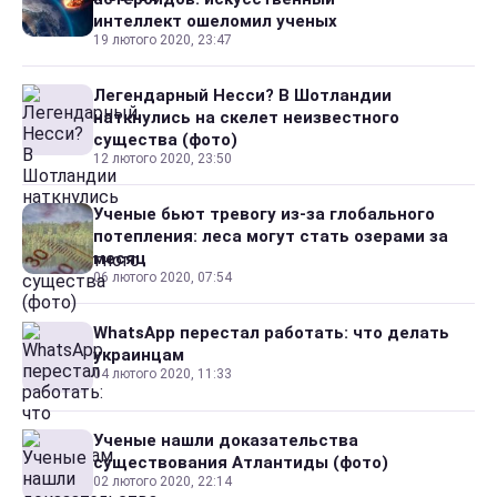
интеллект ошеломил ученых
19 лютого 2020, 23:47
Легендарный Несси? В Шотландии
наткнулись на скелет неизвестного
существа (фото)
12 лютого 2020, 23:50
Ученые бьют тревогу из-за глобального
потепления: леса могут стать озерами за
месяц
06 лютого 2020, 07:54
WhatsApp перестал работать: что делать
украинцам
04 лютого 2020, 11:33
Ученые нашли доказательства
существования Атлантиды (фото)
02 лютого 2020, 22:14