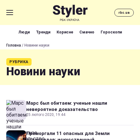
rbc.ua
Люди
Тренди
Корисне
Смачно
Гороскопи
Головна
/ Новини науки
РУБРИКА
Новини науки
Марс был обитаем: ученые нашли
невероятное доказательство
25 лютого 2020, 19:44
Проморгали 11 опасных для Земли
астероидов: искусственный