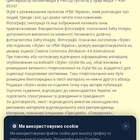
Ідентифікатор онлайн-медіа в Реєстрі суб’єктів у сфері медіа — R40-
05347
Styler є розважальним проєктом «РБК-Україна», який розповідає про
людей, тренди і все, що цікаво читати поза новинами.
Фотографії, ілюстрації та інші зображення належать їхнім
правовласникам. Використання фотографій, позначених Getty Images,
допускається виключно за наявності письмового дозволу
фотоагентства Getty Images. Фотографії, позначені логотипом «Styler»
або підписані «Styler» чи «РБК-Україна», можуть використовуватися на
умовах ліцензії Creative Commons Attribution 4.0 International.
При повному або частковому відтворенні інформаційних матеріалів,
опублікованих на вебсайті «Styler» (styler.rbc.ua), обов'язковим є
розміщення активного гіперпосилання на styler.rbc.ua, відкритого для
індексації пошуковими системами. Таке гіперпосилання має бути
розміщене безпосередньо в тексті матеріалу не нижче другого абзацу.
Редакція «Styler» може не поділяти точку зору авторів публікацій.
Оціночні судження, відповідно до законодавства України, не
підлягають спростуванню та доведенню їх правдивості.
За достовірність, зміст і відповідність вимогам законодавства
рекламних матеріалів відповідальність несе рекламодавець.
Матеріали, позначені плашками «Прес-реліз», «Спецпроєкт»,
«Партнерський матеріал», «Promo», «Благодійність» та «Резонанс»,
розміщуються на правах реклами.
🍪
Ми використовуємо cookie
✕
Рубрика «Новини компаній» є інформаційним форматом, що містить
Ми використовуємо файли cookie для аналізу трафіку та
новини, повідомлення та оголошення, пов'язані з діяльністю
персоналізації контенту. Прочитайте нашу Політику