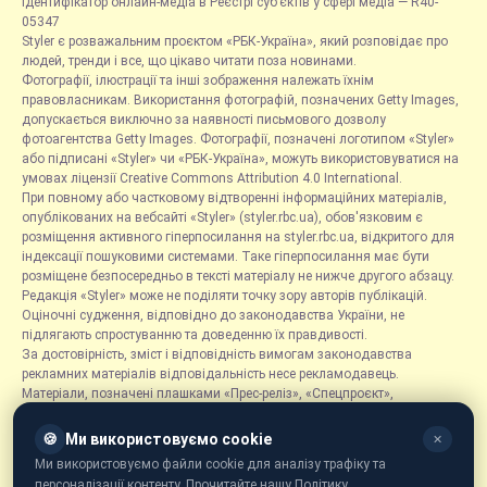
Ідентифікатор онлайн-медіа в Реєстрі суб’єктів у сфері медіа — R40-
05347
Styler є розважальним проєктом «РБК-Україна», який розповідає про
людей, тренди і все, що цікаво читати поза новинами.
Фотографії, ілюстрації та інші зображення належать їхнім
правовласникам. Використання фотографій, позначених Getty Images,
допускається виключно за наявності письмового дозволу
фотоагентства Getty Images. Фотографії, позначені логотипом «Styler»
або підписані «Styler» чи «РБК-Україна», можуть використовуватися на
умовах ліцензії Creative Commons Attribution 4.0 International.
При повному або частковому відтворенні інформаційних матеріалів,
опублікованих на вебсайті «Styler» (styler.rbc.ua), обов'язковим є
розміщення активного гіперпосилання на styler.rbc.ua, відкритого для
індексації пошуковими системами. Таке гіперпосилання має бути
розміщене безпосередньо в тексті матеріалу не нижче другого абзацу.
Редакція «Styler» може не поділяти точку зору авторів публікацій.
Оціночні судження, відповідно до законодавства України, не
підлягають спростуванню та доведенню їх правдивості.
За достовірність, зміст і відповідність вимогам законодавства
рекламних матеріалів відповідальність несе рекламодавець.
Матеріали, позначені плашками «Прес-реліз», «Спецпроєкт»,
«Партнерський матеріал», «Promo», «Благодійність» та «Резонанс»,
розміщуються на правах реклами.
🍪
Ми використовуємо cookie
✕
Рубрика «Новини компаній» є інформаційним форматом, що містить
Ми використовуємо файли cookie для аналізу трафіку та
новини, повідомлення та оголошення, пов'язані з діяльністю
персоналізації контенту. Прочитайте нашу Політику