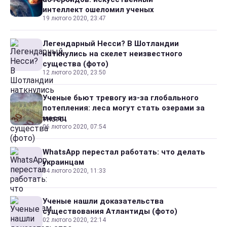
интеллект ошеломил ученых
19 лютого 2020, 23:47
Легендарный Несси? В Шотландии
наткнулись на скелет неизвестного
существа (фото)
12 лютого 2020, 23:50
Ученые бьют тревогу из-за глобального
потепления: леса могут стать озерами за
месяц
06 лютого 2020, 07:54
WhatsApp перестал работать: что делать
украинцам
04 лютого 2020, 11:33
Ученые нашли доказательства
существования Атлантиды (фото)
02 лютого 2020, 22:14