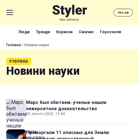
rbc.ua
Люди
Тренди
Корисне
Смачно
Гороскопи
Головна
/ Новини науки
РУБРИКА
Новини науки
Марс был обитаем: ученые нашли
невероятное доказательство
25 лютого 2020, 19:44
Проморгали 11 опасных для Земли
астероидов: искусственный