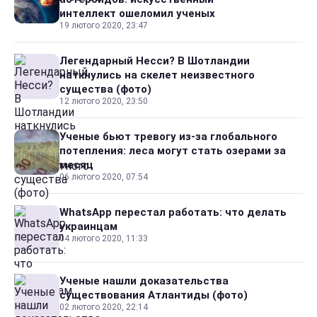
интеллект ошеломил ученых
19 лютого 2020, 23:47
Легендарный Несси? В Шотландии
наткнулись на скелет неизвестного
существа (фото)
12 лютого 2020, 23:50
Ученые бьют тревогу из-за глобального
потепления: леса могут стать озерами за
месяц
06 лютого 2020, 07:54
WhatsApp перестал работать: что делать
украинцам
04 лютого 2020, 11:33
Ученые нашли доказательства
существования Атлантиды (фото)
02 лютого 2020, 22:14