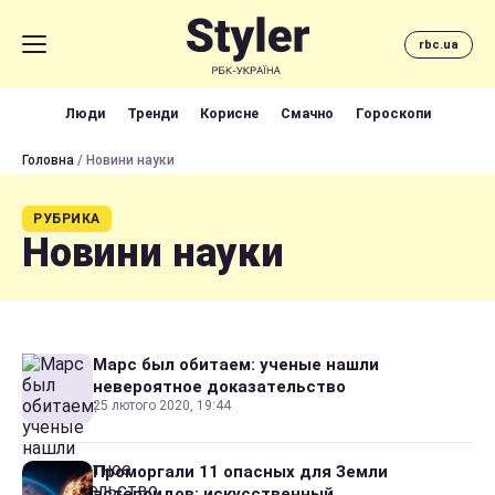
rbc.ua
Люди
Тренди
Корисне
Смачно
Гороскопи
Головна
/ Новини науки
РУБРИКА
Новини науки
Марс был обитаем: ученые нашли
невероятное доказательство
25 лютого 2020, 19:44
Проморгали 11 опасных для Земли
астероидов: искусственный