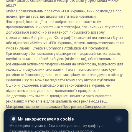
Ідентифікатор онлайн-медіа в Реєстрі суб’єктів у сфері медіа — R40-
05347
Styler є розважальним проєктом «РБК-Україна», який розповідає про
людей, тренди і все, що цікаво читати поза новинами.
Фотографії, ілюстрації та інші зображення належать їхнім
правовласникам. Використання фотографій, позначених Getty Images,
допускається виключно за наявності письмового дозволу
фотоагентства Getty Images. Фотографії, позначені логотипом «Styler»
або підписані «Styler» чи «РБК-Україна», можуть використовуватися на
умовах ліцензії Creative Commons Attribution 4.0 International.
При повному або частковому відтворенні інформаційних матеріалів,
опублікованих на вебсайті «Styler» (styler.rbc.ua), обов'язковим є
розміщення активного гіперпосилання на styler.rbc.ua, відкритого для
індексації пошуковими системами. Таке гіперпосилання має бути
розміщене безпосередньо в тексті матеріалу не нижче другого абзацу.
Редакція «Styler» може не поділяти точку зору авторів публікацій.
Оціночні судження, відповідно до законодавства України, не
підлягають спростуванню та доведенню їх правдивості.
За достовірність, зміст і відповідність вимогам законодавства
рекламних матеріалів відповідальність несе рекламодавець.
Матеріали, позначені плашками «Прес-реліз», «Спецпроєкт»,
«Партнерський матеріал», «Promo», «Благодійність» та «Резонанс»,
розміщуються на правах реклами.
🍪
Ми використовуємо cookie
✕
Рубрика «Новини компаній» є інформаційним форматом, що містить
Ми використовуємо файли cookie для аналізу трафіку та
новини, повідомлення та оголошення, пов'язані з діяльністю
персоналізації контенту. Прочитайте нашу Політику