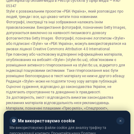
Ідентифікатор онлайн-медіа в Реєстрі суб’єктів у сфері медіа — R40-
05347
Styler є розважальним проєктом «РБК-Україна», який розповідає про
людей, тренди і все, що цікаво читати поза новинами.
Фотографії, ілюстрації та інші зображення належать їхнім
правовласникам. Використання фотографій, позначених Getty Images,
допускається виключно за наявності письмового дозволу
фотоагентства Getty Images. Фотографії, позначені логотипом «Styler»
або підписані «Styler» чи «РБК-Україна», можуть використовуватися на
умовах ліцензії Creative Commons Attribution 4.0 International.
При повному або частковому відтворенні інформаційних матеріалів,
опублікованих на вебсайті «Styler» (styler.rbc.ua), обов'язковим є
розміщення активного гіперпосилання на styler.rbc.ua, відкритого для
індексації пошуковими системами. Таке гіперпосилання має бути
розміщене безпосередньо в тексті матеріалу не нижче другого абзацу.
Редакція «Styler» може не поділяти точку зору авторів публікацій.
Оціночні судження, відповідно до законодавства України, не
підлягають спростуванню та доведенню їх правдивості.
За достовірність, зміст і відповідність вимогам законодавства
рекламних матеріалів відповідальність несе рекламодавець.
Матеріали, позначені плашками «Прес-реліз», «Спецпроєкт»,
«Партнерський матеріал», «Promo», «Благодійність» та «Резонанс»,
розміщуються на правах реклами.
🍪
Ми використовуємо cookie
✕
Рубрика «Новини компаній» є інформаційним форматом, що містить
Ми використовуємо файли cookie для аналізу трафіку та
новини, повідомлення та оголошення, пов'язані з діяльністю
персоналізації контенту. Прочитайте нашу Політику