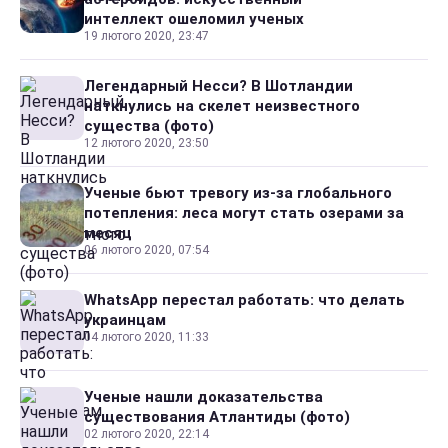
интеллект ошеломил ученых
19 лютого 2020, 23:47
Легендарный Несси? В Шотландии
наткнулись на скелет неизвестного
существа (фото)
12 лютого 2020, 23:50
Ученые бьют тревогу из-за глобального
потепления: леса могут стать озерами за
месяц
06 лютого 2020, 07:54
WhatsApp перестал работать: что делать
украинцам
04 лютого 2020, 11:33
Ученые нашли доказательства
существования Атлантиды (фото)
02 лютого 2020, 22:14