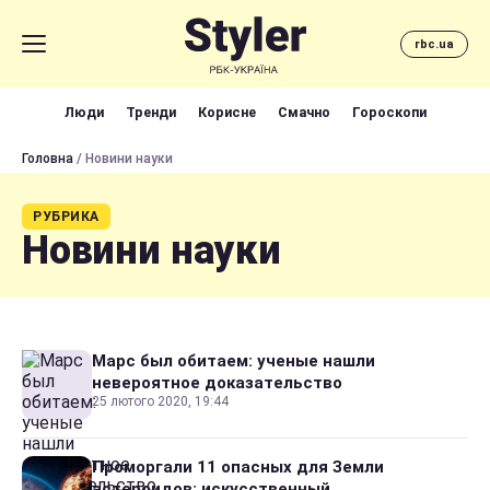
rbc.ua
Люди
Тренди
Корисне
Смачно
Гороскопи
Головна
/ Новини науки
РУБРИКА
Новини науки
Марс был обитаем: ученые нашли
невероятное доказательство
25 лютого 2020, 19:44
Проморгали 11 опасных для Земли
астероидов: искусственный