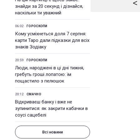
<
знайди за 20 секунд і дізнайся,
наскільки ти уважний
06:02
ГОРОСКОПИ
Кому усміхнеться доля 7 серпня:
карти Таро дали підказки для всіх
знаків Зодіаку
20:59
ГОРОСКОПИ
Люди, народжені в ці дні тижня,
гребуть гроші лопатою: їм
пощастило з пелюшок
20:12
СМАЧНО
Відкриваєш банку і вже не
зупинитися: як закрити кабачки в
соусі сацебелі
Всі новини