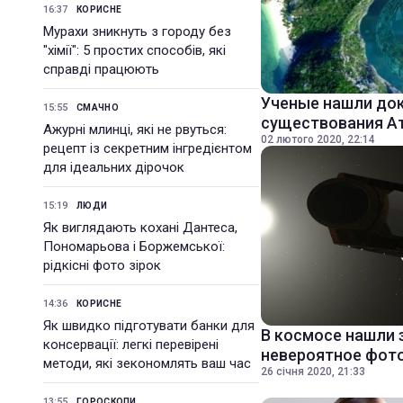
16:37
КОРИСНЕ
Мурахи зникнуть з городу без
"хімії": 5 простих способів, які
справді працюють
Ученые нашли до
15:55
СМАЧНО
существования А
Ажурні млинці, які не рвуться:
02 лютого 2020, 22:14
рецепт із секретним інгредієнтом
для ідеальних дірочок
15:19
ЛЮДИ
Як виглядають кохані Дантеса,
Пономарьова і Боржемської:
рідкісні фото зірок
14:36
КОРИСНЕ
Як швидко підготувати банки для
В космосе нашли 
консервації: легкі перевірені
невероятное фот
методи, які зекономлять ваш час
26 січня 2020, 21:33
13:55
ГОРОСКОПИ