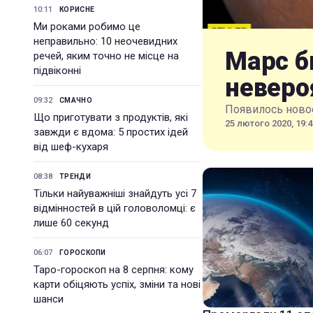
10:11
КОРИСНЕ
Ми роками робимо це
неправильно: 10 неочевидних
Марс б
речей, яким точно не місце на
підвіконні
неверо
09:32
СМАЧНО
Появилось новое
Що приготувати з продуктів, які
25 лютого 2020, 19:4
завжди є вдома: 5 простих ідей
від шеф-кухаря
08:38
ТРЕНДИ
Тільки найуважніші знайдуть усі 7
відмінностей в цій головоломці: є
лише 60 секунд
06:07
ГОРОСКОПИ
Таро-гороскоп на 8 серпня: кому
карти обіцяють успіх, зміни та нові
шанси