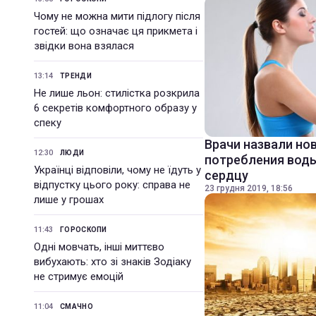
Чому не можна мити підлогу після
гостей: що означає ця прикмета і
звідки вона взялася
13:14
ТРЕНДИ
Не лише льон: стилістка розкрила
6 секретів комфортного образу у
спеку
Врачи назвали но
12:30
ЛЮДИ
потребления воды
Українці відповіли, чому не їдуть у
сердцу
відпустку цього року: справа не
23 грудня 2019, 18:56
лише у грошах
11:43
ГОРОСКОПИ
Одні мовчать, інші миттєво
вибухають: хто зі знаків Зодіаку
не стримує емоцій
11:04
СМАЧНО