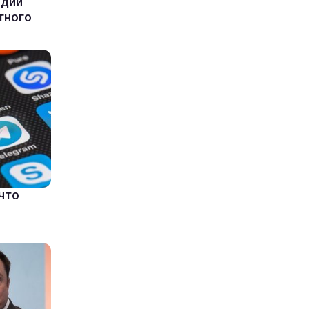
ндии
тного
что