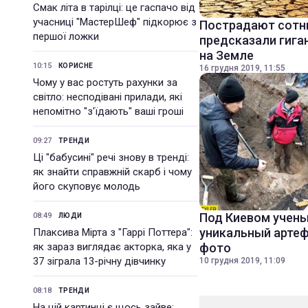
Смак літа в тарілці: це гаспачо від
учасниці "МастерШеф" підкорює з
Пострадают сотн
першої ложки
предсказали гига
на Земле
10:15
КОРИСНЕ
16 грудня 2019, 11:55
Чому у вас ростуть рахунки за
світло: несподівані прилади, які
непомітно "з'їдають" ваші гроші
09:27
ТРЕНДИ
Ці "бабусині" речі знову в тренді:
як знайти справжній скарб і чому
його скуповує молодь
Под Киевом учен
08:49
ЛЮДИ
уникальный артеф
Плаксива Мірта з "Гаррі Поттера":
як зараз виглядає акторка, яка у
фото
37 зіграла 13-річну дівчинку
10 грудня 2019, 11:09
08:18
ТРЕНДИ
На цій картинці є щось зайве: