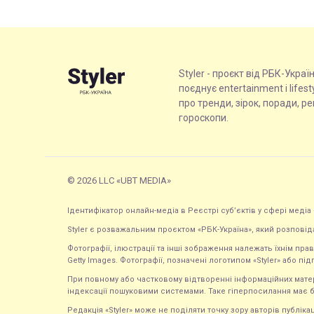
Styler - проєкт від РБК-Украї
поєднує entertainment і lifes
про тренди, зірок, поради, р
гороскопи.
© 2026 LLC «UBT MEDIA»
Ідентифікатор онлайн-медіа в Реєстрі суб’єктів у сфері медіа 
Styler є розважальним проєктом «РБК-Україна», який розповід
Фотографії, ілюстрації та інші зображення належать їхнім п
Getty Images. Фотографії, позначені логотипом «Styler» або підп
При повному або частковому відтворенні інформаційних матеріал
індексації пошуковими системами. Таке гіперпосилання має б
Редакція «Styler» може не поділяти точку зору авторів публі