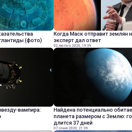
казательства
Когда Маск отправит землян н
тлантиды (фото)
эксперт дал ответ
02 лютого 2020, 19:39
звезду-вампира:
Найдена потенциально обита
о
планета размером с Землю: г
длится 37 дней
07 січня 2020, 21:39