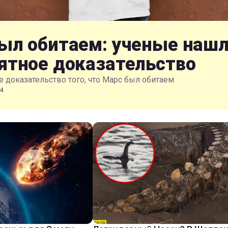
ыл обитаем: ученые наш
ятное доказательство
 доказательство того, что Марс был обитаем
4