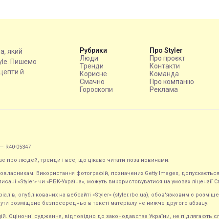
Рубрики
Про Styler
на, який
Люди
Про проєкт
tyle. Пишемо
Тренди
Контакти
ецепти й
Корисне
Команда
Смачно
Про компанію
Гороскопи
Реклама
— R40-05347
ає про людей, тренди і все, що цікаво читати поза новинами.
равовласникам. Використання фотографій, позначених Getty Images, допускаєт
исані «Styler» чи «РБК-Україна», можуть використовуватися на умовах ліцензії Crea
ів, опублікованих на вебсайті «Styler» (styler.rbc.ua), обов'язковим є розміще
ути розміщене безпосередньо в тексті матеріалу не нижче другого абзацу.
кацій. Оціночні судження, відповідно до законодавства України, не підлягають