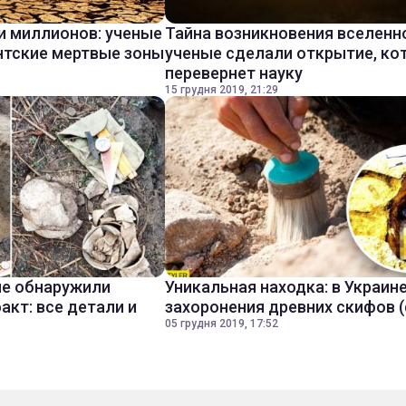
и миллионов: ученые
Тайна возникновения вселенн
нтские мертвые зоны
ученые сделали открытие, ко
перевернет науку
15 грудня 2019, 21:29
ые обнаружили
Уникальная находка: в Украин
акт: все детали и
захоронения древних скифов 
05 грудня 2019, 17:52