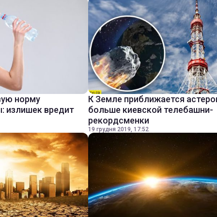
вую норму
К Земле приближается астеро
: излишек вредит
больше киевской телебашни-
рекордсменки
19 грудня 2019, 17:52