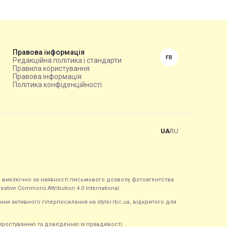
Правова інформація
FB
Редакційна політика і стандарти
Правила користування
Правова інформація
Політика конфіденційності
UA
RU
ься виключно за наявності письмового дозволу фотоагентства
tive Commons Attribution 4.0 International.
ння активного гіперпосилання на styler.rbc.ua, відкритого для
 спростуванню та доведенню їх правдивості.