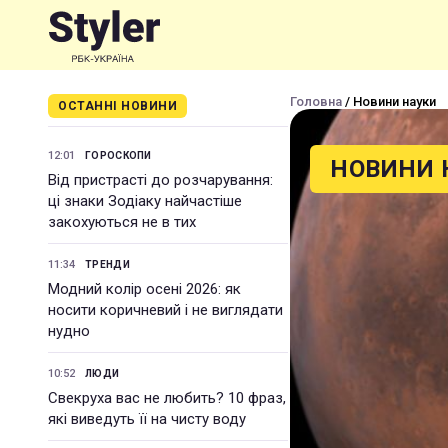
Головна
/ Новини науки
ОСТАННІ НОВИНИ
12:01
ГОРОСКОПИ
НОВИНИ 
Від пристрасті до розчарування:
ці знаки Зодіаку найчастіше
закохуються не в тих
11:34
ТРЕНДИ
Модний колір осені 2026: як
носити коричневий і не виглядати
нудно
10:52
ЛЮДИ
Свекруха вас не любить? 10 фраз,
які виведуть її на чисту воду