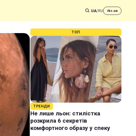
UA
/
RU
rbc.ua
ТОП
ТРЕНДИ
Не лише льон: стилістка
розкрила 6 секретів
комфортного образу у спеку