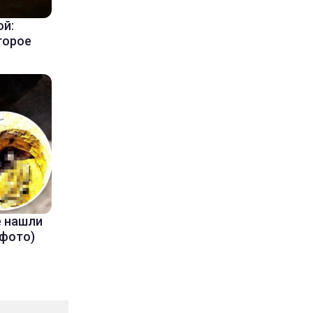
ой:
торое
е нашли
(фото)