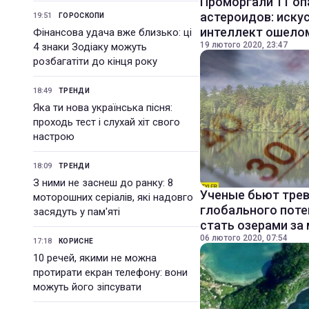
Проморгали 11 оп
астероидов: иску
19:51
ГОРОСКОПИ
интеллект ошело
Фінансова удача вже близько: ці
19 лютого 2020, 23:47
4 знаки Зодіаку можуть
розбагатіти до кінця року
18:49
ТРЕНДИ
Яка ти нова українська пісня:
проходь тест і слухай хіт свого
настрою
18:09
ТРЕНДИ
З ними не заснеш до ранку: 8
Ученые бьют трев
моторошних серіалів, які надовго
глобального поте
засядуть у пам'яті
стать озерами за
06 лютого 2020, 07:54
17:18
КОРИСНЕ
10 речей, якими не можна
протирати екран телефону: вони
можуть його зіпсувати