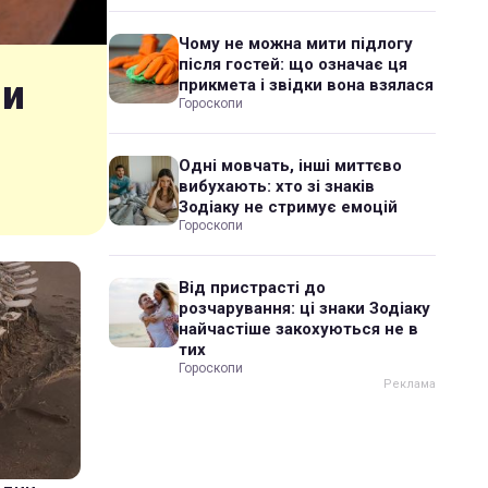
Чому не можна мити підлогу
після гостей: що означає ця
ли
прикмета і звідки вона взялася
Гороскопи
Одні мовчать, інші миттєво
вибухають: хто зі знаків
Зодіаку не стримує емоцій
Гороскопи
Від пристрасті до
розчарування: ці знаки Зодіаку
найчастіше закохуються не в
тих
Гороскопи