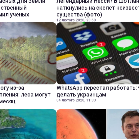
асных для Земли
Легендарный Несси? В Шотла
сственный
наткнулись на скелет неизвес
мил ученых
существа (фото)
12 лютого 2020, 23:50
огу из-за
WhatsApp перестал работать: 
пления: леса могут
делать украинцам
 месяц
04 лютого 2020, 11:33