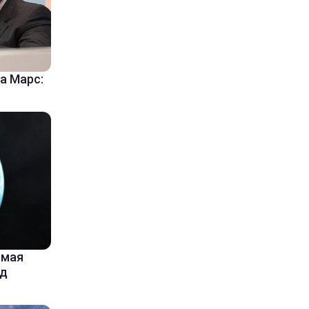
а Марс:
емая
од