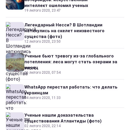
интеллект ошеломил ученых
19 лютого 2020, 23:47
Легендарный Несси? В Шотландии
наткнулись на скелет неизвестного
существа (фото)
12 лютого 2020, 23:50
Ученые бьют тревогу из-за глобального
потепления: леса могут стать озерами за
месяц
06 лютого 2020, 07:54
WhatsApp перестал работать: что делать
украинцам
04 лютого 2020, 11:33
Ученые нашли доказательства
существования Атлантиды (фото)
02 лютого 2020, 22:14