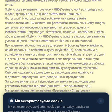
Ідентифікатор онлайн-медіа в Реєстрі суб’єктів у сфері медіа — R40-
05347
Styler є розважальним проєктом «РБК-Україна», який розповідає про
людей, тренди і все, що цікаво читати поза новинами.
Фотографії, ілюстрації та інші зображення належать їхнім
правовласникам. Використання фотографій, позначених Getty Images,
допускається виключно за наявності письмового дозволу
фотоагентства Getty Images. Фотографії, позначені логотипом «Styler»
або підписані «Styler» чи «РБК-Україна», можуть використовуватися на
умовах ліцензії Creative Commons Attribution 4.0 International.
При повному або частковому відтворенні інформаційних матеріалів,
опублікованих на вебсайті «Styler» (styler.rbc.ua), обов'язковим є
розміщення активного гіперпосилання на styler.rbc.ua, відкритого для
індексації пошуковими системами. Таке гіперпосилання має бути
розміщене безпосередньо в тексті матеріалу не нижче другого абзацу.
Редакція «Styler» може не поділяти точку зору авторів публікацій.
Оціночні судження, відповідно до законодавства України, не
підлягають спростуванню та доведенню їх правдивості.
За достовірність, зміст і відповідність вимогам законодавства
рекламних матеріалів відповідальність несе рекламодавець.
Матеріали, позначені плашками «Прес-реліз», «Спецпроєкт»,
«Партнерський матеріал», «Promo», «Благодійність» та «Резонанс»,
розміщуються на правах реклами.
🍪
Ми використовуємо cookie
✕
Рубрика «Новини компаній» є інформаційним форматом, що містить
Ми використовуємо файли cookie для аналізу трафіку та
новини, повідомлення та оголошення, пов'язані з діяльністю
персоналізації контенту. Прочитайте нашу Політику