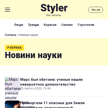
rbc.ua
Люди
Тренди
Корисне
Смачно
Гороскопи
Головна
/ Новини науки
РУБРИКА
Новини науки
Марс был обитаем: ученые нашли
невероятное доказательство
25 лютого 2020, 19:44
Проморгали 11 опасных для Земли
астероидов: искусственный