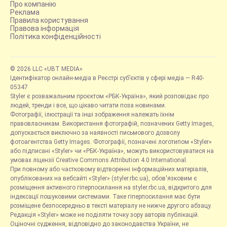
Про компанію
Реклама
Правила користування
Правова інформація
Політика конфіденційності
© 2026 LLC «UBT MEDIA»
Ідентифікатор онлайн-медіа в Реєстрі суб’єктів у сфері медіа — R40-
05347
Styler є розважальним проєктом «РБК-Україна», який розповідає про
людей, тренди і все, що цікаво читати поза новинами.
Фотографії, ілюстрації та інші зображення належать їхнім
правовласникам. Використання фотографій, позначених Getty Images,
допускається виключно за наявності письмового дозволу
фотоагентства Getty Images. Фотографії, позначені логотипом «Styler»
або підписані «Styler» чи «РБК-Україна», можуть використовуватися на
умовах ліцензії Creative Commons Attribution 4.0 International.
При повному або частковому відтворенні інформаційних матеріалів,
опублікованих на вебсайті «Styler» (styler.rbc.ua), обов'язковим є
розміщення активного гіперпосилання на styler.rbc.ua, відкритого для
індексації пошуковими системами. Таке гіперпосилання має бути
розміщене безпосередньо в тексті матеріалу не нижче другого абзацу.
Редакція «Styler» може не поділяти точку зору авторів публікацій.
Оціночні судження, відповідно до законодавства України, не