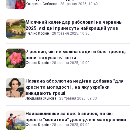
Катерина Собкова
·
28 травня 2025, 10:40
Місячний календар риболовлі на червень
2025: які дні принесуть найкращий улов
Фелікс Коркін
·
28 травня 2025, 10:30
7 рослин, які не можна садити біля троянд:
вони "задушать" квіти
Фелікс Коркін
·
28 травня 2025, 10:00
Названа абсолютна недієва добавка "для
краси та молодості", на яку українки
викидають гроші
Людмила Жукова
·
28 травня 2025, 09:30
Найважливіше за все: 5 звичок, на які
просто "моляться" досвідчені мандрівники
Фелікс Коркін
·
28 травня 2025, 09:00