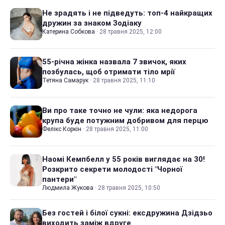
Не зрадять і не підведуть: топ-4 найкращих
дружин за знаком Зодіаку
Катерина Собкова
·
28 травня 2025, 12:00
55-річна жінка назвала 7 звичок, яких
позбулась, щоб отримати тіло мрії
Тетяна Самарук
·
28 травня 2025, 11:10
Ви про таке точно не чули: яка недорога
крупа буде потужним добривом для перцю
Фелікс Коркін
·
28 травня 2025, 11:00
Наомі Кемпбелл у 55 років виглядає на 30!
Розкрито секрети молодості "Чорної
пантери"
Людмила Жукова
·
28 травня 2025, 10:50
Без гостей і білої сукні: ексдружина Дзідзьо
виходить заміж вдруге