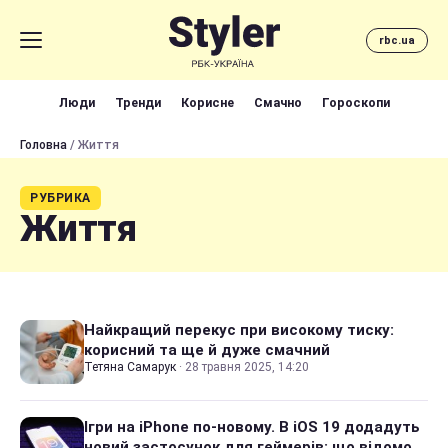
rbc.ua
Люди
Тренди
Корисне
Смачно
Гороскопи
Головна
/ Життя
РУБРИКА
Життя
Найкращий перекус при високому тиску:
корисний та ще й дуже смачний
Тетяна Самарук
·
28 травня 2025, 14:20
Ігри на iPhone по-новому. В iOS 19 додадуть
новий застосунок для геймерів: що відомо