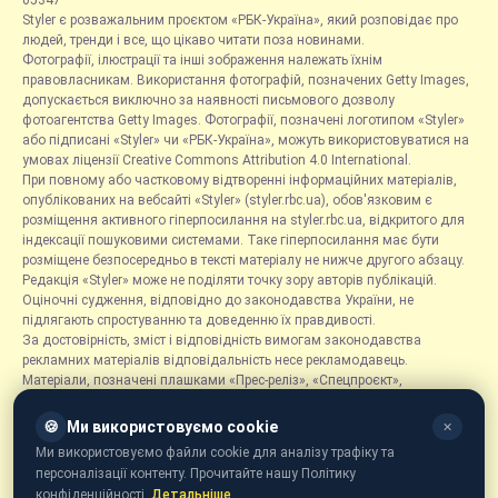
05347
Styler є розважальним проєктом «РБК-Україна», який розповідає про
людей, тренди і все, що цікаво читати поза новинами.
Фотографії, ілюстрації та інші зображення належать їхнім
правовласникам. Використання фотографій, позначених Getty Images,
допускається виключно за наявності письмового дозволу
фотоагентства Getty Images. Фотографії, позначені логотипом «Styler»
або підписані «Styler» чи «РБК-Україна», можуть використовуватися на
умовах ліцензії Creative Commons Attribution 4.0 International.
При повному або частковому відтворенні інформаційних матеріалів,
опублікованих на вебсайті «Styler» (styler.rbc.ua), обов'язковим є
розміщення активного гіперпосилання на styler.rbc.ua, відкритого для
індексації пошуковими системами. Таке гіперпосилання має бути
розміщене безпосередньо в тексті матеріалу не нижче другого абзацу.
Редакція «Styler» може не поділяти точку зору авторів публікацій.
Оціночні судження, відповідно до законодавства України, не
підлягають спростуванню та доведенню їх правдивості.
За достовірність, зміст і відповідність вимогам законодавства
рекламних матеріалів відповідальність несе рекламодавець.
Матеріали, позначені плашками «Прес-реліз», «Спецпроєкт»,
«Партнерський матеріал», «Promo», «Благодійність» та «Резонанс»,
розміщуються на правах реклами.
🍪
Ми використовуємо cookie
✕
Рубрика «Новини компаній» є інформаційним форматом, що містить
Ми використовуємо файли cookie для аналізу трафіку та
новини, повідомлення та оголошення, пов'язані з діяльністю
персоналізації контенту. Прочитайте нашу Політику
компаній, і ґрунтується на інформації, наданій відповідними
конфіденційності.
Детальніше