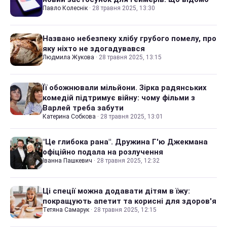
Павло Колеснік
·
28 травня 2025, 13:30
Названо небезпеку хлібу грубого помелу, про
яку ніхто не здогадувався
Людмила Жукова
·
28 травня 2025, 13:15
Її обожнювали мільйони. Зірка радянських
комедій підтримує війну: чому фільми з
Варлей треба забути
Катерина Собкова
·
28 травня 2025, 13:01
"Це глибока рана". Дружина Г'ю Джекмана
офіційно подала на розлучення
Іванна Пашкевич
·
28 травня 2025, 12:32
Ці спеції можна додавати дітям в їжу:
покращують апетит та корисні для здоров'я
Тетяна Самарук
·
28 травня 2025, 12:15