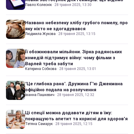
Павло Колеснік
·
28 травня 2025, 13:30
Названо небезпеку хлібу грубого помелу, про
яку ніхто не здогадувався
Людмила Жукова
·
28 травня 2025, 13:15
Її обожнювали мільйони. Зірка радянських
комедій підтримує війну: чому фільми з
Варлей треба забути
Катерина Собкова
·
28 травня 2025, 13:01
"Це глибока рана". Дружина Г'ю Джекмана
офіційно подала на розлучення
Іванна Пашкевич
·
28 травня 2025, 12:32
Ці спеції можна додавати дітям в їжу:
покращують апетит та корисні для здоров'я
Тетяна Самарук
·
28 травня 2025, 12:15