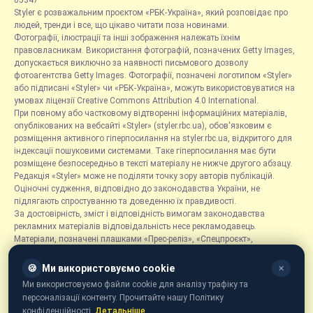
05347
Styler є розважальним проєктом «РБК-Україна», який розповідає про
людей, тренди і все, що цікаво читати поза новинами.
Фотографії, ілюстрації та інші зображення належать їхнім
правовласникам. Використання фотографій, позначених Getty Images,
допускається виключно за наявності письмового дозволу
фотоагентства Getty Images. Фотографії, позначені логотипом «Styler»
або підписані «Styler» чи «РБК-Україна», можуть використовуватися на
умовах ліцензії Creative Commons Attribution 4.0 International.
При повному або частковому відтворенні інформаційних матеріалів,
опублікованих на вебсайті «Styler» (styler.rbc.ua), обов'язковим є
розміщення активного гіперпосилання на styler.rbc.ua, відкритого для
індексації пошуковими системами. Таке гіперпосилання має бути
розміщене безпосередньо в тексті матеріалу не нижче другого абзацу.
Редакція «Styler» може не поділяти точку зору авторів публікацій.
Оціночні судження, відповідно до законодавства України, не
підлягають спростуванню та доведенню їх правдивості.
За достовірність, зміст і відповідність вимогам законодавства
рекламних матеріалів відповідальність несе рекламодавець.
Матеріали, позначені плашками «Прес-реліз», «Спецпроєкт»,
«Партнерський матеріал», «Promo», «Благодійність» та «Резонанс»,
розміщуються на правах реклами.
🍪
Ми використовуємо cookie
✕
Рубрика «Новини компаній» є інформаційним форматом, що містить
Ми використовуємо файли cookie для аналізу трафіку та
новини, повідомлення та оголошення, пов'язані з діяльністю
персоналізації контенту. Прочитайте нашу Політику
компаній, і ґрунтується на інформації, наданій відповідними
конфіденційності.
Детальніше