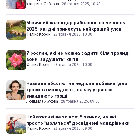
Катерина Собкова
·
28 травня 2025, 10:40
Місячний календар риболовлі на червень
2025: які дні принесуть найкращий улов
Фелікс Коркін
·
28 травня 2025, 10:30
7 рослин, які не можна садити біля троянд:
вони "задушать" квіти
Фелікс Коркін
·
28 травня 2025, 10:00
Названа абсолютна недієва добавка "для
краси та молодості", на яку українки
викидають гроші
Людмила Жукова
·
28 травня 2025, 09:30
Найважливіше за все: 5 звичок, на які
просто "моляться" досвідчені мандрівники
Фелікс Коркін
·
28 травня 2025, 09:00