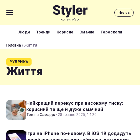
rbc.ua
Люди
Тренди
Корисне
Смачно
Гороскопи
Головна
/ Життя
РУБРИКА
Життя
Найкращий перекус при високому тиску:
корисний та ще й дуже смачний
Тетяна Самарук
·
28 травня 2025, 14:20
Ігри на iPhone по-новому. В iOS 19 додадуть
новий застосунок для геймерів: що відомо