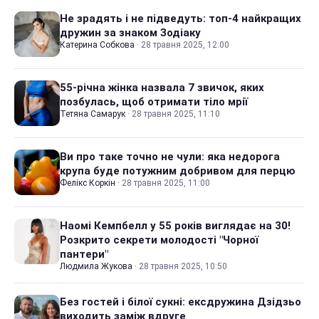
Не зрадять і не підведуть: топ-4 найкращих
дружин за знаком Зодіаку
Катерина Собкова
·
28 травня 2025, 12:00
55-річна жінка назвала 7 звичок, яких
позбулась, щоб отримати тіло мрії
Тетяна Самарук
·
28 травня 2025, 11:10
Ви про таке точно не чули: яка недорога
крупа буде потужним добривом для перцю
Фелікс Коркін
·
28 травня 2025, 11:00
Наомі Кемпбелл у 55 років виглядає на 30!
Розкрито секрети молодості "Чорної
пантери"
Людмила Жукова
·
28 травня 2025, 10:50
Без гостей і білої сукні: ексдружина Дзідзьо
виходить заміж вдруге