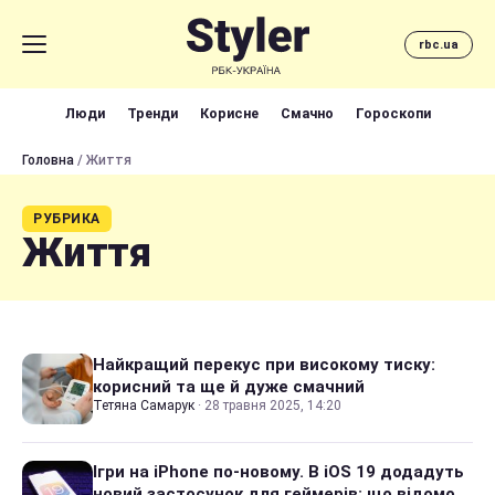
rbc.ua
Люди
Тренди
Корисне
Смачно
Гороскопи
Головна
/ Життя
РУБРИКА
Життя
Найкращий перекус при високому тиску:
корисний та ще й дуже смачний
Тетяна Самарук
·
28 травня 2025, 14:20
Ігри на iPhone по-новому. В iOS 19 додадуть
новий застосунок для геймерів: що відомо