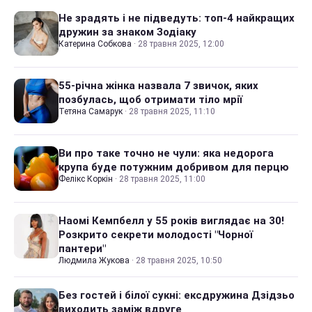
Не зрадять і не підведуть: топ-4 найкращих
дружин за знаком Зодіаку
Катерина Собкова
·
28 травня 2025, 12:00
55-річна жінка назвала 7 звичок, яких
позбулась, щоб отримати тіло мрії
Тетяна Самарук
·
28 травня 2025, 11:10
Ви про таке точно не чули: яка недорога
крупа буде потужним добривом для перцю
Фелікс Коркін
·
28 травня 2025, 11:00
Наомі Кемпбелл у 55 років виглядає на 30!
Розкрито секрети молодості "Чорної
пантери"
Людмила Жукова
·
28 травня 2025, 10:50
Без гостей і білої сукні: ексдружина Дзідзьо
виходить заміж вдруге