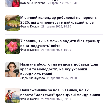
Катерина Собкова
·
28 травня 2025, 10:40
Місячний календар риболовлі на червень
2025: які дні принесуть найкращий улов
Фелікс Коркін
·
28 травня 2025, 10:30
7 рослин, які не можна садити біля троянд:
вони "задушать" квіти
Фелікс Коркін
·
28 травня 2025, 10:00
Названа абсолютна недієва добавка "для
краси та молодості", на яку українки
викидають гроші
Людмила Жукова
·
28 травня 2025, 09:30
Найважливіше за все: 5 звичок, на які
просто "моляться" досвідчені мандрівники
Фелікс Коркін
·
28 травня 2025, 09:00