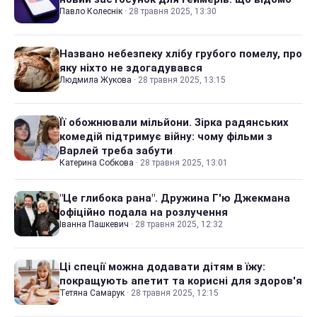
Павло Колеснік
·
28 травня 2025, 13:30
Названо небезпеку хлібу грубого помелу, про
яку ніхто не здогадувався
Людмила Жукова
·
28 травня 2025, 13:15
Її обожнювали мільйони. Зірка радянських
комедій підтримує війну: чому фільми з
Варлей треба забути
Катерина Собкова
·
28 травня 2025, 13:01
"Це глибока рана". Дружина Г'ю Джекмана
офіційно подала на розлучення
Іванна Пашкевич
·
28 травня 2025, 12:32
Ці спеції можна додавати дітям в їжу:
покращують апетит та корисні для здоров'я
Тетяна Самарук
·
28 травня 2025, 12:15