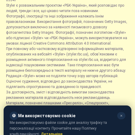
05347
Styler є розважальним проєктом «РБК-Україна», який розповідає про
людей, тренди і все, що цікаво читати поза новинами.
Фотографії, ілюстрації та інші зображення належать їхнім
правовласникам. Використання фотографій, позначених Getty Images,
допускається виключно за наявності письмового дозволу
фотоагентства Getty Images. Фотографії, позначені логотипом «Styler»
або підписані «Styler» чи «РБК-Україна», можуть використовуватися на
умовах ліцензії Creative Commons Attribution 4.0 International.
При повному або частковому відтворенні інформаційних матеріалів,
опублікованих на вебсайті «Styler» (styler.rbc.ua), обов'язковим є
розміщення активного гіперпосилання на styler.rbc.ua, відкритого для
індексації пошуковими системами. Таке гіперпосилання має бути
розміщене безпосередньо в тексті матеріалу не нижче другого абзацу.
Редакція «Styler» може не поділяти точку зору авторів публікацій.
Оціночні судження, відповідно до законодавства України, не
підлягають спростуванню та доведенню їх правдивості.
За достовірність, зміст і відповідність вимогам законодавства
рекламних матеріалів відповідальність несе рекламодавець.
Матеріали, позначені плашками «Прес-реліз», «Спецпроєкт»,
«Партнерський матеріал», «Promo», «Благодійність» та «Резонанс»,
розміщуються на правах реклами.
🍪
Ми використовуємо cookie
✕
Рубрика «Новини компаній» є інформаційним форматом, що містить
Ми використовуємо файли cookie для аналізу трафіку та
новини, повідомлення та оголошення, пов'язані з діяльністю
персоналізації контенту. Прочитайте нашу Політику
компаній, і ґрунтується на інформації, наданій відповідними
конфіденційності.
Детальніше