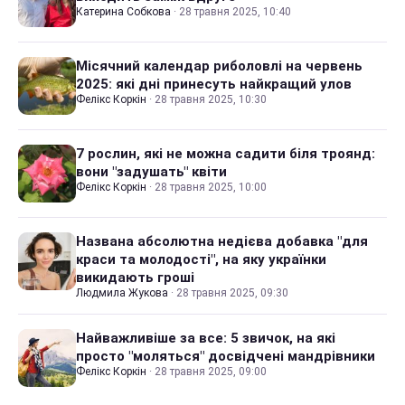
Катерина Собкова
·
28 травня 2025, 10:40
Місячний календар риболовлі на червень
2025: які дні принесуть найкращий улов
Фелікс Коркін
·
28 травня 2025, 10:30
7 рослин, які не можна садити біля троянд:
вони "задушать" квіти
Фелікс Коркін
·
28 травня 2025, 10:00
Названа абсолютна недієва добавка "для
краси та молодості", на яку українки
викидають гроші
Людмила Жукова
·
28 травня 2025, 09:30
Найважливіше за все: 5 звичок, на які
просто "моляться" досвідчені мандрівники
Фелікс Коркін
·
28 травня 2025, 09:00