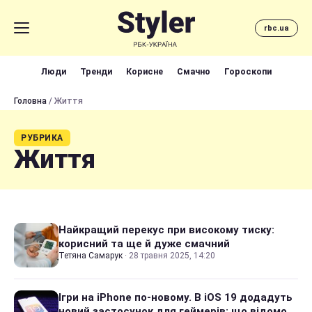
rbc.ua
Люди
Тренди
Корисне
Смачно
Гороскопи
Головна
/ Життя
РУБРИКА
Життя
Найкращий перекус при високому тиску:
корисний та ще й дуже смачний
Тетяна Самарук
·
28 травня 2025, 14:20
Ігри на iPhone по-новому. В iOS 19 додадуть
новий застосунок для геймерів: що відомо