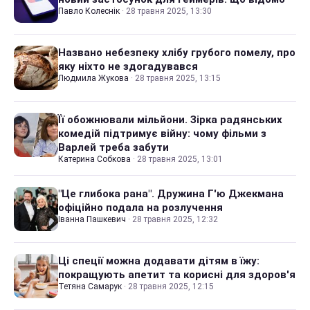
Павло Колеснік
·
28 травня 2025, 13:30
Названо небезпеку хлібу грубого помелу, про
яку ніхто не здогадувався
Людмила Жукова
·
28 травня 2025, 13:15
Її обожнювали мільйони. Зірка радянських
комедій підтримує війну: чому фільми з
Варлей треба забути
Катерина Собкова
·
28 травня 2025, 13:01
"Це глибока рана". Дружина Г'ю Джекмана
офіційно подала на розлучення
Іванна Пашкевич
·
28 травня 2025, 12:32
Ці спеції можна додавати дітям в їжу:
покращують апетит та корисні для здоров'я
Тетяна Самарук
·
28 травня 2025, 12:15