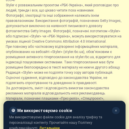
05347
Styler є розважальним проєктом «РБК-Україна», який розповідає про
людей, тренди і все, що цікаво читати поза новинами.
Фотографії, ілюстрації та інші зображення належать їхнім
правовласникам. Використання фотографій, позначених Getty Images,
допускається виключно за наявності письмового дозволу
фотоагентства Getty Images. Фотографії, позначені логотипом «Styler»
або підписані «Styler» чи «РБК-Україна», можуть використовуватися на
умовах ліцензії Creative Commons Attribution 4.0 International.
При повному або частковому відтворенні інформаційних матеріалів,
опублікованих на вебсайті «Styler» (styler.rbc.ua), обов'язковим є
розміщення активного гіперпосилання на styler.rbc.ua, відкритого для
індексації пошуковими системами. Таке гіперпосилання має бути
розміщене безпосередньо в тексті матеріалу не нижче другого абзацу.
Редакція «Styler» може не поділяти точку зору авторів публікацій.
Оціночні судження, відповідно до законодавства України, не
підлягають спростуванню та доведенню їх правдивості.
За достовірність, зміст і відповідність вимогам законодавства
рекламних матеріалів відповідальність несе рекламодавець.
Матеріали, позначені плашками «Прес-реліз», «Спецпроєкт»,
«Партнерський матеріал», «Promo», «Благодійність» та «Резонанс»,
розміщуються на правах реклами.
🍪
Ми використовуємо cookie
✕
Рубрика «Новини компаній» є інформаційним форматом, що містить
Ми використовуємо файли cookie для аналізу трафіку та
новини, повідомлення та оголошення, пов'язані з діяльністю
персоналізації контенту. Прочитайте нашу Політику
компаній, і ґрунтується на інформації, наданій відповідними
конфіденційності.
Детальніше