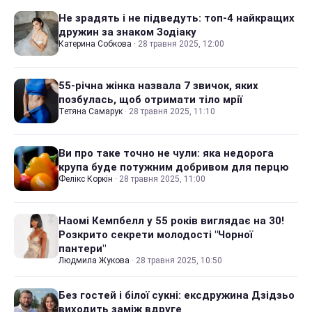
Не зрадять і не підведуть: топ-4 найкращих
дружин за знаком Зодіаку
Катерина Собкова
·
28 травня 2025, 12:00
55-річна жінка назвала 7 звичок, яких
позбулась, щоб отримати тіло мрії
Тетяна Самарук
·
28 травня 2025, 11:10
Ви про таке точно не чули: яка недорога
крупа буде потужним добривом для перцю
Фелікс Коркін
·
28 травня 2025, 11:00
Наомі Кемпбелл у 55 років виглядає на 30!
Розкрито секрети молодості "Чорної
пантери"
Людмила Жукова
·
28 травня 2025, 10:50
Без гостей і білої сукні: ексдружина Дзідзьо
виходить заміж вдруге