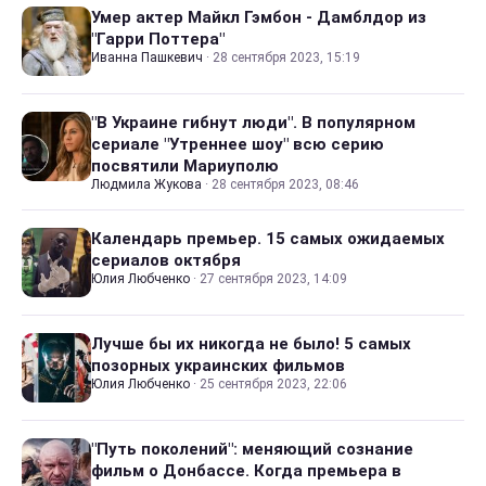
Умер актер Майкл Гэмбон - Дамблдор из
"Гарри Поттера"
Иванна Пашкевич
·
28 сентября 2023, 15:19
"В Украине гибнут люди". В популярном
сериале "Утреннее шоу" всю серию
посвятили Мариуполю
Людмила Жукова
·
28 сентября 2023, 08:46
Календарь премьер. 15 самых ожидаемых
сериалов октября
Юлия Любченко
·
27 сентября 2023, 14:09
Лучше бы их никогда не было! 5 самых
позорных украинских фильмов
Юлия Любченко
·
25 сентября 2023, 22:06
"Путь поколений": меняющий сознание
фильм о Донбассе. Когда премьера в