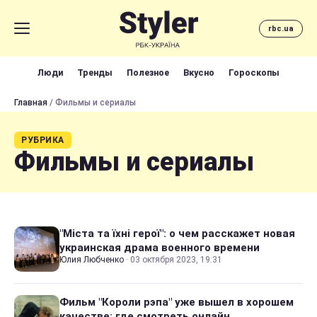
rbc.ua
Люди
Тренды
Полезное
Вкусно
Гороскопы
Главная
/ Фильмы и сериалы
РУБРИКА
Фильмы и сериалы
"Міста та їхні герої": о чем расскажет новая
украинская драма военного времени
Юлия Любченко
·
03 октября 2023, 19:31
Фильм "Короли рэпа" уже вышел в хорошем
качестве: где смотреть онлайн