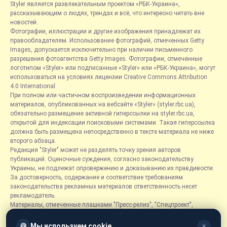
Styler является развлекательным проектом «РБК-Украина»,
рассказывающим о людях, трендах и всё, что интересно читать вне
новостей.
Фотографии, иллюстрации и другие изображения принадлежат их
правообладателям. Использование фотографий, отмеченных Getty
Images, допускается исключительно при наличии письменного
разрешения фотоагентства Getty Images. Фотографии, отмеченные
логотипом «Styler» или подписанные «Styler» или «РБК-Украина», могут
использоваться на условиях лицензии Creative Commons Attribution
4.0 International.
При полном или частичном воспроизведении информационных
материалов, опубликованных на вебсайте «Styler» (styler.rbc.ua),
обязательно размещение активной гиперссылки на styler.rbc.ua,
открытой для индексации поисковыми системами. Такая гиперссылка
должна быть размещена непосредственно в тексте материала не ниже
второго абзаца.
Редакция "Styler" может не разделять точку зрения авторов
публикаций. Оценочные суждения, согласно законодательству
Украины, не подлежат опровержению и доказыванию их правдивости.
За достоверность, содержание и соответствие требованиям
законодательства рекламных материалов ответственность несет
рекламодатель.
Материалы, отмеченные плашками "Пресс-релиз", "Спецпроект",
"Партнерский материал", "Promo", "Благотворительность" и "Резонанс",
размещаются на правах рекламы.
🍪
Мы используем cookie
✕