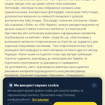
людей, тренди і все, що цікаво читати поза новинами.
Фотографії, ілюстрації та інші зображення належать їхнім
правовласникам. Використання фотографій, позначених Getty Images,
допускається виключно за наявності письмового дозволу
фотоагентства Getty Images. Фотографії, позначені логотипом «Styler»
або підписані «Styler» чи «РБК-Україна», можуть використовуватися на
умовах ліцензії Creative Commons Attribution 4.0 International.
При повному або частковому відтворенні інформаційних матеріалів,
опублікованих на вебсайті «Styler» (styler.rbc.ua), обов'язковим є
розміщення активного гіперпосилання на styler.rbc.ua, відкритого для
індексації пошуковими системами. Таке гіперпосилання має бути
розміщене безпосередньо в тексті матеріалу не нижче другого абзацу.
Редакція «Styler» може не поділяти точку зору авторів публікацій.
Оціночні судження, відповідно до законодавства України, не
підлягають спростуванню та доведенню їх правдивості.
За достовірність, зміст і відповідність вимогам законодавства
рекламних матеріалів відповідальність несе рекламодавець.
Матеріали, позначені плашками «Прес-реліз», «Спецпроєкт»,
«Партнерський матеріал», «Promo», «Благодійність» та «Резонанс»,
розміщуються на правах реклами.
🍪
Ми використовуємо cookie
✕
Рубрика «Новини компаній» є інформаційним форматом, що містить
Ми використовуємо файли cookie для аналізу трафіку та
новини, повідомлення та оголошення, пов'язані з діяльністю
персоналізації контенту. Прочитайте нашу Політику
компаній, і ґрунтується на інформації, наданій відповідними
конфіденційності.
Детальніше
компаніями. Редакція не несе відповідальності за достовірність такої