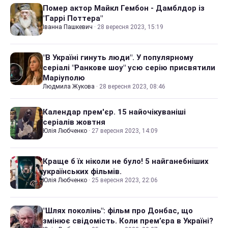
Помер актор Майкл Гембон - Дамблдор із
"Гаррі Поттера"
Іванна Пашкевич
·
28 вересня 2023, 15:19
"В Україні гинуть люди". У популярному
серіалі "Ранкове шоу" усю серію присвятили
Маріуполю
Людмила Жукова
·
28 вересня 2023, 08:46
Календар прем'єр. 15 найочікуваніші
серіалів жовтня
Юлія Любченко
·
27 вересня 2023, 14:09
Краще б їх ніколи не було! 5 найганебніших
українських фільмів.
Юлія Любченко
·
25 вересня 2023, 22:06
"Шлях поколінь": фільм про Донбас, що
змінює свідомість. Коли прем’єра в Україні?