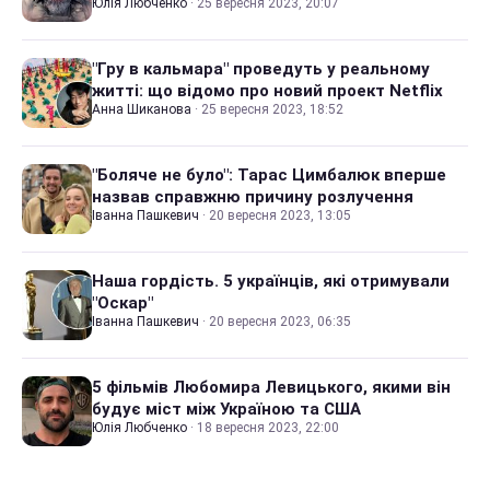
Юлія Любченко
·
25 вересня 2023, 20:07
"Гру в кальмара" проведуть у реальному
житті: що відомо про новий проект Netflix
Анна Шиканова
·
25 вересня 2023, 18:52
"Боляче не було": Тарас Цимбалюк вперше
назвав справжню причину розлучення
Іванна Пашкевич
·
20 вересня 2023, 13:05
Наша гордість. 5 українців, які отримували
"Оскар"
Іванна Пашкевич
·
20 вересня 2023, 06:35
5 фільмів Любомира Левицького, якими він
будує міст між Україною та США
Юлія Любченко
·
18 вересня 2023, 22:00