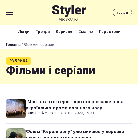
rbc.ua
Люди
Тренди
Корисне
Смачно
Гороскопи
Головна
/ Фільми і серіали
РУБРИКА
Фільми і серіали
"Міста та їхні герої": про що розкаже нова
українська драма воєнного часу
Юлія Любченко
·
03 жовтня 2023, 19:31
Фільм "Королі репу" уже вийшов у хорошій
якості: де дивитися онлайн