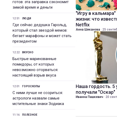
готов: эта заправка сэкономит
зимой время и деньги
"Игру в кальмара"
жизни: что извест
12:51
ЛЮДИ
Netflix
Где сейчас дедушка Гарольд,
Анна Шиканова
·
25 сентяб
который стал звездой мемов:
бегает марафоны и может стать
президентом
12:22
ВКУСНО
Быстрые маринованные
помидоры, от которых
невозможно оторваться:
настоящий взрыв вкуса
Наша гордость. 5
12:01
ГОРОСКОПЫ
получали "Оскар"
С ними лучше не ссориться:
Иванна Пашкевич
·
20 сент
астрологи назвали самые
мстительные знаки Зодиака
11:16
ПОЛЕЗНОЕ