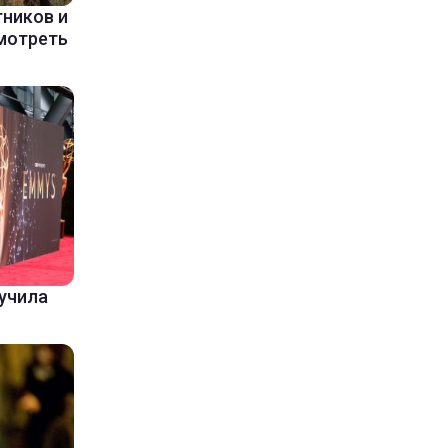
ников и
мотреть
лучила