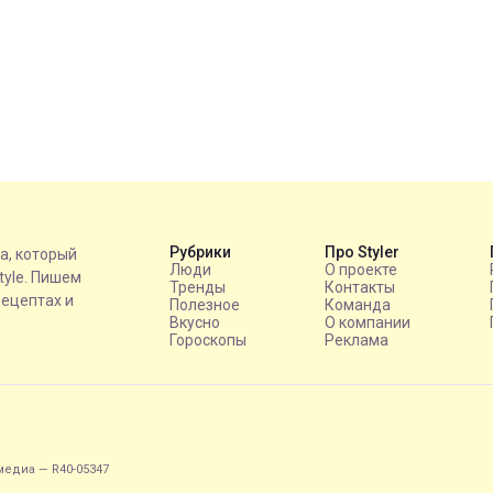
Рубрики
Про Styler
на, который
Люди
О проекте
style. Пишем
Тренды
Контакты
рецептах и
Полезное
Команда
Вкусно
О компании
Гороскопы
Реклама
едиа — R40-05347