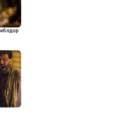
амблдор