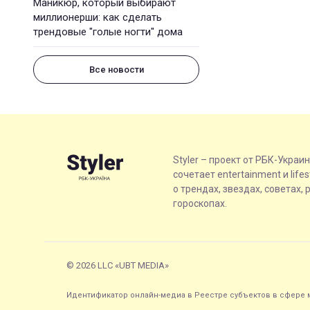
Маникюр, который выбирают
миллионерши: как сделать
трендовые "голые ногти" дома
Все новости
Styler – проект от РБК-Украи
сочетает entertainment и life
о трендах, звездах, советах, 
гороскопах.
© 2026 LLC «UBT MEDIA»
Идентификатор онлайн-медиа в Реестре субъектов в сфере м