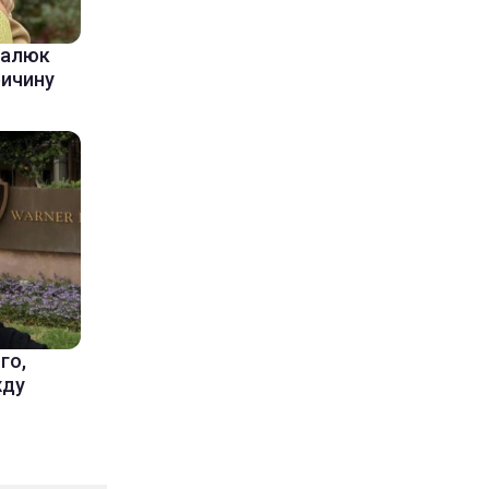
балюк
ричину
го,
жду