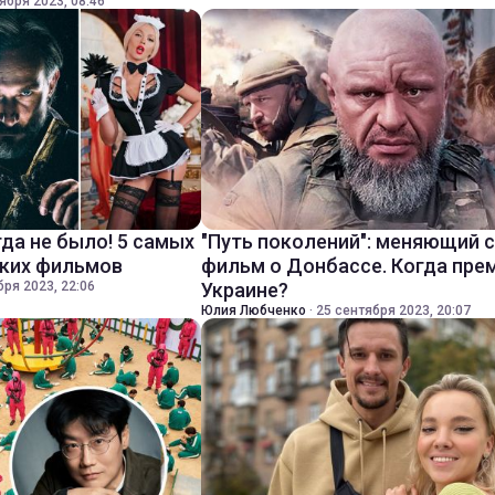
ября 2023, 08:46
да не было! 5 самых
"Путь поколений": меняющий 
ских фильмов
фильм о Донбассе. Когда пре
бря 2023, 22:06
Украине?
Юлия Любченко
·
25 сентября 2023, 20:07