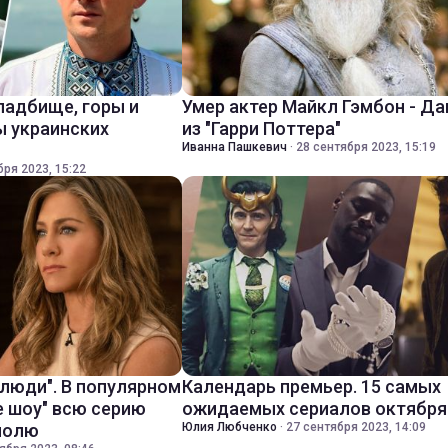
ладбище, горы и
Умер актер Майкл Гэмбон - Д
ы украинских
из "Гарри Поттера"
Иванна Пашкевич
·
28 сентября 2023, 15:19
бря 2023, 15:22
 люди". В популярном
Календарь премьер. 15 самых
е шоу" всю серию
ожидаемых сериалов октября
полю
Юлия Любченко
·
27 сентября 2023, 14:09