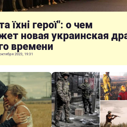
та їхні герої": о чем
жет новая украинская др
го времени
октября 2023, 19:31