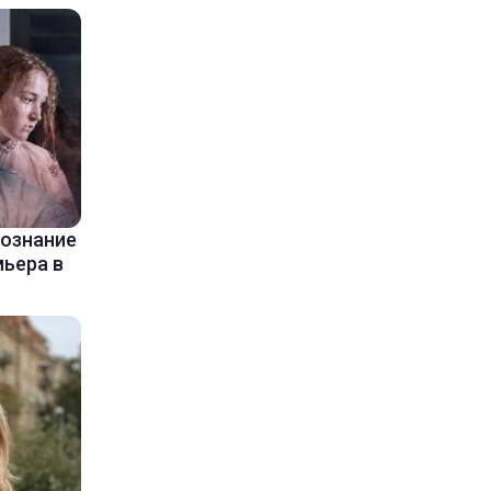
сознание
мьера в