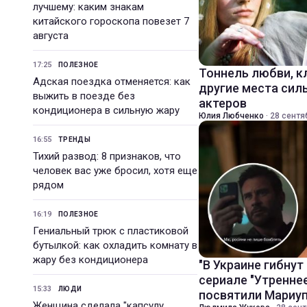
лучшему: каким знакам
китайского гороскопа повезет 7
августа
17:25
ПОЛЕЗНОЕ
Тоннель любви, к
Адская поездка отменяется: как
другие места сил
выжить в поезде без
актеров
кондиционера в сильную жару
Юлия Любченко
·
28 сентя
16:55
ТРЕНДЫ
Тихий развод: 8 признаков, что
человек вас уже бросил, хотя еще
рядом
16:19
ПОЛЕЗНОЕ
Гениальный трюк с пластиковой
бутылкой: как охладить комнату в
жару без кондиционера
"В Украине гибнут
сериале "Утренне
15:33
ЛЮДИ
посвятили Мариу
Женщина сделала "капсулу