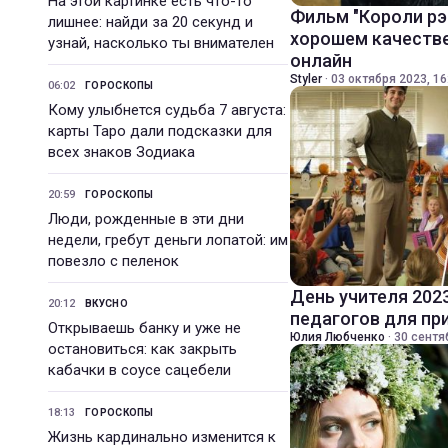
На этой картинке есть что-то
Фильм "Короли рэ
лишнее: найди за 20 секунд и
хорошем качестве
узнай, насколько ты внимателен
онлайн
Styler
·
03 октября 2023, 16
06:02
ГОРОСКОПЫ
Кому улыбнется судьба 7 августа:
карты Таро дали подсказки для
всех знаков Зодиака
20:59
ГОРОСКОПЫ
Люди, рожденные в эти дни
недели, гребут деньги лопатой: им
повезло с пеленок
День учителя 202
20:12
ВКУСНО
педагогов для пр
Открываешь банку и уже не
Юлия Любченко
·
30 сентя
остановиться: как закрыть
кабачки в соусе сацебели
18:13
ГОРОСКОПЫ
Жизнь кардинально изменится к