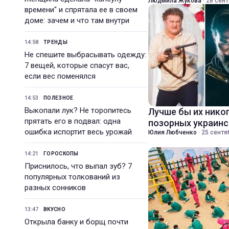
Людмила Жукова
·
28 сент
времени" и спрятала ее в своем
доме: зачем и что там внутри
14:58
ТРЕНДЫ
Не спешите выбрасывать одежду:
7 вещей, которые спасут вас,
если вес поменялся
14:53
ПОЛЕЗНОЕ
Выкопали лук? Не торопитесь
Лучше бы их никог
прятать его в подвал: одна
позорных украин
ошибка испортит весь урожай
Юлия Любченко
·
25 сентя
14:21
ГОРОСКОПЫ
Приснилось, что выпал зуб? 7
популярных толкований из
разных сонников
13:47
ВКУСНО
Открыла банку и борщ почти