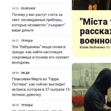
10:15
ПОЛЕЗНОЕ
Почему у вас растут счета за
"Міста 
свет: неожиданные приборы,
которые незаметно "съедают"
расска
ваши деньги
военно
09:27
ТРЕНДЫ
Эти "бабушкины" вещи снова в
Юлия Любченко
·
03 
тренде: как найти настоящее
сокровище и почему его скупает
молодежь
08:49
ЛЮДИ
Плаксивая Мирта из "Гарри
Поттера": как сейчас выглядит
актриса, которая в 37 сыграла 13-
летнюю девочку
08:18
ТРЕНДЫ