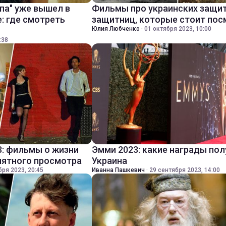
па" уже вышел в
Фильмы про украинских защит
: где смотреть
защитниц, которые стоит пос
Юлия Любченко
·
01 октября 2023, 10:00
:38
3: фильмы о жизни
Эмми 2023: какие награды по
иятного просмотра
Украина
бря 2023, 20:45
Иванна Пашкевич
·
29 сентября 2023, 14:00