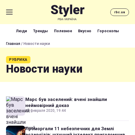
rbc.ua
Люди
Тренды
Полезное
Вкусно
Гороскопы
Главная
/ Новости науки
РУБРИКА
Новости науки
Марс був заселений: вчені знайшли
неймовірний доказ
25 февраля 2020, 19:44
Проморгали 11 небезпечних для Землі
астероїдів: штучний інтелект приголомшив