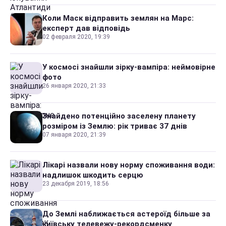
Коли Маск відправить землян на Марс:
експерт дав відповідь
02 февраля 2020, 19:39
У космосі знайшли зірку-вампіра: неймовірне
фото
26 января 2020, 21:33
Знайдено потенційно заселену планету
розміром із Землю: рік триває 37 днів
07 января 2020, 21:39
Лікарі назвали нову норму споживання води:
надлишок шкодить серцю
23 декабря 2019, 18:56
До Землі наближається астероїд більше за
київську телевежу-рекордсменку