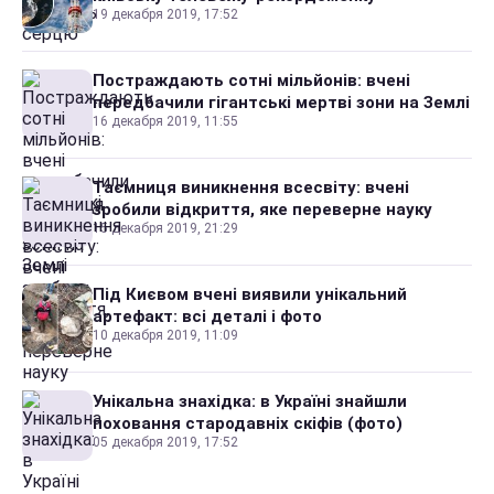
19 декабря 2019, 17:52
Постраждають сотні мільйонів: вчені
передбачили гігантські мертві зони на Землі
16 декабря 2019, 11:55
Таємниця виникнення всесвіту: вчені
зробили відкриття, яке переверне науку
15 декабря 2019, 21:29
Під Києвом вчені виявили унікальний
артефакт: всі деталі і фото
10 декабря 2019, 11:09
Унікальна знахідка: в Україні знайшли
поховання стародавніх скіфів (фото)
05 декабря 2019, 17:52