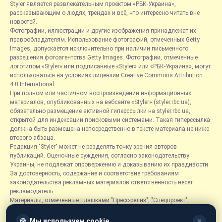
Styler является развлекательным проектом «РБК-Украина»,
рассказывающим о людях, трендах и всё, что интересно читать вне
новостей.
Фотографии, иллюстрации и другие изображения принадлежат их
правообладателям. Использование фотографий, отмеченных Getty
Images, допускается исключительно при наличии письменного
разрешения фотоагентства Getty Images. Фотографии, отмеченные
логотипом «Styler» или подписанные «Styler» или «РБК-Украина», могут
использоваться на условиях лицензии Creative Commons Attribution
4.0 International.
При полном или частичном воспроизведении информационных
материалов, опубликованных на вебсайте «Styler» (styler.rbc.ua),
обязательно размещение активной гиперссылки на styler.rbc.ua,
открытой для индексации поисковыми системами. Такая гиперссылка
должна быть размещена непосредственно в тексте материала не ниже
второго абзаца.
Редакция "Styler" может не разделять точку зрения авторов
публикаций. Оценочные суждения, согласно законодательству
Украины, не подлежат опровержению и доказыванию их правдивости.
За достоверность, содержание и соответствие требованиям
законодательства рекламных материалов ответственность несет
рекламодатель.
Материалы, отмеченные плашками "Пресс-релиз", "Спецпроект",
"Партнерский материал", "Promo", "Благотворительность" и "Резонанс",
размещаются на правах рекламы.
🍪
Мы используем cookie
✕