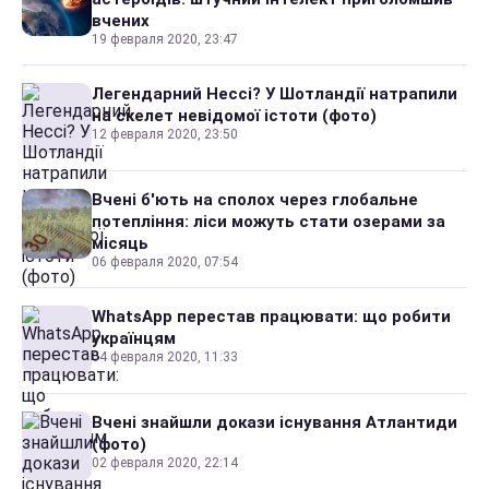
вчених
19 февраля 2020, 23:47
Легендарний Нессі? У Шотландії натрапили
на скелет невідомої істоти (фото)
12 февраля 2020, 23:50
Вчені б'ють на сполох через глобальне
потепління: ліси можуть стати озерами за
місяць
06 февраля 2020, 07:54
WhatsApp перестав працювати: що робити
українцям
04 февраля 2020, 11:33
Вчені знайшли докази існування Атлантиди
(фото)
02 февраля 2020, 22:14