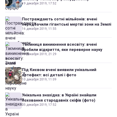
19 декабря 2019, 17:52
Постраждають сотні мільйонів: вчені
передбачили гігантські мертві зони на Землі
16 декабря 2019, 11:55
Таємниця виникнення всесвіту: вчені
зробили відкриття, яке переверне науку
15 декабря 2019, 21:29
Під Києвом вчені виявили унікальний
артефакт: всі деталі і фото
10 декабря 2019, 11:09
Унікальна знахідка: в Україні знайшли
поховання стародавніх скіфів (фото)
05 декабря 2019, 17:52