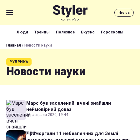
rbc.ua
Люди
Тренды
Полезное
Вкусно
Гороскопы
Главная
/ Новости науки
РУБРИКА
Новости науки
Марс був заселений: вчені знайшли
неймовірний доказ
25 февраля 2020, 19:44
Проморгали 11 небезпечних для Землі
астероїдів: штучний інтелект приголомшив