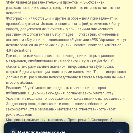
Styler является развлекательным проектом «РБК-Украина»,
рассказывающим о людях, трендах и всё, что интересно читать вне
новостей.
Фотографии, иллюстрации и другие изображения принадлежат их
правообладателям. Использование фотографий, отмеченных Getty
Images, допускается исключительно при наличии письменного
разрешения фотоагентства Getty Images. Фотографии, отмеченные
логотипом «Styler» или подписанные «Styler» или «РБК-Украина», могут
использоваться на условиях лицензии Creative Commons Attribution
4.0 International.
При полном или частичном воспроизведении информационных
материалов, опубликованных на вебсайте «Styler» (styler.rbc.ua),
обязательно размещение активной гиперссылки на styler.rbc.ua,
открытой для индексации поисковыми системами. Такая гиперссылка
должна быть размещена непосредственно в тексте материала не ниже
второго абзаца.
Редакция "Styler" может не разделять точку зрения авторов
публикаций. Оценочные суждения, согласно законодательству
Украины, не подлежат опровержению и доказыванию их правдивости.
За достоверность, содержание и соответствие требованиям
законодательства рекламных материалов ответственность несет
рекламодатель.
Материалы, отмеченные плашками "Пресс-релиз", "Спецпроект",
"Партнерский материал", "Promo", "Благотворительность" и "Резонанс",
размещаются на правах рекламы.
🍪
Мы используем cookie
✕