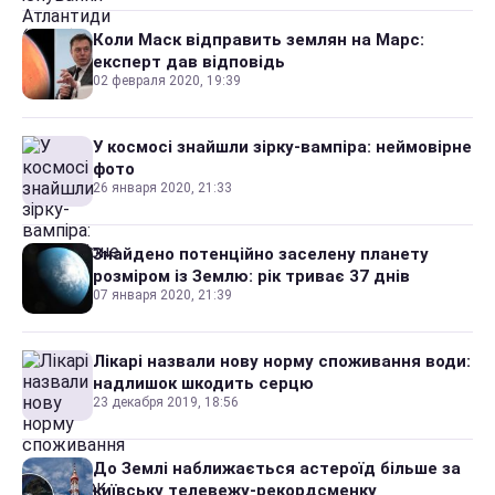
Коли Маск відправить землян на Марс:
експерт дав відповідь
02 февраля 2020, 19:39
У космосі знайшли зірку-вампіра: неймовірне
фото
26 января 2020, 21:33
Знайдено потенційно заселену планету
розміром із Землю: рік триває 37 днів
07 января 2020, 21:39
Лікарі назвали нову норму споживання води:
надлишок шкодить серцю
23 декабря 2019, 18:56
До Землі наближається астероїд більше за
київську телевежу-рекордсменку