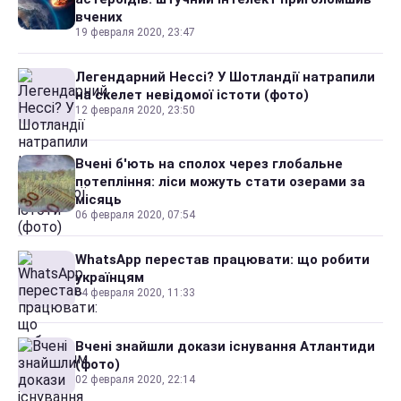
вчених
19 февраля 2020, 23:47
Легендарний Нессі? У Шотландії натрапили
на скелет невідомої істоти (фото)
12 февраля 2020, 23:50
Вчені б'ють на сполох через глобальне
потепління: ліси можуть стати озерами за
місяць
06 февраля 2020, 07:54
WhatsApp перестав працювати: що робити
українцям
04 февраля 2020, 11:33
Вчені знайшли докази існування Атлантиди
(фото)
02 февраля 2020, 22:14